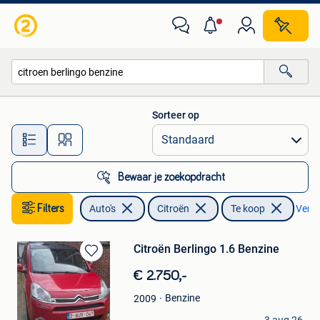
Citroën
Sorteer op
Alle afstanden…
Bewaar je zoekopdracht
Filters
Auto's
Citroën
Te koop
Verwij
Citroën Berlingo 1.6 Benzine
Bewaren
€ 2.750,-
in
Mijn
Benzine
2009
Favorieten
PROMOBILE