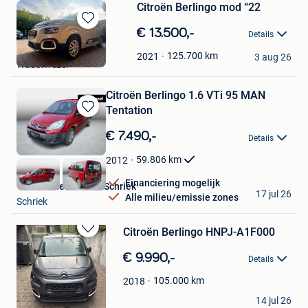
Citroën Berlingo mod “22
Bewaren
€ 13.500,-
Details
in
ad
Mijn
125.700
km
2021
3 aug 26
Wuustwezel
Favorieten
Citroën Berlingo 1.6 VTi 95 MAN
Tentation
Bewaren
in
€ 7.490,-
Details
Mijn
Favorieten
59.806
km
2012
Financiering mogelijk
Van Mossel Citroen Schriek
17 jul 26
Alle milieu/emissie zones
Schriek
Citroën Berlingo HNPJ-A1F000
Bewaren
in
€ 9.990,-
Details
Mijn
Favorieten
105.000
km
2018
maarten
14 jul 26
Genk