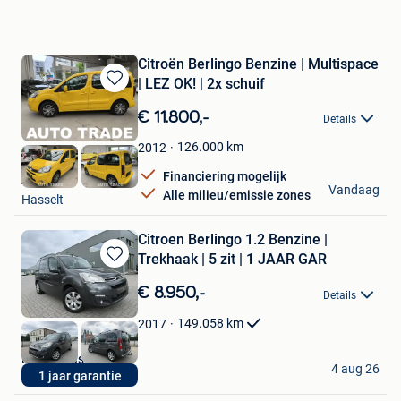
Citroën Berlingo Benzine | Multispace
| LEZ OK! | 2x schuif
Bewaren
in
€ 11.800,-
Details
Mijn
Favorieten
126.000
km
2012
Financiering mogelijk
ATL Cars
Vandaag
Alle milieu/emissie zones
Hasselt
Citroen Berlingo 1.2 Benzine |
Trekhaak | 5 zit | 1 JAAR GAR
Bewaren
in
€ 8.950,-
Details
Mijn
Favorieten
149.058
km
2017
Rizq Occasions BV
4 aug 26
1 jaar garantie
Brecht