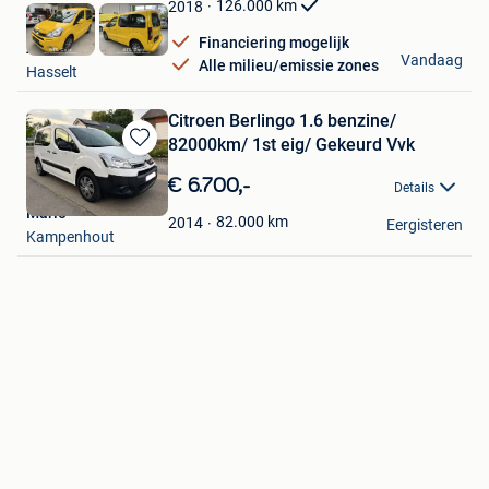
Favorieten
126.000
km
2018
Financiering mogelijk
ATL Cars
Vandaag
Alle milieu/emissie zones
Hasselt
Citroen Berlingo 1.6 benzine/
82000km/ 1st eig/ Gekeurd Vvk
Bewaren
in
€ 6.700,-
Details
Mijn
Mario
Favorieten
82.000
km
2014
Eergisteren
Kampenhout