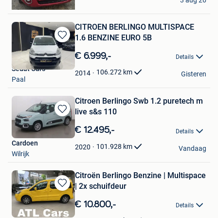
3 aug 26
Bornem
CITROEN BERLINGO MULTISPACE
1.6 BENZINE EURO 5B
Bewaren
in
€ 6.999,-
Details
Mijn
Sedat Cars
Favorieten
106.272
km
2014
Gisteren
Paal
Citroen Berlingo Swb 1.2 puretech m
live s&s 110
Bewaren
in
€ 12.495,-
Details
Mijn
Cardoen
Favorieten
101.928
km
2020
Vandaag
Wilrijk
Citroën Berlingo Benzine | Multispace
| 2x schuifdeur
Bewaren
in
€ 10.800,-
Details
Mijn