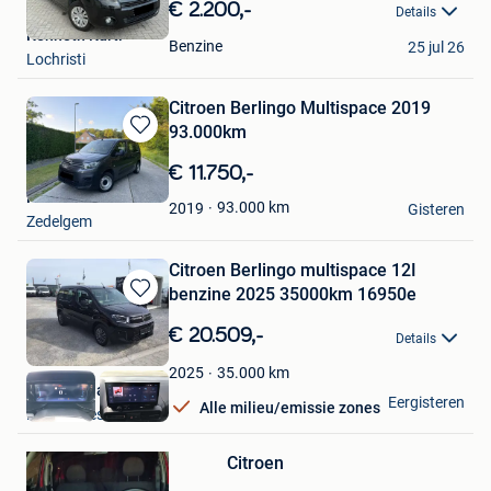
in
€ 2.200,-
Details
Mijn
Kenneth Kurti
Favorieten
Benzine
25 jul 26
Lochristi
Citroen Berlingo Multispace 2019
93.000km
Bewaren
in
€ 11.750,-
Mijn
Nathan
Favorieten
93.000
km
2019
Gisteren
Zedelgem
Citroen Berlingo multispace 12I
benzine 2025 35000km 16950e
Bewaren
in
€ 20.509,-
Details
Mijn
Favorieten
35.000
km
2025
Sneyers Hans
Eergisteren
Alle milieu/emissie zones
Bewaren
Linter-Drieslinter
in
Mijn
Citroen
Favorieten