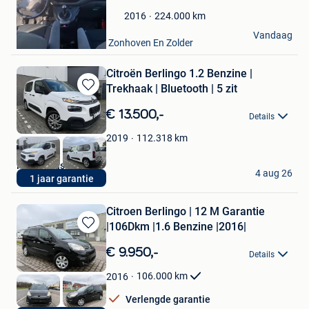
Favorieten
224.000
km
2016
Samm
Vandaag
Houthalen+ Deel Van Zonhoven En Zolder
Citroën Berlingo 1.2 Benzine |
Trekhaak | Bluetooth | 5 zit
Bewaren
in
€ 13.500,-
Details
Mijn
Favorieten
112.318
km
2019
Rizq Occasions BV
4 aug 26
1 jaar garantie
Brecht
Citroen Berlingo | 12 M Garantie
|106Dkm |1.6 Benzine |2016|
Bewaren
in
€ 9.950,-
Details
Mijn
Favorieten
106.000
km
2016
Verlengde garantie