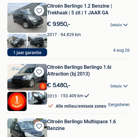
Citroën Berlingo 1.2 Benzine |
Trekhaak | 5 zit | 1 JAAR GA
Bewaren
in
€ 9.950,-
Details
Mijn
Favorieten
94.829
km
2017
Rizq Occasions BV
4 aug 26
1 jaar garantie
Brecht
Citroën Berlingo Berlingo 1.6i
Attraction (bj 2013)
Bewaren
in
€ 5.480,-
Details
Mijn
Favorieten
153.409
km
2013
2 maal 2
Eergisteren
Alle milieu/emissie zones
Anzegem
Citroën Berlingo Multispace 1.6
Benzine
Bewaren