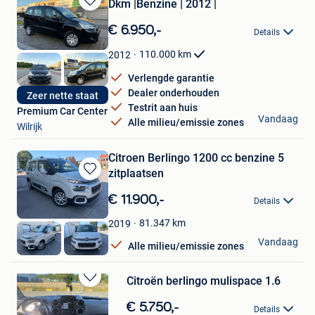
Dkm |Benzine | 2012 |
Bewaren
in
€ 6.950,-
Details
Mijn
Favorieten
110.000
km
2012
Verlengde garantie
Dealer onderhouden
Zeer nette staat
Testrit aan huis
Premium Car Center
Vandaag
Alle milieu/emissie zones
Wilrijk
Citroen Berlingo 1200 cc benzine 5
zitplaatsen
Bewaren
in
€ 11.900,-
Details
Mijn
Favorieten
81.347
km
2019
frank
Vandaag
Alle milieu/emissie zones
Brecht
Citroën berlingo mulispace 1.6
Bewaren
in
€ 5.750,-
Details
Mijn