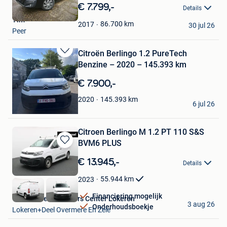
in
€ 7.799,-
Details
Mijn
Tim
Favorieten
86.700
km
2017
30 jul 26
Peer
Citroën Berlingo 1.2 PureTech
Bewaren
Benzine – 2020 – 145.393 km
in
Mijn
€ 7.900,-
Favorieten
francisco
145.393
km
2020
6 jul 26
Merksem
Citroen Berlingo M 1.2 PT 110 S&S
BVM6 PLUS
Bewaren
in
€ 13.945,-
Details
Mijn
Favorieten
55.944
km
2023
Financiering mogelijk
Van Mossel Used Cars Center Lokeren
3 aug 26
Onderhoudsboekje
Lokeren+Deel Overmere En Zele