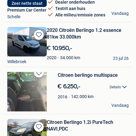
Dealer onderhouden
Zeer nette staat
Testrit aan huis
Premium Car Center
Vandaag
Alle milieu/emissie zones
Schelle
2020 Citroën Berlingo 1.2 essence
81kw 33.000km
Bewaren
in
€ 10.950,-
Mijn
Autokarina1
Favorieten
34.000
km
2020
23 jul 26
Willebroek
Citroen berlingo multispace
Bewaren
in
€ 6.250,-
Details
Mijn
Favorieten
142.000
km
2016
Wendy
Vandaag
Wilrijk
Citroen Berlingo 1.2i PureTech
NAVI,PDC
Bewaren