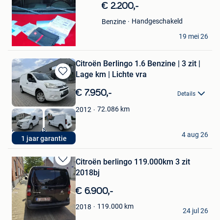
€ 2.200,-
Handgeschakeld
Benzine
Malik Aslanov
19 mei 26
Zwevegem
Citroën Berlingo 1.6 Benzine | 3 zit |
Lage km | Lichte vra
Bewaren
in
€ 7.950,-
Details
Mijn
Favorieten
72.086
km
2012
Rizq Occasions BV
4 aug 26
1 jaar garantie
Brecht
Citroën berlingo 119.000km 3 zit
Bewaren
2018bj
in
Mijn
€ 6.900,-
Favorieten
Sarah Anomo
119.000
km
2018
24 jul 26
Sint-Katelijne-Waver