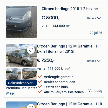
Bewaren
Citroen berlingo 2018 1.2 bezine
in
Mijn
€ 8.000,-
Favorieten
Details
144.000
km
2018
El ouamaru
29 jul 26
Borgerhout
Citroen Berlingo | 12 M Garantie | 111
Dkm | Benzine | 2013|
Bewaren
in
€ 7.250,-
Details
Mijn
Favorieten
111.000
km
2013
Verlengde garantie
Dealer onderhouden
Gekeurdvoorverkoop
Testrit aan huis
Premium Car Center
Vandaag
Alle milieu/emissie zones
Wilrijk
Citroen Berlingo | 12 M Garantie | 110