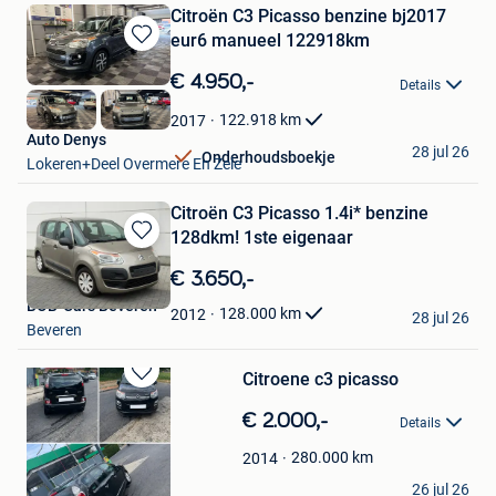
Citroën C3 Picasso benzine bj2017
eur6 manueel 122918km
Bewaren
in
€ 4.950,-
Details
Mijn
Favorieten
122.918
km
2017
Auto Denys
28 jul 26
Onderhoudsboekje
Lokeren+Deel Overmere En Zele
Citroën C3 Picasso 1.4i* benzine
128dkm! 1ste eigenaar
Bewaren
in
€ 3.650,-
Mijn
BOB-Cars Beveren
Favorieten
128.000
km
2012
28 jul 26
Beveren
Citroene c3 picasso
Bewaren
in
€ 2.000,-
Details
Mijn
Favorieten
280.000
km
2014
Yassine Amouaouch
26 jul 26