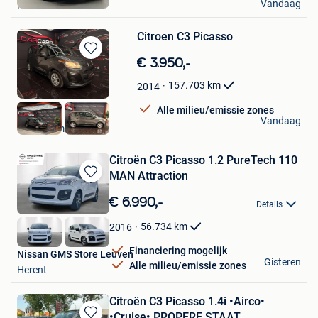
Vandaag
Mellet
Citroen C3 Picasso
Bewaren
€ 3.950,-
in
157.703
km
2014
Mijn
Favorieten
Alle milieu/emissie zones
Eldarcars
Vandaag
Desselgem
Citroën C3 Picasso 1.2 PureTech 110
MAN Attraction
Bewaren
in
€ 6.990,-
Details
Mijn
Favorieten
56.734
km
2016
Financiering mogelijk
Nissan GMS Store Leuven
Gisteren
Alle milieu/emissie zones
Herent
Citroën C3 Picasso 1.4i •Airco•
•Cruise• PROPERE STAAT