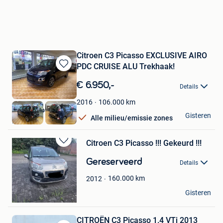
Citroen C3 Picasso EXCLUSIVE AIRO
PDC CRUISE ALU Trekhaak!
Bewaren
in
€ 6.950,-
Details
Mijn
Favorieten
106.000
km
2016
Atlas Autos
Gisteren
Alle milieu/emissie zones
Rekem
Citroen C3 Picasso !!! Gekeurd !!!
Bewaren
in
Gereserveerd
Details
Mijn
Favorieten
160.000
km
2012
Narynbek
Gisteren
Gent
CITROËN C3 Picasso 1.4 VTi 2013