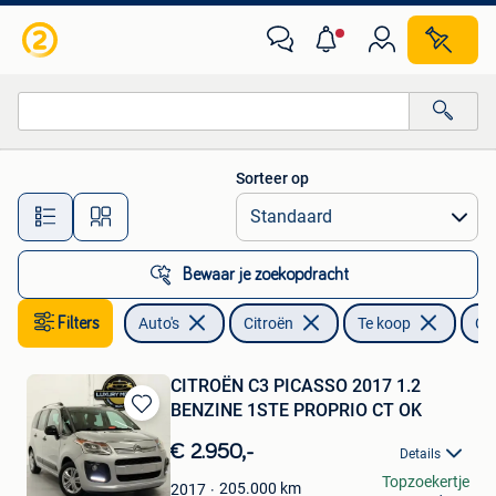
Citroën
Sorteer op
Alle afstanden…
Bewaar je zoekopdracht
Filters
Auto's
Citroën
Te koop
C3
CITROËN C3 PICASSO 2017 1.2
BENZINE 1STE PROPRIO CT OK
Bewaren
in
€ 2.950,-
Details
Mijn
LUXURY MOTORS
Topzoekertje
Favorieten
205.000
km
2017