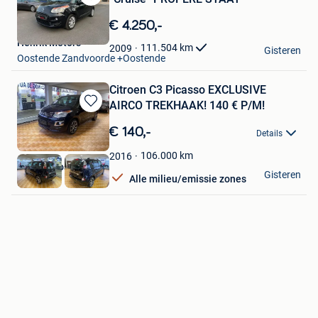
Bewaren
in
€ 4.250,-
Mijn
Henrik Motors
Favorieten
111.504
km
2009
Gisteren
Oostende Zandvoorde +Oostende
Citroen C3 Picasso EXCLUSIVE
AIRCO TREKHAAK! 140 € P/M!
Bewaren
in
€ 140,-
Details
Mijn
Favorieten
106.000
km
2016
Atlas Autos
Gisteren
Alle milieu/emissie zones
Rekem