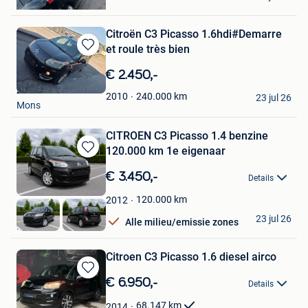
Quievrain
Citroën C3 Picasso 1.6hdi#Demarre
et roule très bien
Bewaren
in
€ 2.450,-
Mijn
ZAFER AUTO
Favorieten
240.000
km
2010
23 jul 26
Mons
CITROEN C3 Picasso 1.4 benzine
120.000 km 1e eigenaar
Bewaren
in
€ 3.450,-
Details
Mijn
Favorieten
120.000
km
2012
you
23 jul 26
Alle milieu/emissie zones
Ransart
Citroen C3 Picasso 1.6 diesel airco
Bewaren
€ 6.950,-
Details
in
Mijn
68.147
km
2014