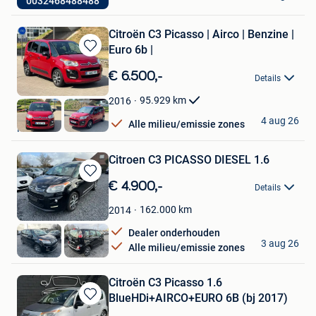
0032468488488
Itterbeek
Citroën C3 Picasso | Airco | Benzine |
Euro 6b |
Bewaren
in
€ 6.500,-
Details
Mijn
Favorieten
95.929
km
2016
Z-Motors
4 aug 26
Alle milieu/emissie zones
Hoboken
Citroen C3 PICASSO DIESEL 1.6
Bewaren
€ 4.900,-
Details
in
Mijn
162.000
km
2014
Favorieten
Dealer onderhouden
KVcars
3 aug 26
Alle milieu/emissie zones
Menen
Citroën C3 Picasso 1.6
BlueHDi+AIRCO+EURO 6B (bj 2017)
Bewaren