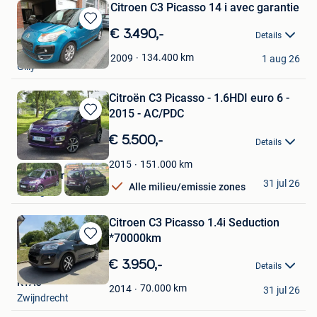
Citroen C3 Picasso 14 i avec garantie
Bewaren
€ 3.490,-
Details
in
El Attar Hussein
Mijn
134.400
km
2009
1 aug 26
Gilly
Favorieten
Citroën C3 Picasso - 1.6HDI euro 6 -
2015 - AC/PDC
Bewaren
in
€ 5.500,-
Details
Mijn
Favorieten
151.000
km
2015
AEM Automotive
31 jul 26
Alle milieu/emissie zones
Beringen
Citroen C3 Picasso 1.4i Seduction
*70000km
Bewaren
in
€ 3.950,-
Details
Mijn
KTAC
Favorieten
70.000
km
2014
31 jul 26
Zwijndrecht