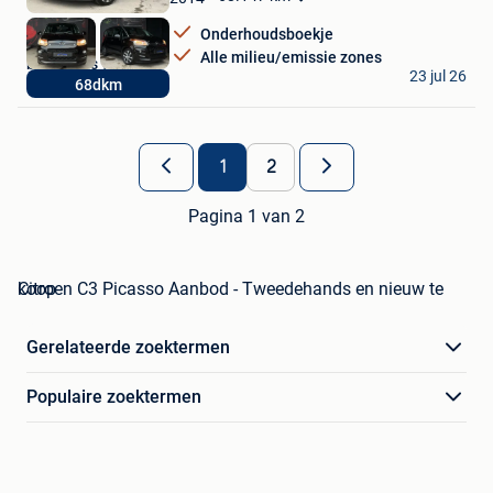
Favorieten
Onderhoudsboekje
Alle milieu/emissie zones
bk-motors Westerlo
23 jul 26
68dkm
Westerlo
1
2
Pagina 1 van 2
Citroen C3 Picasso Aanbod - Tweedehands en nieuw te koop
Gerelateerde zoektermen
Populaire zoektermen