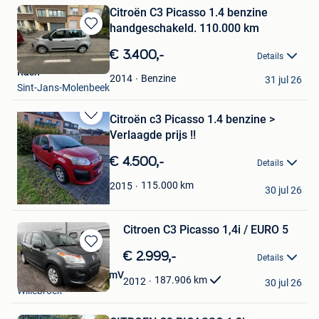
Citroën C3 Picasso 1.4 benzine
handgeschakeld. 110.000 km
Bewaren
in
€ 3.400,-
Details
Mijn
Rash
Favorieten
Benzine
2014
31 jul 26
Sint-Jans-Molenbeek
Citroën c3 Picasso 1.4 benzine >
Bewaren
Verlaagde prijs !!
in
Mijn
€ 4.500,-
Details
Favorieten
maxim
115.000
km
2015
30 jul 26
Wetteren
Citroen C3 Picasso 1,4i / EURO 5
Bewaren
€ 2.999,-
Details
in
SW Automotive CommV
Mijn
187.906
km
2012
30 jul 26
Willebroek
Favorieten