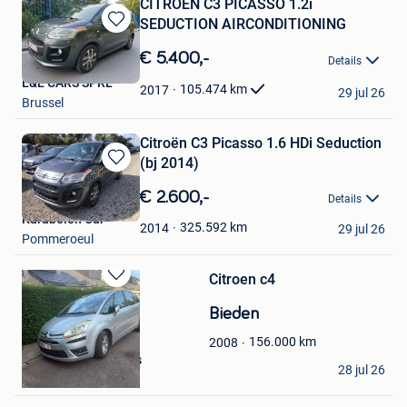
CITROEN C3 PICASSO 1.2i
SEDUCTION AIRCONDITIONING
Bewaren
in
€ 5.400,-
Details
Mijn
L&L CARS SPRL
Favorieten
105.474
km
2017
29 jul 26
Brussel
Citroën C3 Picasso 1.6 HDi Seduction
(bj 2014)
Bewaren
in
€ 2.600,-
Details
Mijn
Karabelen Car
Favorieten
325.592
km
2014
29 jul 26
Pommeroeul
Citroen c4
Bewaren
in
Bieden
Mijn
Favorieten
156.000
km
2008
Anouschka Bosmans
28 jul 26
Tongeren