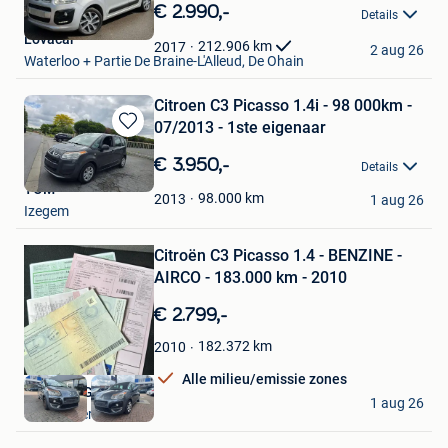
in
€ 2.990,-
Details
Mijn
Lovacar
Favorieten
212.906
km
2017
2 aug 26
Waterloo + Partie De Braine-L'Alleud, De Ohain
Citroen C3 Picasso 1.4i - 98 000km -
07/2013 - 1ste eigenaar
Bewaren
in
€ 3.950,-
Details
Mijn
TOM
Favorieten
98.000
km
2013
1 aug 26
Izegem
Bewaren
Citroën C3 Picasso 1.4 - BENZINE -
in
Mijn
AIRCO - 183.000 km - 2010
Favorieten
€ 2.799,-
182.372
km
2010
Alle milieu/emissie zones
AG GARAGE
1 aug 26
Steenokkerzeel