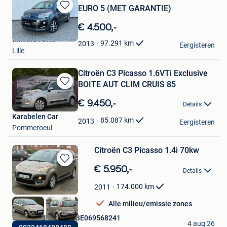
EURO 5 (MET GARANTIE)
Bewaren
in
€ 4.500,-
Mijn
IMK MOTORS
Favorieten
97.291
km
2013
Eergisteren
Lille
Citroën C3 Picasso 1.6VTi Exclusive
BOITE AUT CLIM CRUIS 85
Bewaren
in
€ 9.450,-
Details
Mijn
Karabelen Car
Favorieten
85.087
km
2013
Eergisteren
Pommeroeul
Citroën C3 Picasso 1.4i 70kw
Bewaren
€ 5.950,-
Details
in
Mijn
174.000
km
2011
Favorieten
Alle milieu/emissie zones
Hiwa Trading BTW: BE069568241
4 aug 26