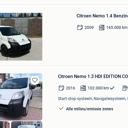
Bewaren
in
Citroen Nemo 1.4 Benzine
Mijn
Favorieten
2009
165.000
km
Citroen Nemo 1.3 HDI EDITION C
Bewaren
2016
102.000
km
in
Mijn
Start-stop-systeem, Navigatiesysteem, S
Favorieten
Alle milieu/emissie zones