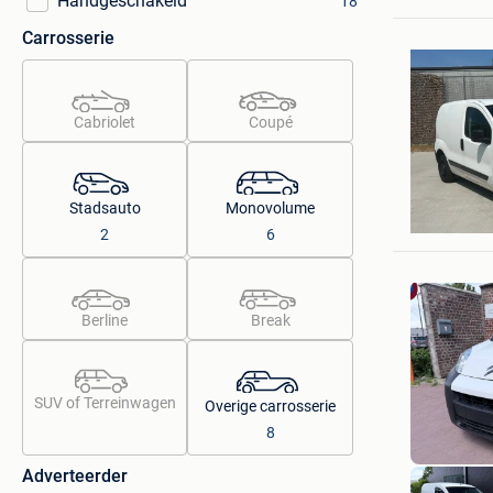
Handgeschakeld
18
Carrosserie
Cabriolet
Coupé
SSEML
Stadsauto
Monovolume
Aalst
2
6
Berline
Break
SUV of Terreinwagen
Overige carrosserie
8
Adverteerder