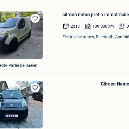
citroen nemo prêt a immatricule
Bewaren
2013
109.000
km
D
in
Mijn
Elektrische ramen, Bluetooth, Android
Favorieten
dt+ Partie De Baelen
Citroen Nemo
Bewaren
in
Mijn
Favorieten
 Peter
e+Deel Zwijnaarde