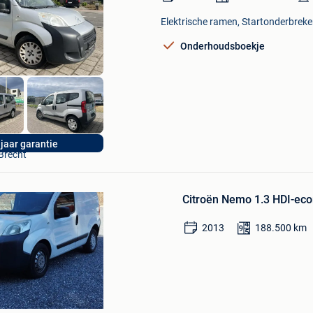
in
Mijn
Elektrische ramen, Startonderbreker,
Favorieten
Onderhoudsboekje
Bewaren
in
Mijn
Rizq Occasions BV
 jaar garantie
Favorieten
Brecht
Citroën Nemo 1.3 HDI-ec
2013
188.500
km
omobile
Bewaren
artie Ans
in