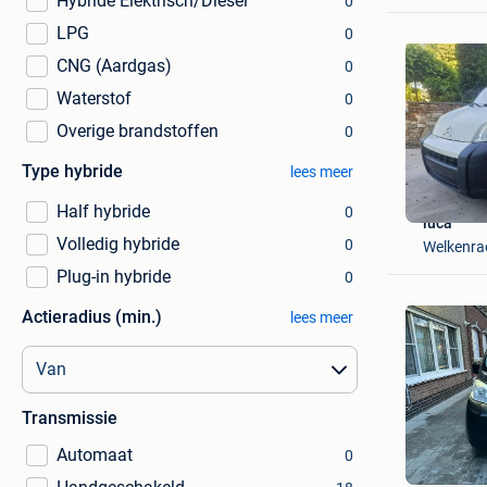
Hybride Elektrisch/Diesel
0
LPG
0
CNG (Aardgas)
0
Waterstof
0
Overige brandstoffen
0
Type hybride
lees meer
Half hybride
0
luca
Volledig hybride
0
Welkenrae
Plug-in hybride
0
Actieradius (min.)
lees meer
Transmissie
Automaat
De Wilde
0
Merelbek