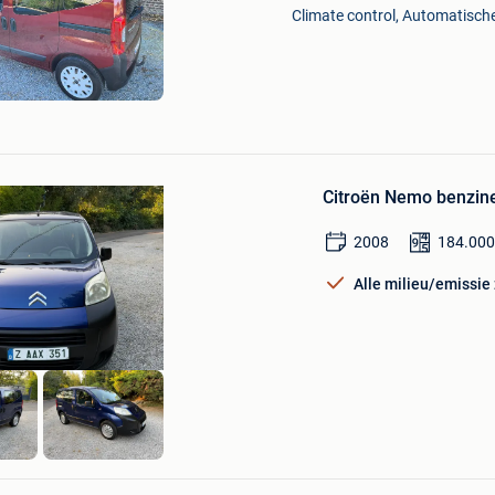
Mijn
Climate control, Automatische
Favorieten
Bewaren
in
Citroën Nemo benzin
Mijn
Favorieten
2008
184.00
Alle milieu/emissie
n