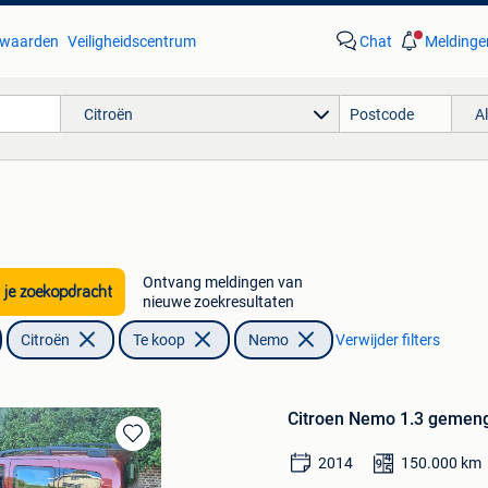
waarden
Veiligheidscentrum
Chat
Meldinge
Citroën
A
Ontvang meldingen van
 je zoekopdracht
nieuwe zoekresultaten
Citroën
Te koop
Nemo
Verwijder filters
Citroen Nemo 1.3 gemeng
Bewaren
2014
150.000
km
in