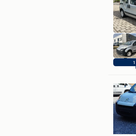
1
ATM Aut
Glain & P