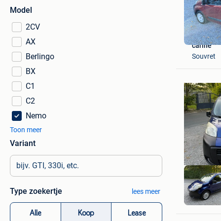
Model
2CV
AX
carine
Berlingo
Souvret
BX
C1
C2
Nemo
Toon meer
Variant
Anas
Type zoekertje
lees meer
Buizinge
Alle
Koop
Lease