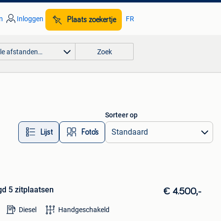
n
Inloggen
FR
Plaats zoekertje
lle afstanden…
Zoek
Sorteer op
Lijst
Foto’s
d 5 zitplaatsen
€ 4.500,-
Diesel
Handgeschakeld