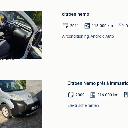
Mijn
Favorieten
citroen nemo
2011
118.000
km
D
Airconditioning, Android Auto
 Kreies
Bewaren
in
Citroen Nemo prêt à immatric
Mijn
Favorieten
2009
216.000
km
Elektrische ramen