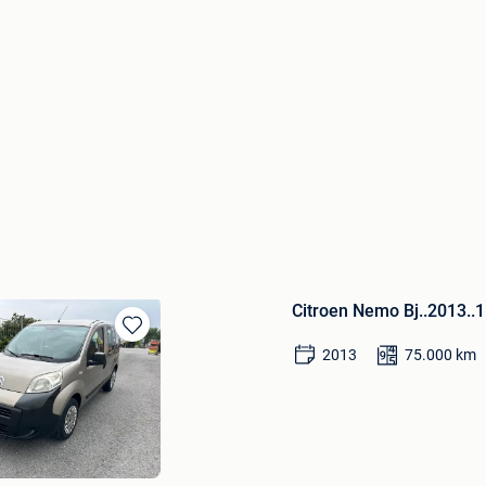
Citroen Nemo Bj..2013..1
Bewaren
2013
75.000
km
in
Mijn
Favorieten