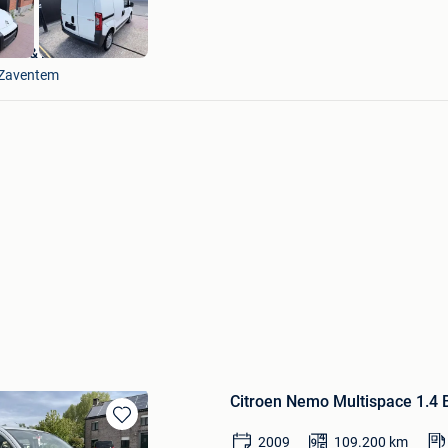
Deal & Drive Motors
Zaventem
Citroen Nemo Multispace 1.4 B
Bewaren
2009
109.200
km