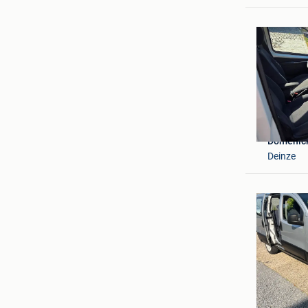
Domenick
Deinze
Asker