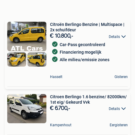
Citroën Berlingo Benzine | Multispace |
2x schuifdeur
€ 10.800,-
Details
Car-Pass gecontroleerd
Financiering mogelijk
Alle milieu/emissie zones
Hasselt
Gisteren
Citroen Berlingo 1.6 benzine/ 82000km/
1st eig/ Gekeurd Vvk
€ 6.700,-
Details
Kampenhout
Eergisteren