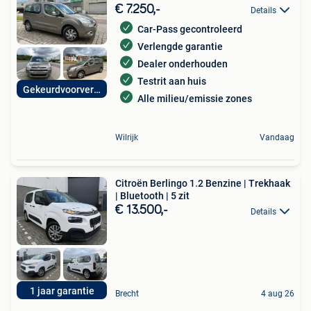
€ 7.250,-
Details
Car-Pass gecontroleerd
Verlengde garantie
Dealer onderhouden
Testrit aan huis
Gekeurdvoorverkoop
Alle milieu/emissie zones
Wilrijk
Vandaag
Citroën Berlingo 1.2 Benzine | Trekhaak
| Bluetooth | 5 zit
€ 13.500,-
Details
1 jaar garantie
Brecht
4 aug 26