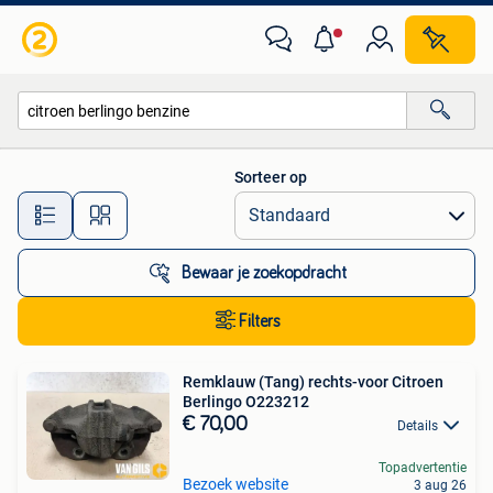
Alle categorieën…
Sorteer op
Alle afstanden…
Bewaar je zoekopdracht
Filters
Remklauw (Tang) rechts-voor Citroen
Berlingo O223212
€ 70,00
Details
Topadvertentie
Bezoek website
3 aug 26