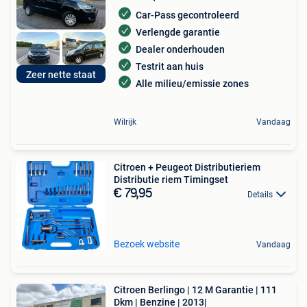
Car-Pass gecontroleerd
Verlengde garantie
Dealer onderhouden
Testrit aan huis
Zeer nette staat
Alle milieu/emissie zones
Wilrijk
Vandaag
Citroen + Peugeot Distributieriem
Distributie riem Timingset
€ 79,95
Details
Bezoek website
Vandaag
Citroen Berlingo | 12 M Garantie | 111
Dkm | Benzine | 2013|