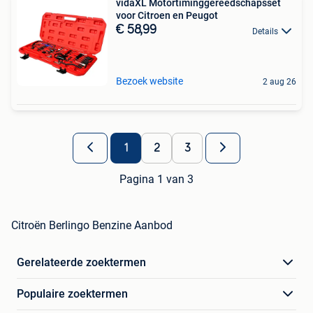
vidaXL Motortiminggereedschapsset
voor Citroen en Peugot
€ 58,99
Details
Bezoek website
2 aug 26
1
2
3
Pagina 1 van 3
Citroën Berlingo Benzine Aanbod
Gerelateerde zoektermen
Populaire zoektermen