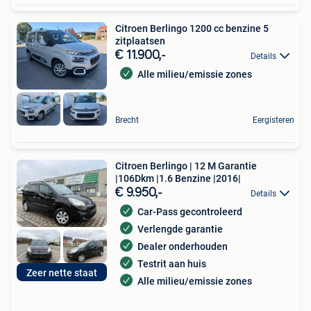
Citroen Berlingo 1200 cc benzine 5
zitplaatsen
€ 11.900,-
Details
Alle milieu/emissie zones
Brecht
Eergisteren
Citroen Berlingo | 12 M Garantie
|106Dkm |1.6 Benzine |2016|
€ 9.950,-
Details
Car-Pass gecontroleerd
Verlengde garantie
Dealer onderhouden
Testrit aan huis
Zeer nette staat
Alle milieu/emissie zones