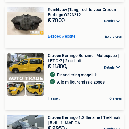
Remklauw (Tang) rechts-voor Citroen
Berlingo O223212
€ 70,00
Details
Bezoek website
Eergisteren
Citroën Berlingo Benzine | Multispace |
LEZ OK! | 2x schuif
€ 11.800,-
Details
Financiering mogelijk
Alle milieu/emissie zones
Hasselt
Gisteren
Citroën Berlingo 1.2 Benzine | Trekhaak
| 5 zit | 1 JAAR GA
€ 9.950,-
Details