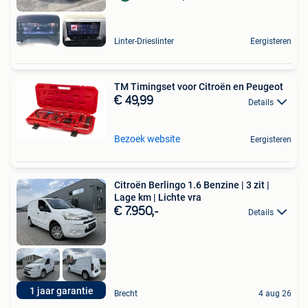
Linter-Drieslinter
Eergisteren
TM Timingset voor Citroën en Peugeot
€ 49,99
Details
Bezoek website
Eergisteren
Citroën Berlingo 1.6 Benzine | 3 zit |
Lage km | Lichte vra
€ 7.950,-
Details
1 jaar garantie
Brecht
4 aug 26