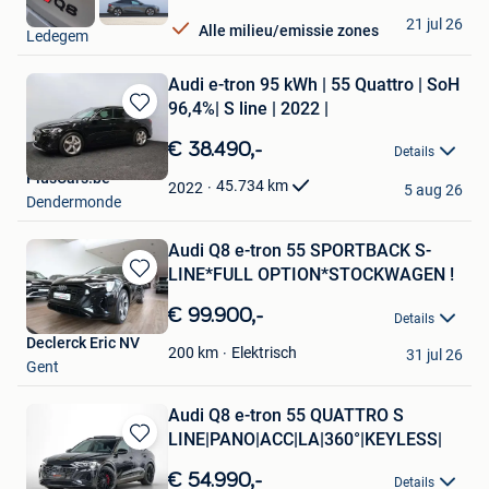
Vamauto
21 jul 26
Alle milieu/emissie zones
Ledegem
Audi e-tron 95 kWh | 55 Quattro | SoH
96,4%| S line | 2022 |
Bewaren
in
€ 38.490,-
Details
Mijn
PlusCars.be
Favorieten
45.734
km
2022
5 aug 26
Dendermonde
Audi Q8 e-tron 55 SPORTBACK S-
LINE*FULL OPTION*STOCKWAGEN !
Bewaren
in
€ 99.900,-
Details
Mijn
Declerck Eric NV
Favorieten
Elektrisch
200
km
31 jul 26
Gent
Audi Q8 e-tron 55 QUATTRO S
LINE|PANO|ACC|LA|360°|KEYLESS|
Bewaren
in
€ 54.990,-
Details