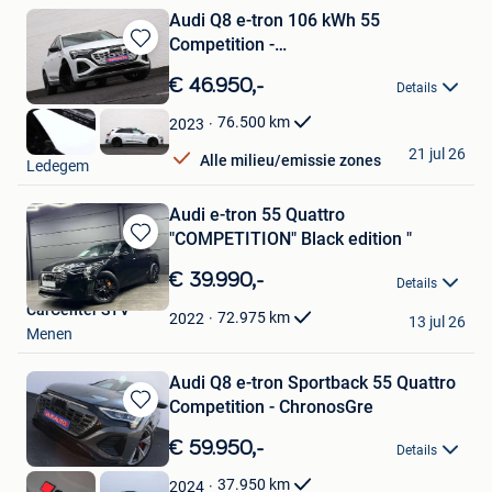
Audi Q8 e-tron 106 kWh 55
Competition -
Bewaren
B&O/AdaptiveCC/Towba
in
€ 46.950,-
Details
Mijn
Favorieten
76.500
km
2023
Vamauto
21 jul 26
Alle milieu/emissie zones
Ledegem
Audi e-tron 55 Quattro
"COMPETITION" Black edition "
Bewaren
in
€ 39.990,-
Details
Mijn
CarCenter STV
Favorieten
72.975
km
2022
13 jul 26
Menen
Audi Q8 e-tron Sportback 55 Quattro
Competition - ChronosGre
Bewaren
in
€ 59.950,-
Details
Mijn
Favorieten
37.950
km
2024