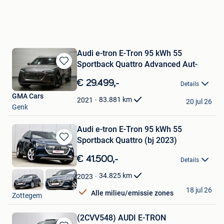
Audi e-tron E-Tron 95 kWh 55
Sportback Quattro Advanced Aut-
Bewaren
in
€ 29.499,-
Details
Mijn
GMA Cars
Favorieten
83.881
km
2021
20 jul 26
Genk
Audi e-tron E-Tron 95 kWh 55
Sportback Quattro (bj 2023)
Bewaren
in
€ 41.500,-
Details
Mijn
Favorieten
34.825
km
2023
GDC Auto
18 jul 26
Alle milieu/emissie zones
Zottegem
(2CVV548) AUDI E-TRON