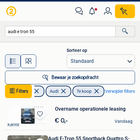
Audi
Sorteer op
Alle afstanden…
Bewaar je zoekopdracht
Filters
Auto's
Audi
Te koop
Verwijder filters
Overname operationele leasing
Tina
Bewaren
€ 0,-
Vandaag
Kermt
in
Mijn
Favorieten
Audi E-Tron 55 Sportback Quattro S-