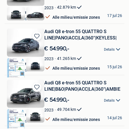
Mijn
Favorieten
42.879
km
2023
VDJ Automotive
17 jul 26
Alle milieu/emissie zones
Grobbendonk
Audi Q8 e-tron 55 QUATTRO S
LINE|PANO|ACC|LA|360°|KEYLESS|
Bewaren
in
€ 54.990,-
Details
Mijn
Favorieten
41.265
km
2023
VDJ Automotive
15 jul 26
Alle milieu/emissie zones
Grobbendonk
Audi Q8 e-tron 55 QUATTRO S
LINE|B&O|PANO|ACC|LA|360°|AMBIE
Bewaren
in
€ 54.990,-
Details
Mijn
Favorieten
49.704
km
2023
VDJ Automotive
14 jul 26
Alle milieu/emissie zones
Grobbendonk