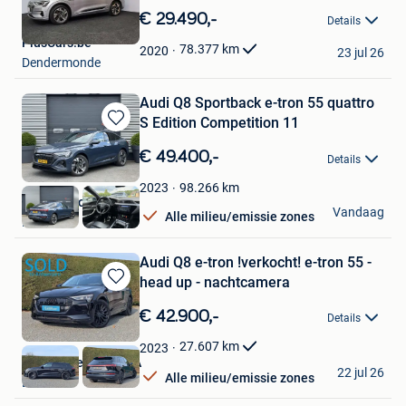
in
€ 29.490,-
Details
Mijn
PlusCars.be
Favorieten
78.377
km
2020
23 jul 26
Dendermonde
Audi Q8 Sportback e-tron 55 quattro
S Edition Competition 11
Bewaren
in
€ 49.400,-
Details
Mijn
Favorieten
98.266
km
2023
Autoaanbod.nu
Vandaag
Alle milieu/emissie zones
Boekel
Audi Q8 e-tron !verkocht! e-tron 55 -
head up - nachtcamera
Bewaren
in
€ 42.900,-
Details
Mijn
Favorieten
27.607
km
2023
Blancquaert L. BVBA
22 jul 26
Alle milieu/emissie zones
Laarne