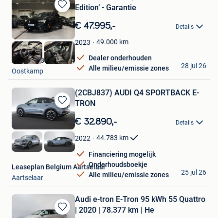
Edition’ - Garantie
Bewaren
in
€ 47.995,-
Details
Mijn
Favorieten
49.000
km
2023
Dealer onderhouden
Autofest Belgium
28 jul 26
Alle milieu/emissie zones
Oostkamp
(2CBJ837) AUDI Q4 SPORTBACK E-
TRON
Bewaren
in
€ 32.890,-
Details
Mijn
Favorieten
44.783
km
2022
Financiering mogelijk
Onderhoudsboekje
Leaseplan Belgium Aartselaar
25 jul 26
Alle milieu/emissie zones
Aartselaar
Audi e-tron E-Tron 95 kWh 55 Quattro
| 2020 | 78.377 km | He
Bewaren