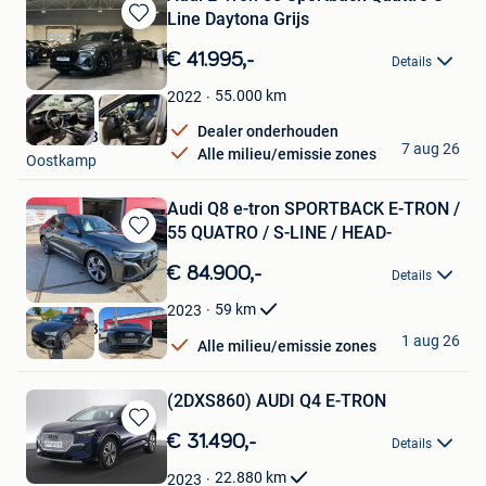
Line Daytona Grijs
Bewaren
in
€ 41.995,-
Details
Mijn
Favorieten
55.000
km
2022
Dealer onderhouden
Autofest Belgium
7 aug 26
Alle milieu/emissie zones
Oostkamp
Audi Q8 e-tron SPORTBACK E-TRON /
55 QUATRO / S-LINE / HEAD-
Bewaren
in
€ 84.900,-
Details
Mijn
Favorieten
59
km
2023
GARAGE BAUWENS
1 aug 26
Alle milieu/emissie zones
Tielt
(2DXS860) AUDI Q4 E-TRON
Bewaren
€ 31.490,-
Details
in
Mijn
22.880
km
2023