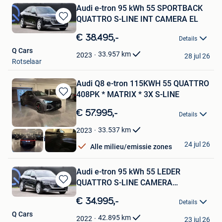
Audi e-tron 95 kWh 55 SPORTBACK
QUATTRO S-LINE INT CAMERA EL
Bewaren
in
€ 38.495,-
Details
Mijn
Q Cars
Favorieten
33.957
km
2023
28 jul 26
Rotselaar
Audi Q8 e-tron 115KWH 55 QUATTRO
408PK * MATRIX * 3X S-LINE
Bewaren
in
€ 57.995,-
Details
Mijn
Favorieten
33.537
km
2023
Garage Vriens BVBA
24 jul 26
Alle milieu/emissie zones
Olen
Audi e-tron 95 kWh 55 LEDER
QUATTRO S-LINE CAMERA
Bewaren
ELEKKOFFER
in
€ 34.995,-
Details
Mijn
Q Cars
Favorieten
42.895
km
2022
23 jul 26