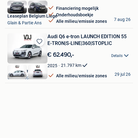
Favorieten
Financiering mogelijk
Onderhoudsboekje
Leaseplan Belgium Liège
7 aug 26
Alle milieu/emissie zones
Glain & Partie Ans
Audi Q6 e-tron LAUNCH EDITION 55
E-TRON|S-LINE|360|STOPLIC
Bewaren
in
€ 62.490,-
Details
Mijn
Favorieten
21.797
km
2025
VDJ Automotive
29 jul 26
Alle milieu/emissie zones
Grobbendonk