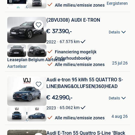
VDJ Automotive
Eergisteren
Alle milieu/emissie zones
Grobbendonk
(2BVU308) AUDI E-TRON
Bewaren
€ 37.390,-
Details
in
Mijn
67.575
km
2022
Favorieten
Financiering mogelijk
Onderhoudsboekje
Leaseplan Belgium Aartselaar
25 jul 26
Alle milieu/emissie zones
Aartselaar
Audi e-tron 95 kWh 55 QUATTRO S-
LINE|BANG&OLUFSEN|360|HEAD
Bewaren
in
€ 42.990,-
Details
Mijn
Favorieten
65.062
km
2023
VDJ Automotive
4 aug 26
Alle milieu/emissie zones
Grobbendonk
Audi E-Tron 55 Quattro S-Line ‘Black