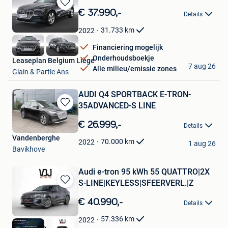
Bewaren
€ 37.990,-
Details
in
Mijn
31.733
km
2022
Favorieten
Financiering mogelijk
Onderhoudsboekje
Leaseplan Belgium Liège
7 aug 26
Alle milieu/emissie zones
Glain & Partie Ans
AUDI Q4 SPORTBACK E-TRON-
35ADVANCED-S LINE
Bewaren
in
€ 26.999,-
Details
Mijn
Vandenberghe
Favorieten
70.000
km
2022
1 aug 26
Bavikhove
Audi e-tron 95 kWh 55 QUATTRO|2X
S-LINE|KEYLESS|SFEERVERL.|Z
Bewaren
in
€ 40.990,-
Details
Mijn
Favorieten
57.336
km
2022