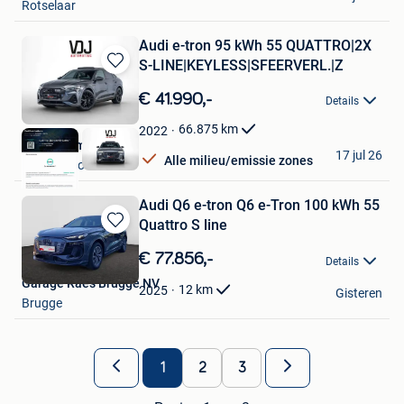
Rotselaar
Audi e-tron 95 kWh 55 QUATTRO|2X
S-LINE|KEYLESS|SFEERVERL.|Z
Bewaren
in
€ 41.990,-
Details
Mijn
Favorieten
66.875
km
2022
VDJ Automotive
17 jul 26
Alle milieu/emissie zones
Grobbendonk
Audi Q6 e-tron Q6 e-Tron 100 kWh 55
Quattro S line
Bewaren
in
€ 77.856,-
Details
Mijn
Garage Raes Brugge NV
Favorieten
12
km
2025
Gisteren
Brugge
1
2
3