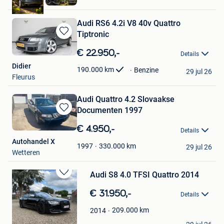
Hulshout
Audi RS6 4.2i V8 40v Quattro
Tiptronic
Bewaren
in
€ 22.950,-
Details
Mijn
Didier
Favorieten
190.000
km
Benzine
29 jul 26
Fleurus
Audi Quattro 4.2 Slovaakse
Documenten 1997
Bewaren
in
€ 4.950,-
Details
Mijn
Autohandel X
Favorieten
330.000
km
1997
29 jul 26
Wetteren
Audi S8 4.0 TFSI Quattro 2014
Bewaren
in
€ 31.950,-
Details
Mijn
Favorieten
209.000
km
2014
MY