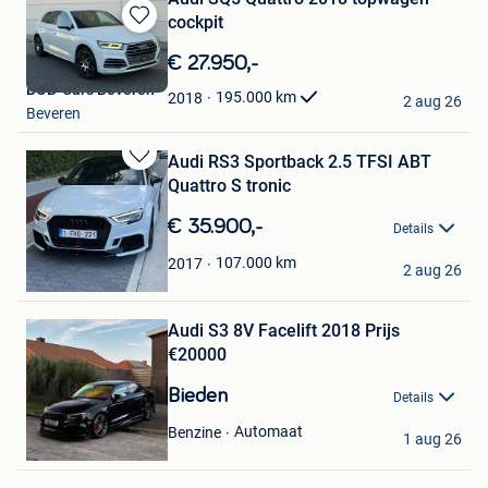
cockpit
Bewaren
in
€ 27.950,-
Mijn
BOB-Cars Beveren
Favorieten
195.000
km
2018
2 aug 26
Beveren
Audi RS3 Sportback 2.5 TFSI ABT
Bewaren
Quattro S tronic
in
Mijn
€ 35.900,-
Details
Favorieten
Patrycja Kulesa
107.000
km
2017
2 aug 26
Roeselare
Bewaren
in
Mijn
Audi S3 8V Facelift 2018 Prijs
Favorieten
€20000
Bieden
Details
ErZzy
Automaat
Benzine
1 aug 26
Gent