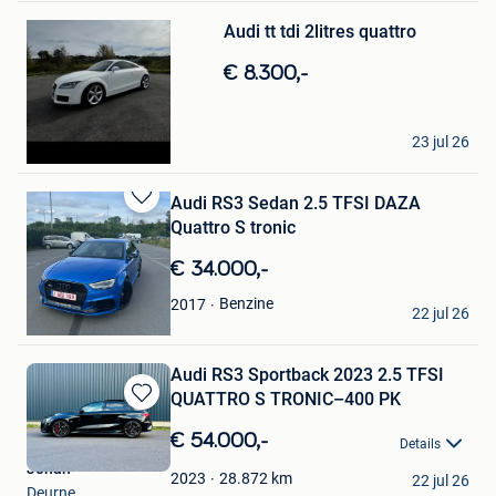
Mijn
Audi tt tdi 2litres quattro
Favorieten
€ 8.300,-
David Horemans
23 jul 26
Sint-Pieters-Voeren
Audi RS3 Sedan 2.5 TFSI DAZA
Bewaren
Quattro S tronic
in
Mijn
€ 34.000,-
Favorieten
Alpay M
Benzine
2017
22 jul 26
Gent
Audi RS3 Sportback 2023 2.5 TFSI
QUATTRO S TRONIC–400 PK
Bewaren
in
€ 54.000,-
Details
Mijn
Johan
Favorieten
28.872
km
2023
22 jul 26
Deurne