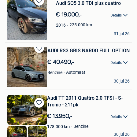
Audi SQ5 3.0 TDI plus quattro
Bewaren
in
€ 19.000,-
Details
Mijn
Favorieten
225.000
km
2016
Johannes
31 jul 26
Reuland
AUDI RS3 GRIS NARDO FULL OPTION
Bewaren
in
€ 40.490,-
Details
Mijn
Favorieten
Automaat
Benzine
Hem
30 jul 26
Mouscron
Audi TT 2011 Quattro 2.0 TFSI - S-
Tronic - 211pk
Bewaren
in
€ 13.950,-
Details
Mijn
Favorieten
Benzine
178.000
km
M & M
30 jul 26