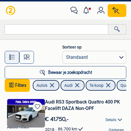
Audi
Sorteer op
Alle afstanden…
Bewaar je zoekopdracht
Filters
Auto's
Audi
Te koop
Quatt
Audi RS3 Sportback Quattro 400 PK
Facelift DAZA Non-OPF
Bewaren
in
€ 41.750,-
Details
Mijn
Auto's Tekin
Favorieten
86.700
km
2018
Gisteren