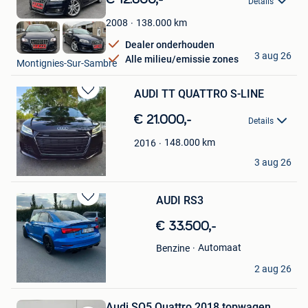
Details
Mijn
Favorieten
138.000
km
2008
Dealer onderhouden
HT AUTO
3 aug 26
Alle milieu/emissie zones
Montignies-Sur-Sambre
AUDI TT QUATTRO S-LINE
Bewaren
in
€ 21.000,-
Details
Mijn
Favorieten
148.000
km
2016
Br Ams
3 aug 26
Brussel
AUDI RS3
Bewaren
in
€ 33.500,-
Mijn
Favorieten
Automaat
Benzine
Milen Georgiev
2 aug 26
Gentbrugge
Audi SQ5 Quattro 2018 topwagen