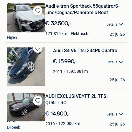
Audi e-tron Sportback 55quattro/S-
Line/Cognac/Panoramic Roof
Bewaren
in
€ 32.500,-
Details
Mijn
Sam Van Roosbroeck
Favorieten
Elektrisch
171.815
km
25 jul 26
Nijlen
Audi S4 V6 Tfsi 334Pk Quattro
Bewaren
in
€ 15.990,-
Details
Mijn
Favorieten
139.388
km
2011
shal
25 jul 26
Oosterzele
AUDI EXCLUSIVE//TT 2L TFSI
QUATTRO
Bewaren
in
€ 14.800,-
Details
Mijn
chris
Favorieten
122.000
km
2010
25 jul 26
Bewaren
Dilbeek
in