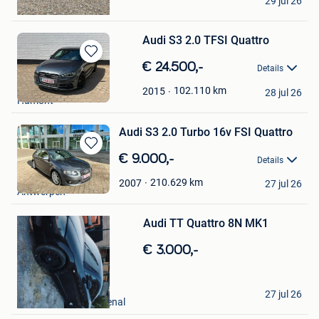
29 jul 26
Kinrooi
Audi S3 2.0 TFSI Quattro
Bewaren
€ 24.500,-
Details
in
Sten Derks
Mijn
102.110
km
2015
28 jul 26
Hamont
Favorieten
Audi S3 2.0 Turbo 16v FSI Quattro
Bewaren
€ 9.000,-
Details
in
Jacob Nietvelt
Mijn
210.629
km
2007
27 jul 26
Antwerpen
Favorieten
Bewaren
Audi TT Quattro 8N MK1
in
Mijn
€ 3.000,-
Favorieten
Lenaik
27 jul 26
Frasnes - Lez - Buissenal