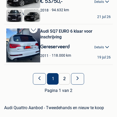
€ 53.750,-
Details
Mijn
Favorieten
94.632
km
2018
AUTO-7 BVBA
21 jul 26
Lint
Audi SQ7 EURO 6 klaar voor
Bewaren
inschrijving
in
Mijn
Gereserveerd
Details
Favorieten
Tayab Dira
118.000
km
2011
19 jul 26
Antwerpen
1
2
Pagina 1 van 2
Audi Quattro Aanbod - Tweedehands en nieuw te koop