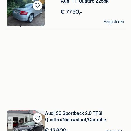
Audi TT Quattro 225pk
Bewaren
€ 7.750,-
in
Eric
Mijn
Eergisteren
Antwerpen
Favorieten
Audi S3 Sportback 2.0 TFSI
Quattro/Nieuwstaat/Garantie
Bewaren
in
€ 12.800,-