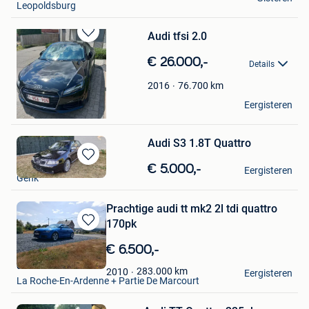
Leopoldsburg
Audi tfsi 2.0
Bewaren
in
€ 26.000,-
Details
Mijn
Favorieten
76.700
km
2016
Peter Vercammen
Eergisteren
Begijnendijk
Audi S3 1.8T Quattro
vpower
Bewaren
€ 5.000,-
Eergisteren
Genk
in
Mijn
Favorieten
Prachtige audi tt mk2 2l tdi quattro
170pk
Bewaren
in
€ 6.500,-
Mijn
denis
Favorieten
283.000
km
2010
Eergisteren
La Roche-En-Ardenne + Partie De Marcourt