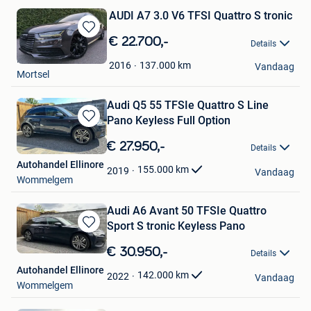
AUDI A7 3.0 V6 TFSI Quattro S tronic
Bewaren
€ 22.700,-
Details
in
Michael
Mijn
137.000
km
2016
Vandaag
Mortsel
Favorieten
Audi Q5 55 TFSIe Quattro S Line
Pano Keyless Full Option
Bewaren
in
€ 27.950,-
Details
Mijn
Autohandel Ellinore
Favorieten
155.000
km
2019
Vandaag
Wommelgem
Audi A6 Avant 50 TFSIe Quattro
Sport S tronic Keyless Pano
Bewaren
in
€ 30.950,-
Details
Mijn
Autohandel Ellinore
Favorieten
142.000
km
2022
Vandaag
Wommelgem