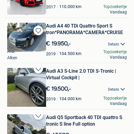
Mijn
Favorieten
SEFA
110.000
km
Topzoekertje
2017
Vandaag
Kortenberg
Audi A4 40 TDi Quattro Sport S
tron*PANORAMA*CAMERA*CRUISE
Bewaren
in
€ 19.950,-
Details
Mijn
A.G.
Topzoekertje
Favorieten
104.500
km
2019
Vandaag
Alken
Audi A3 S-Line 2.0 TDI S-Tronic |
Bewaren
Virtual Cockpit |
in
Mijn
€ 19.500,-
Details
Favorieten
A. KT
Topzoekertje
104.000
km
2019
Vandaag
Antwerpen
Audi Q5 Sportback 40 TDI quattro S
Bewaren
tronic S line Full option
in
Mijn