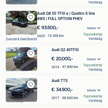
Vandaag
Deinze
Audi Q8 55 TFSI e | Quattro S line
4WS | FULL OPTION PHEV
Bewaren
in
€ 93.500,-
Details
Mijn
Jos
Topzoekertje
Favorieten
15.300
km
2025
Vandaag
Zoersel & Deel Brecht
Audi Q2 40TFSI
Bewaren
€ 20.000,-
Details
in
Iwens Gregory
Topzoekertje
Mijn
97.800
km
2019
Vandaag
Steenokkerzeel
Favorieten
Audi TTS
Bewaren
€ 34.900,-
Details
in
Nicolas
Topzoekertje
Mijn
98.000
km
2017
Vandaag
Kortenberg
Favorieten