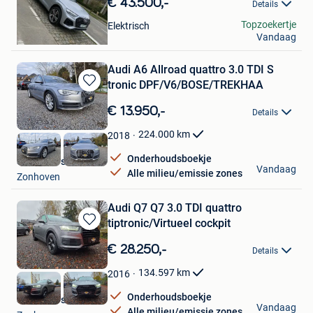
€ 43.500,-
Details
Favorieten
golf
Topzoekertje
Elektrisch
Vandaag
Deurne
Audi A6 Allroad quattro 3.0 TDI S
tronic DPF/V6/BOSE/TREKHAA
Bewaren
in
€ 13.950,-
Details
Mijn
Favorieten
224.000
km
2018
Onderhoudsboekje
Savas Cars
Vandaag
Alle milieu/emissie zones
Zonhoven
Audi Q7 Q7 3.0 TDI quattro
tiptronic/Virtueel cockpit
Bewaren
in
€ 28.250,-
Details
Mijn
Favorieten
134.597
km
2016
Onderhoudsboekje
Savas Cars
Vandaag
Alle milieu/emissie zones