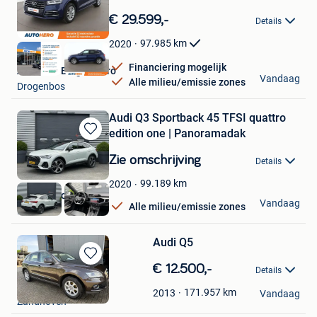
Bewaren
in
€ 29.599,-
Details
Mijn
Favorieten
97.985
km
2020
Financiering mogelijk
Autohero Belgium Pro
Vandaag
Alle milieu/emissie zones
Drogenbos
Audi Q3 Sportback 45 TFSI quattro
edition one | Panoramadak
Bewaren
in
Zie omschrijving
Details
Mijn
Favorieten
99.189
km
2020
Autoaanbod.nu
Vandaag
Alle milieu/emissie zones
Boekel
Audi Q5
Bewaren
€ 12.500,-
Details
in
Geert
Mijn
171.957
km
2013
Vandaag
Zandhoven
Favorieten