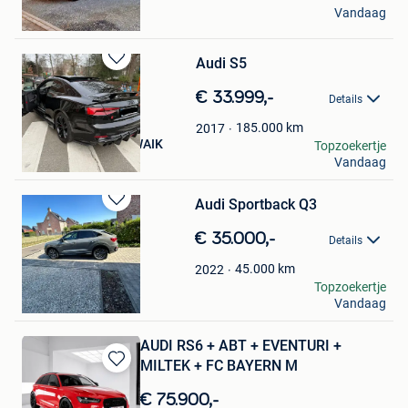
pky
Vandaag
Messelbroek
Audi S5
Bewaren
in
€ 33.999,-
Details
Mijn
Favorieten
185.000
km
2017
MOHAMMED ABUKWAIK
Topzoekertje
Vandaag
Elsene
Audi Sportback Q3
Bewaren
in
€ 35.000,-
Details
Mijn
Favorieten
45.000
km
2022
Anne Mie Lavent
Topzoekertje
Vandaag
Heist-Op-Den-Berg
AUDI RS6 + ABT + EVENTURI +
MILTEK + FC BAYERN M
Bewaren
in
€ 75.900,-