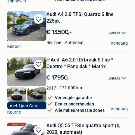
Zonhoven
Audi A4 2.0 TFSI Quattro S line
225pk
Bewaren
in
€ 13.500,-
Details
Mijn
Jumbo
Favorieten
Automaat
Benzine
Vandaag
Kinrooi
✅Audi A6 2.0TDi break S-line *
Quattro * Pano dak * Matrix
Bewaren
in
€ 17.950,-
Details
Mijn
Favorieten
171.000
km
2017
Verlengde garantie
Dealer onderhouden
AutoDriveCenter
met 1jaar Garantie
Vandaag
Alle milieu/emissie zones
Kuurne
Audi Q5 55 TFSIe quattro sport (bj
2020, automaat)