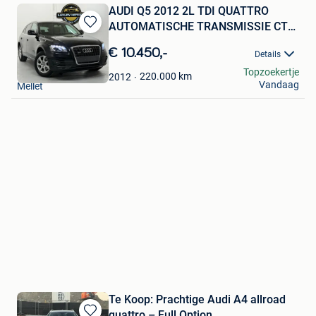
AUDI Q5 2012 2L TDI QUATTRO
AUTOMATISCHE TRANSMISSIE CT
Bewaren
OK
in
€ 10.450,-
Details
Mijn
LUXURY MOTORS
Topzoekertje
Favorieten
220.000
km
2012
Vandaag
Mellet
Te Koop: Prachtige Audi A4 allroad
quattro – Full Option