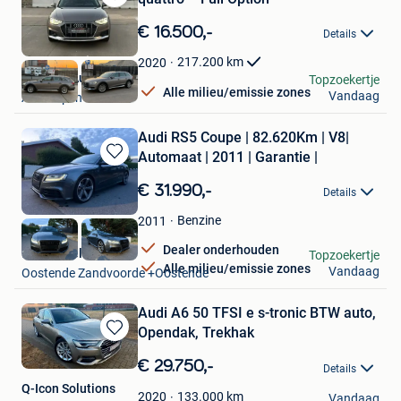
Bewaren
in
€ 16.500,-
Details
Mijn
Favorieten
217.200
km
2020
Benelux Automotive
Topzoekertje
Alle milieu/emissie zones
Vandaag
Antwerpen
Audi RS5 Coupe | 82.620Km | V8|
Automaat | 2011 | Garantie |
Bewaren
in
€ 31.990,-
Details
Mijn
Favorieten
Benzine
2011
Dealer onderhouden
Emmanuell
Topzoekertje
Alle milieu/emissie zones
Vandaag
Oostende Zandvoorde +Oostende
Audi A6 50 TFSI e s-tronic BTW auto,
Opendak, Trekhak
Bewaren
in
€ 29.750,-
Details
Mijn
Q-Icon Solutions
Favorieten
133.000
km
2020
Vandaag