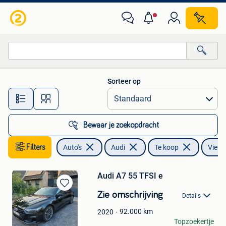
Audi
Sorteer op
Alle afstanden…
Bewaar je zoekopdracht
Filters
Auto's
Audi
Te koop
Vierw
Audi A7 55 TFSI e
Bewaren
Zie omschrijving
Details
in
Mijn
92.000
km
2020
Favorieten
Kristof Voltak
Topzoekertje