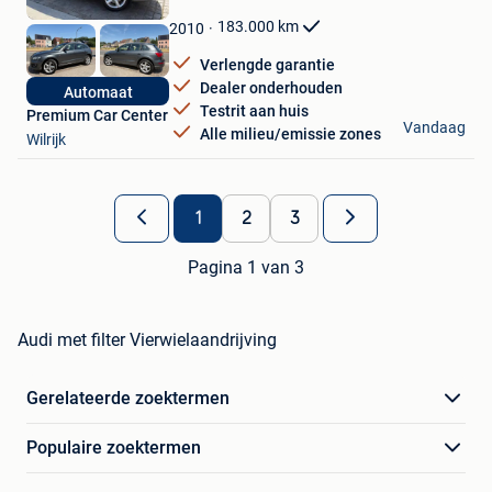
Mijn
Favorieten
183.000
km
2010
Verlengde garantie
Dealer onderhouden
Automaat
Testrit aan huis
Premium Car Center
Vandaag
Alle milieu/emissie zones
Wilrijk
1
2
3
Pagina 1 van 3
Audi met filter Vierwielaandrijving
Gerelateerde zoektermen
Populaire zoektermen