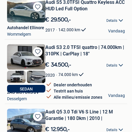
Audi S5 3.0TFSI Quattro Keyless ACC
HUD Led Full Option
Bewaren
in
€ 29.500,-
Details
Mijn
Autohandel Ellinore
Favorieten
142.000
km
2017
Vandaag
Wommelgem
Audi S3 2.0 TFSI quattro | 74.000km |
310PK | CarPlay | 18"
Bewaren
in
€ 34.500,-
Details
Mijn
Favorieten
74.000
km
2020
Dealer onderhouden
SEDAN
Testrit aan huis
ZAG MOTORS BV
Vandaag
Alle milieu/emissie zones
Desselgem
Audi Q5 3.0 Tdi V6 S Line | 12 M
Garantie | 180 Dkm | 2010 |
Bewaren
in
€ 12.950,-
Details