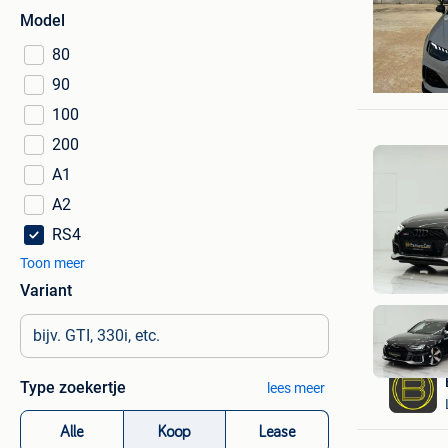
Model
80
Dries Pe
90
Rijkevors
100
200
A1
A2
RS4
Toon meer
Variant
Type zoekertje
lees meer
Alle
Koop
Lease