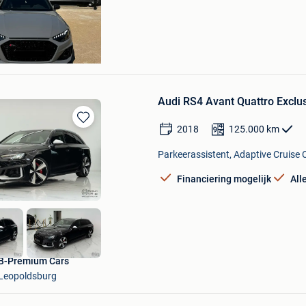
eters
el
Audi RS4 Avant Quattro Exclu
2018
125.000
km
Bewaren
in
Parkeerassistent, Adaptive Cruise C
Mijn
Favorieten
Financiering mogelijk
All
B-Premium Cars
Leopoldsburg