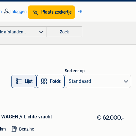
n
Inloggen
FR
Plaats zoekertje
lle afstanden…
Zoek
Sorteer op
Lijst
Foto’s
 WAGEN // Lichte vracht
€ 62.000,-
km
Benzine