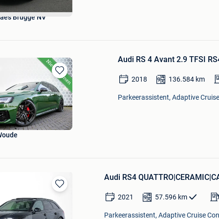
aes Brugge NV
Audi RS 4 Avant 2.9 TFSI RS
2018
136.584
km
Bewaren
in
Parkeerassistent, Adaptive Cruise 
Mijn
Favorieten
Woude
Audi RS4 QUATTRO|CERAMIC|C
Bewaren
2021
57.596
km
in
Mijn
Parkeerassistent, Adaptive Cruise Cont