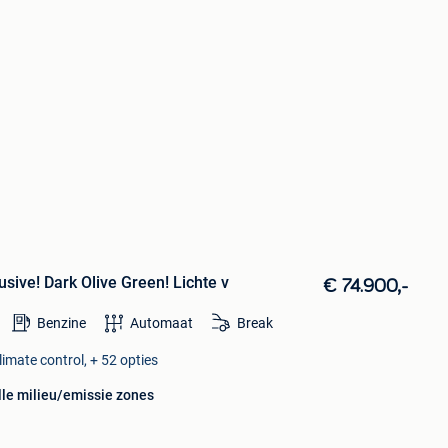
sive! Dark Olive Green! Lichte v
€ 74.900,-
Benzine
Automaat
Break
imate control, + 52 opties
lle milieu/emissie zones