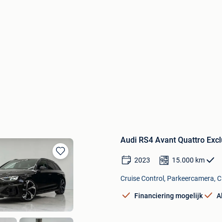
Audi RS4 Avant Quattro Exclu
2023
15.000
km
Bewaren
in
Cruise Control, Parkeercamera, Cl
Mijn
Favorieten
Financiering mogelijk
A