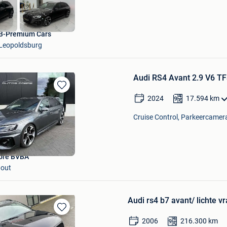
B-Premium Cars
Leopoldsburg
Audi RS4 Avant 2.9 V6 TFS
Bewaren
2024
17.594
km
in
Mijn
Cruise Control, Parkeercamera
Favorieten
abre BVBA
out
Audi rs4 b7 avant/ lichte v
Bewaren
2006
216.300
km
in