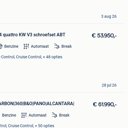
3 aug 26
4 quattro KW V3 schroefset ABT
€ 53.950,-
Benzine
Automaat
Break
Control, Cruise Control, + 48 opties
28 jul 26
ARBON|360|B&O|PANO|ALCANTARA|
€ 61.990,-
Benzine
Automaat
Break
rol, Cruise Control, + 50 opties