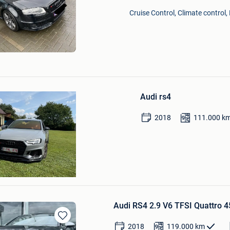
Mijn
Cruise Control, Climate control,
Favorieten
Bewaren
in
Audi rs4
Mijn
Favorieten
2018
111.000
k
Audi RS4 2.9 V6 TFSI Quattro
Bewaren
2018
119.000
km