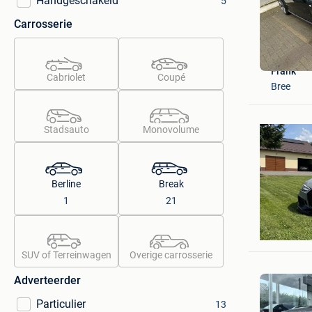
Handgeschakeld
5
Carrosserie
Frank
Cabriolet
Coupé
Bree
Stadsauto
Monovolume
Berline
Break
1
21
Daniel
Niel
SUV of Terreinwagen
Overige carrosserie
Adverteerder
Particulier
13