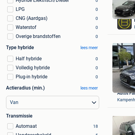
Hybride Elektrisch/Diesel
0
LPG
0
CNG (Aardgas)
0
Waterstof
0
Overige brandstoffen
0
Type hybride
lees meer
Half hybride
0
Volledig hybride
0
Plug-in hybride
0
Actieradius (min.)
lees meer
Auto's F
Kampenh
Transmissie
Automaat
18