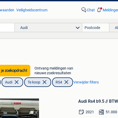
waarden
Veiligheidscentrum
Chat
Meldinge
Audi
A
Ontvang meldingen van
 je zoekopdracht
nieuwe zoekresultaten
Audi
Te koop
RS4
Verwijder filters
Bewaren
in
Audi Rs4 b9.5 // BTW
Mijn
Favorieten
2021
51.000