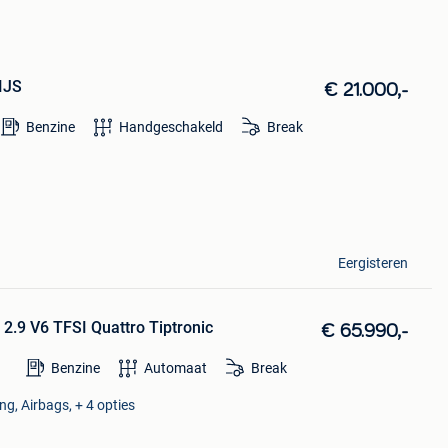
IJS
€ 21.000,-
Benzine
Handgeschakeld
Break
Eergisteren
2.9 V6 TFSI Quattro Tiptronic
€ 65.990,-
Benzine
Automaat
Break
ng, Airbags, + 4 opties