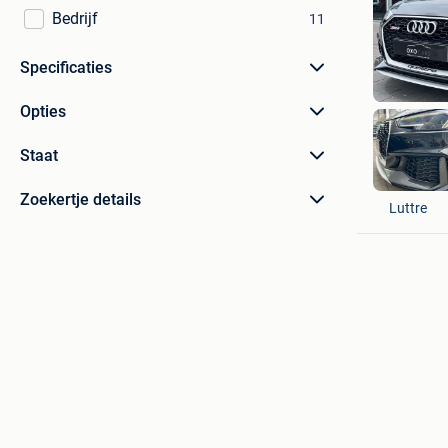
Bedrijf
11
Specificaties
Opties
Staat
OXO Car
Zoekertje details
Luttre