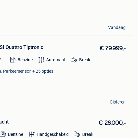
Vandaag
I Quattro Tiptronic
€ 79.999,-
Benzine
Automaat
Break
, Parkeersensor, + 25 opties
Gisteren
racht
€ 28.000,-
Benzine
Handgeschakeld
Break