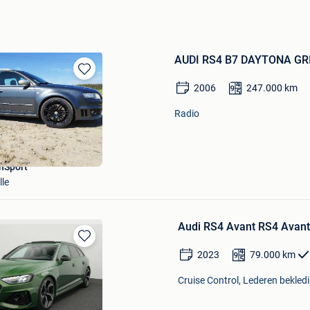
AUDI RS4 B7 DAYTONA GR
Bewaren
2006
247.000
km
in
Mijn
Radio
Favorieten
nSport
lle
Audi RS4 Avant RS4 Avant 
Bewaren
2023
79.000
km
in
Mijn
Cruise Control, Lederen bekledi
Favorieten