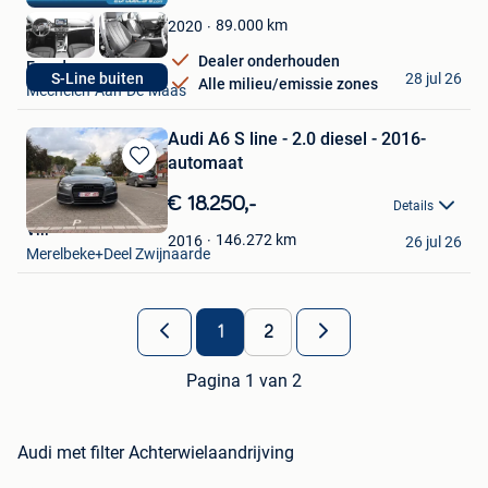
Mijn
Favorieten
89.000
km
2020
Dealer onderhouden
Eurodecars
28 jul 26
S-Line buiten
Alle milieu/emissie zones
Mechelen-Aan-De-Maas
Audi A6 S line - 2.0 diesel - 2016-
automaat
Bewaren
in
€ 18.250,-
Details
Mijn
Vili
Favorieten
146.272
km
2016
26 jul 26
Merelbeke+Deel Zwijnaarde
1
2
Pagina 1 van 2
Audi met filter Achterwielaandrijving