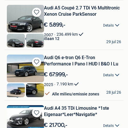
Audi A5 Coupé 2.7 TDi V6 Multitronic
Xenon Cruise ParkSensor
Bewaren
in
€ 5.899,-
Details
Mijn
Favorieten
236.499
km
2007
Autos Zebs Toekomstlaan 12
29 jul 26
Genk
Audi Q6 e-tron Q6 E-Tron
Performance l Pano l HUD l B&O l Lu
Bewaren
in
€ 67.999,-
Details
Mijn
Favorieten
7.190
km
2025
GDC Auto
28 jul 26
Alle milieu/emissie zones
Zottegem
Audi A4 35 TDi Limousine *1ste
Eigenaar*Leer*Navigatie*
Bewaren
in
€ 21.700,-
Details