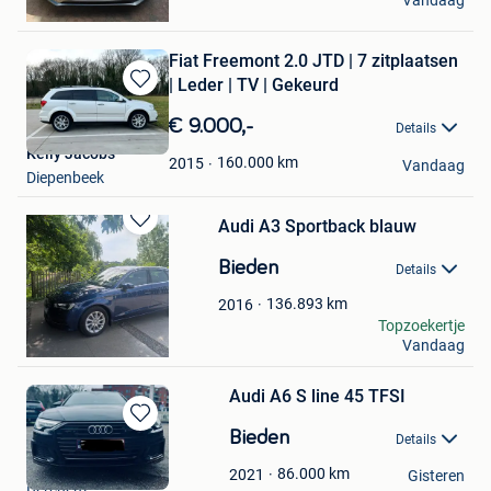
Vandaag
Oostkamp
Fiat Freemont 2.0 JTD | 7 zitplaatsen
| Leder | TV | Gekeurd
Bewaren
in
€ 9.000,-
Details
Mijn
Kelly Jacobs
Favorieten
160.000
km
2015
Vandaag
Diepenbeek
Audi A3 Sportback blauw
Bewaren
in
Bieden
Details
Mijn
Favorieten
136.893
km
2016
Fanya
Topzoekertje
Vandaag
Bekkevoort
Audi A6 S line 45 TFSI
Bewaren
Bieden
Details
in
Saher Kowatli
Mijn
86.000
km
2021
Gisteren
Berchem