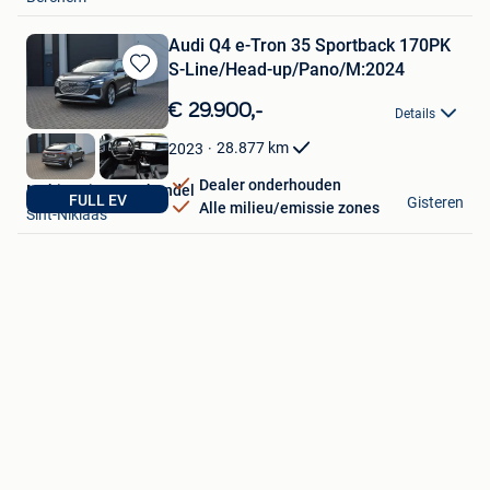
Favorieten
Audi Q4 e-Tron 35 Sportback 170PK
S-Line/Head-up/Pano/M:2024
Bewaren
in
€ 29.900,-
Details
Mijn
Favorieten
28.877
km
2023
Dealer onderhouden
MobiMotion Autohandel
FULL EV
Gisteren
Alle milieu/emissie zones
Sint-Niklaas