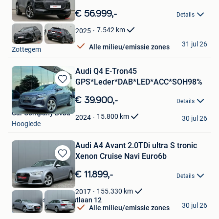
Bewaren
in
€ 56.999,-
Details
Mijn
Favorieten
7.542
km
2025
GDC Auto
31 jul 26
Alle milieu/emissie zones
Zottegem
Audi Q4 E-Tron45
GPS*Leder*DAB*LED*ACC*SOH98%
Bewaren
in
€ 39.900,-
Details
Mijn
Car Company Bvba
Favorieten
15.800
km
2024
30 jul 26
Hooglede
Audi A4 Avant 2.0TDi ultra S tronic
Xenon Cruise Navi Euro6b
Bewaren
in
€ 11.899,-
Details
Mijn
Favorieten
155.330
km
2017
Autos Zebs Toekomstlaan 12
30 jul 26
Alle milieu/emissie zones
Genk