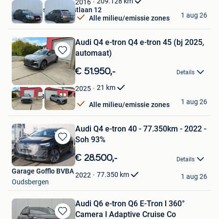
209.128
km
2016
Autos Zebs Toekomstlaan 12
1 aug 26
Alle milieu/emissie zones
Genk
Audi Q4 e-tron Q4 e-tron 45 (bj 2025,
automaat)
Bewaren
in
€ 51.950,-
Details
Mijn
Favorieten
21
km
2025
GARAGE BAUWENS
1 aug 26
Alle milieu/emissie zones
Tielt
Audi Q4 e-tron 40 - 77.350km - 2022 -
Soh 93%
Bewaren
in
€ 28.500,-
Details
Mijn
Garage Gofflo BVBA
Favorieten
77.350
km
2022
1 aug 26
Oudsbergen
Audi Q6 e-tron Q6 E-Tron l 360°
Camera l Adaptive Cruise Co