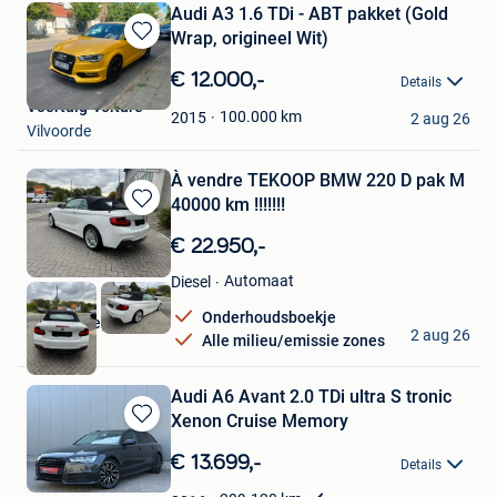
Audi A3 1.6 TDi - ABT pakket (Gold
Wrap, origineel Wit)
Bewaren
in
€ 12.000,-
Details
Mijn
Voertuig-voiture
Favorieten
100.000
km
2015
2 aug 26
Vilvoorde
À vendre TEKOOP BMW 220 D pak M
40000 km !!!!!!!
Bewaren
in
€ 22.950,-
Mijn
Favorieten
Automaat
Diesel
Onderhoudsboekje
Obrero diego
2 aug 26
Alle milieu/emissie zones
Vilvoorde
Audi A6 Avant 2.0 TDi ultra S tronic
Xenon Cruise Memory
Bewaren
in
€ 13.699,-
Details
Mijn
Favorieten