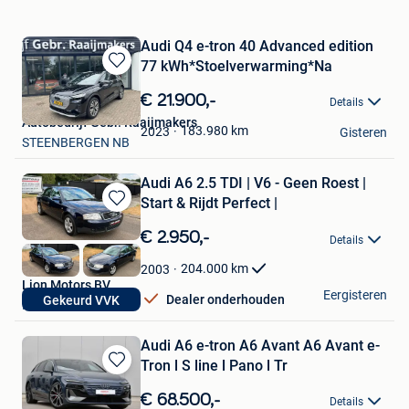
Audi Q4 e-tron 40 Advanced edition
77 kWh*Stoelverwarming*Na
Bewaren
in
€ 21.900,-
Details
Mijn
Autobedrijf Gebr. Raaijmakers
Favorieten
183.980
km
2023
Gisteren
STEENBERGEN NB
Audi A6 2.5 TDI | V6 - Geen Roest |
Start & Rijdt Perfect |
Bewaren
in
€ 2.950,-
Details
Mijn
Favorieten
204.000
km
2003
Lion Motors BV
Eergisteren
Dealer onderhouden
Gekeurd VVK
Heusden
Audi A6 e-tron A6 Avant A6 Avant e-
Tron l S line l Pano l Tr
Bewaren
in
€ 68.500,-
Details