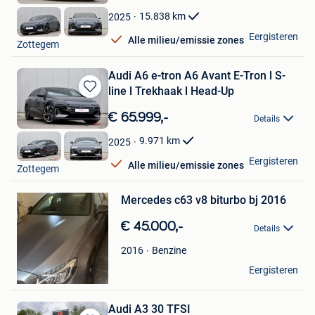
Mijn
Favorieten
15.838
km
2025
GDC Auto
Eergisteren
Alle milieu/emissie zones
Zottegem
Audi A6 e-tron A6 Avant E-Tron l S-
line l Trekhaak l Head-Up
Bewaren
in
€ 65.999,-
Details
Mijn
Favorieten
9.971
km
2025
GDC Auto
Eergisteren
Alle milieu/emissie zones
Zottegem
Bewaren
Mercedes c63 v8 biturbo bj 2016
in
Mijn
€ 45.000,-
Favorieten
Details
Benzine
2016
Asllani
Eergisteren
Gent
Audi A3 30 TFSI