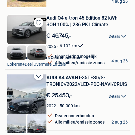
4 aug 26
Tournai
Audi Q4 e-tron 45 Edition 82 kWh
SOH 100% | 286 PK l Climate
Bewaren
in
€ 46.745,-
Details
Mijn
Favorieten
6.102
km
2025
Financiering mogelijk
Van Mossel Used Cars Center Lokeren
4 aug 26
Alle milieu/emissie zones
Lokeren+Deel Overmere En Zele
AUDI A4 AVANT-35TFSI//S-
Bewaren
TRONIC//2022//LED-PDC-NAVI/CRUIS
in
Mijn
€ 25.450,-
Details
Favorieten
50.000
km
2022
Dealer onderhouden
DR CARS
Alle milieu/emissie zones
2 aug 26
Ieper