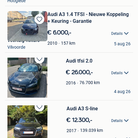
Hooglede
Audi A3 1.4 TFSI - Nieuwe Koppeling
+ Keuring - Garantie
Bewaren
in
€ 6.000,-
Details
Mijn
Voertuig-voiture
Favorieten
157
km
2010
5 aug 26
Vilvoorde
Audi tfsi 2.0
Bewaren
in
€ 26.000,-
Details
Mijn
Favorieten
76.700
km
2016
Peter Vercammen
4 aug 26
Begijnendijk
Audi A3 S-line
Bewaren
in
€ 12.300,-
Details
Mijn
Favorieten
139.039
km
2017
Logan