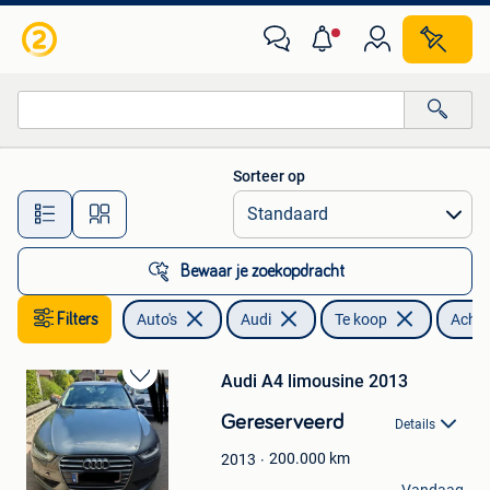
Audi
Sorteer op
Alle afstanden…
Bewaar je zoekopdracht
Filters
Auto's
Audi
Te koop
Achte
Audi A4 limousine 2013
Bewaren
in
Gereserveerd
Details
Mijn
Favorieten
200.000
km
2013
chelsea