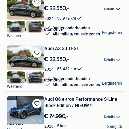
Bewaren
€ 22.350,-
Details
in
Mijn
58.972
km
2024
Favorieten
Dealer onderhouden
Levi Baestaens LB automotive
Eergisteren
Alle milieu/emissie zones
Westerlo
Audi A3 30 TFSI
Bewaren
€ 22.350,-
Details
in
Mijn
55.432
km
2024
Favorieten
Dealer onderhouden
Levi Baestaens LB automotive
Eergisteren
Alle milieu/emissie zones
Westerlo
Audi Q6 e-tron Performance S-Line
Black Edition / NIEUW !!
Bewaren
in
€ 74.990,-
Details
Mijn
ALG cars
Favorieten
5
km
2026
6 aug 26