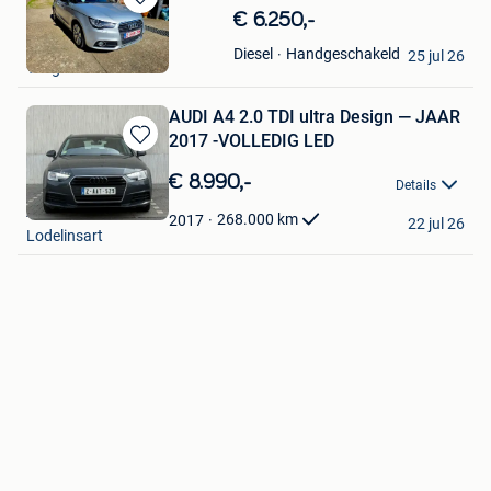
Bewaren
€ 6.250,-
in
Da3m0ns98
Handgeschakeld
Diesel
Mijn
25 jul 26
Tongeren
Favorieten
AUDI A4 2.0 TDI ultra Design — JAAR
2017 -VOLLEDIG LED
Bewaren
in
€ 8.990,-
Details
Mijn
‍️‍️‍️AE MOTORS
Favorieten
268.000
km
2017
22 jul 26
Lodelinsart