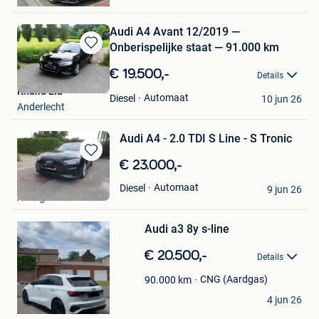
Audi A4 Avant 12/2019 —
Onberispelijke staat — 91.000 km
Bewaren
in
€ 19.500,-
Details
Mijn
Khalid Ela
Favorieten
Automaat
Diesel
10 jun 26
Anderlecht
Audi A4 - 2.0 TDI S Line - S Tronic
Bewaren
€ 23.000,-
in
Nico Noreilde
Automaat
Diesel
Mijn
9 jun 26
Anzegem
Favorieten
Bewaren
Audi a3 8y s-line
in
Mijn
€ 20.500,-
Favorieten
Details
CNG (Aardgas)
90.000
km
Kevin bdr
4 jun 26
Bewaren
Charleroi
in