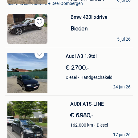
Sint-Lievens-Houtem + Deel Oombergen
Favorieten
Bmw 420I xdrive
Bewaren
Bieden
in
romu
Mijn
5 jul 26
Menen
Favorieten
Audi A3 1.9tdi
Bewaren
in
€ 2.700,-
Mijn
Favorieten
Handgeschakeld
Diesel
A
24 jun 26
Leopoldsburg
Bewaren
AUDI A1S-LINE
in
Mijn
€ 6.980,-
Favorieten
Diesel
162.000
km
Yasar Ozkan
17 jun 26
Mouscron