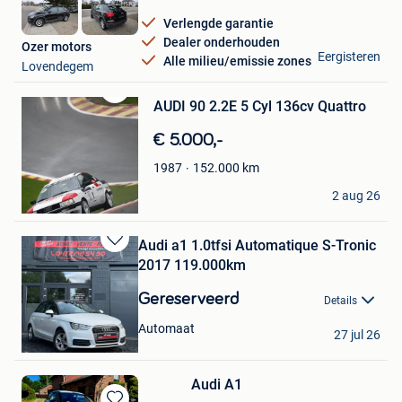
Verlengde garantie
Dealer onderhouden
Ozer motors
Eergisteren
Alle milieu/emissie zones
Lovendegem
AUDI 90 2.2E 5 Cyl 136cv Quattro
Bewaren
in
€ 5.000,-
Mijn
Favorieten
152.000
km
1987
Thierry TOM CAR
2 aug 26
Nivelles
Audi a1 1.0tfsi Automatique S-Tronic
Bewaren
2017 119.000km
in
Mijn
Gereserveerd
Details
Favorieten
Dm autodesign
Automaat
27 jul 26
Ransart
Audi A1