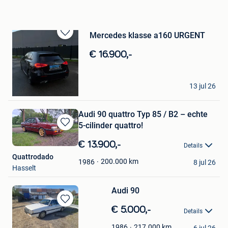
Mercedes klasse a160 URGENT
Bewaren
in
€ 16.900,-
Mijn
Favorieten
ale
13 jul 26
Charleroi
Audi 90 quattro Typ 85 / B2 – echte
5-cilinder quattro!
Bewaren
in
€ 13.900,-
Details
Mijn
Quattrodado
Favorieten
200.000
km
1986
8 jul 26
Hasselt
Audi 90
Bewaren
€ 5.000,-
Details
in
Tybo
Mijn
217.000
km
1986
6 jul 26