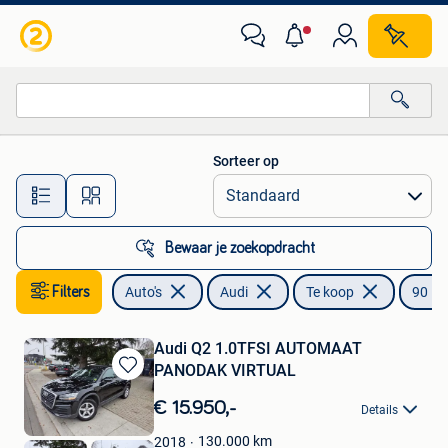
Audi
Sorteer op
Alle afstanden…
Bewaar je zoekopdracht
Filters
Auto's
Audi
Te koop
90
Audi Q2 1.0TFSI AUTOMAAT
PANODAK VIRTUAL
Bewaren
in
€ 15.950,-
Details
Mijn
Favorieten
130.000
km
2018