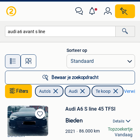
Audi
Sorteer op
Alle afstanden…
Bewaar je zoekopdracht
Filters
Auto's
Audi
Te koop
Verwijder
Audi A6 S line 45 TFSI
Bewaren
Bieden
Details
in
Saher Kowatli
Topzoekertje
Mijn
86.000
km
2021
Vandaag
Berchem
Favorieten