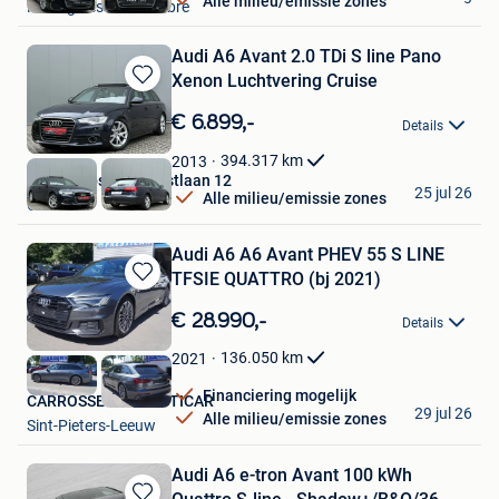
Alle milieu/emissie zones
Montignies-Sur-Sambre
Audi A6 Avant 2.0 TDi S line Pano
Xenon Luchtvering Cruise
Bewaren
in
€ 6.899,-
Details
Mijn
Favorieten
394.317
km
2013
Autos Zebs Toekomstlaan 12
25 jul 26
Alle milieu/emissie zones
Genk
Audi A6 A6 Avant PHEV 55 S LINE
TFSIE QUATTRO (bj 2021)
Bewaren
in
€ 28.990,-
Details
Mijn
Favorieten
136.050
km
2021
Financiering mogelijk
CARROSSERIE PRESTICAR
29 jul 26
Alle milieu/emissie zones
Sint-Pieters-Leeuw
Audi A6 e-tron Avant 100 kWh