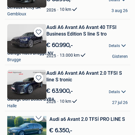
Mijn
Delvaux Percy SA
Favorieten
10
km
2026
3 aug 26
Gembloux
Audi A6 Avant A6 Avant 40 TFSI
Business Edition S line S tro
Bewaren
in
€ 60.990,-
Details
Mijn
Garage Raes Brugge NV
Favorieten
13.000
km
2025
Gisteren
Brugge
Audi A6 Avant A6 Avant 2.0 TFSI S
line S tronic
Bewaren
in
€ 63.900,-
Details
Mijn
Garage Don Bosco BVBA
Favorieten
10
km
2026
27 jul 26
Halle
Audi a6 Avant 2.0 TFSİ PRO LINE S
Bewaren
in
€ 6.350,-
Mijn