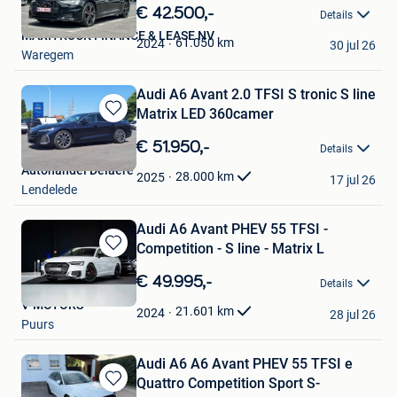
in
€ 42.500,-
Details
Mijn
MAXITRUCK FINANCE & LEASE NV
Favorieten
61.050
km
2024
30 jul 26
Waregem
Audi A6 Avant 2.0 TFSI S tronic S line
Matrix LED 360camer
Bewaren
in
€ 51.950,-
Details
Mijn
Autohandel Delaere
Favorieten
28.000
km
2025
17 jul 26
Lendelede
Audi A6 Avant PHEV 55 TFSI -
Competition - S line - Matrix L
Bewaren
in
€ 49.995,-
Details
Mijn
V-MOTORS
Favorieten
21.601
km
2024
28 jul 26
Puurs
Audi A6 A6 Avant PHEV 55 TFSI e
Quattro Competition Sport S-
Bewaren