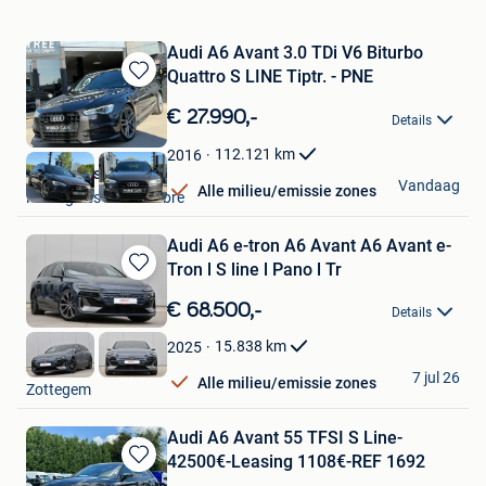
Audi A6 Avant 3.0 TDi V6 Biturbo
Quattro S LINE Tiptr. - PNE
Bewaren
in
€ 27.990,-
Details
Mijn
Favorieten
112.121
km
2016
World Cars SRL
Vandaag
Alle milieu/emissie zones
Montignies-Sur-Sambre
Audi A6 e-tron A6 Avant A6 Avant e-
Tron l S line l Pano l Tr
Bewaren
in
€ 68.500,-
Details
Mijn
Favorieten
15.838
km
2025
GDC Auto
7 jul 26
Alle milieu/emissie zones
Zottegem
Audi A6 Avant 55 TFSI S Line-
42500€-Leasing 1108€-REF 1692
Bewaren