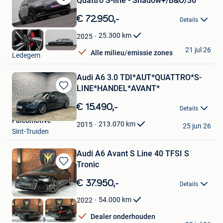
Quattro S-line - Shadow+/B&O/36
Bewaren
in
€ 72.950,-
Details
Mijn
Favorieten
25.300
km
2025
Vamauto
21 jul 26
Alle milieu/emissie zones
Ledegem
Audi A6 3.0 TDI*AUT*QUATTRO*S-
LINE*HANDEL*AVANT*
Bewaren
in
€ 15.490,-
Details
Mijn
Falcomotive
Favorieten
213.070
km
2015
25 jun 26
Sint-Truiden
Audi A6 Avant S Line 40 TFSI S
Tronic
Bewaren
in
€ 37.950,-
Details
Mijn
Favorieten
54.000
km
2022
Dealer onderhouden
JM Motors