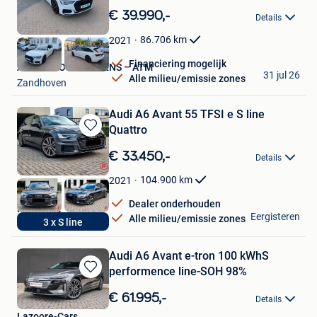
in
€ 39.990,-
Details
Mijn
Favorieten
86.706
km
2021
Financiering mogelijk
AUTO'S TOM MERTENS – ATM
31 jul 26
Alle milieu/emissie zones
Zandhoven
Audi A6 Avant 55 TFSI e S line
Quattro
Bewaren
in
€ 33.450,-
Details
Mijn
Favorieten
104.900
km
2021
Dealer onderhouden
RoadCare
Eergisteren
Alle milieu/emissie zones
3 x S line
Kasterlee
Audi A6 Avant e-tron 100 kWhS
performence line-SOH 98%
Bewaren
in
€ 61.995,-
Details
Mijn
Lazoore-Cars