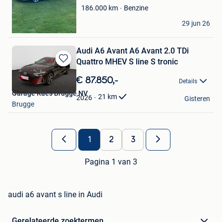
Favorieten
Benzine
186.000
km
KAYA.B
29 jun 26
Heusden
Audi A6 Avant A6 Avant 2.0 TDi
Quattro MHEV S line S tronic
Bewaren
in
€ 87.850,-
Details
Mijn
Garage Raes Brugge NV
Favorieten
21
km
2026
Gisteren
Brugge
1
2
3
Pagina 1 van 3
audi a6 avant s line in Audi
Gerelateerde zoektermen