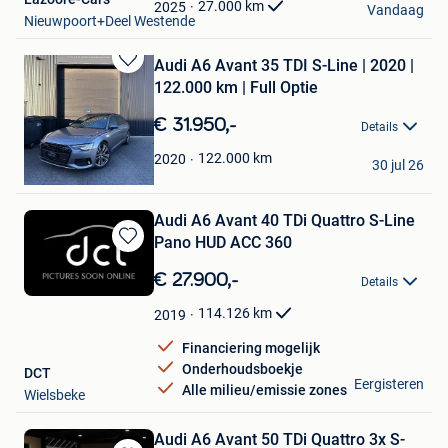
Favorieten
27.000
km
2025
Vandaag
Nieuwpoort+Deel Westende
Audi A6 Avant 35 TDI S-Line | 2020 |
Bewaren
122.000 km | Full Optie
in
Mijn
€ 31.950,-
Details
Favorieten
Car Center Pelt
122.000
km
2020
30 jul 26
Overpelt
Audi A6 Avant 40 TDi Quattro S-Line
Pano HUD ACC 360
Bewaren
in
€ 27.900,-
Details
Mijn
Favorieten
114.126
km
2019
Financiering mogelijk
Onderhoudsboekje
DCT
Eergisteren
Alle milieu/emissie zones
Wielsbeke
Audi A6 Avant 50 TDi Quattro 3x S-