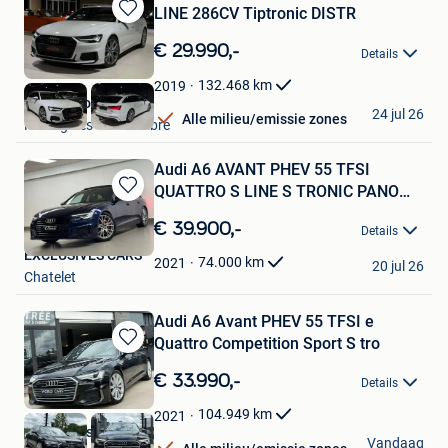
LINE 286CV Tiptronic DISTR
Bewaren
in
€ 29.990,-
Details
Mijn
Favorieten
132.468
km
2019
Look Motors
24 jul 26
Alle milieu/emissie zones
Montignies-Sur-Sambre
Audi A6 AVANT PHEV 55 TFSI
QUATTRO S LINE S TRONIC PANO
Bewaren
CAME
in
€ 39.900,-
Details
Mijn
EXCLUSIVES CARS
Favorieten
74.000
km
2021
20 jul 26
Chatelet
Audi A6 Avant PHEV 55 TFSI e
Quattro Competition Sport S tro
Bewaren
in
€ 33.990,-
Details
Mijn
Favorieten
104.949
km
2021
World Cars SRL
Vandaag