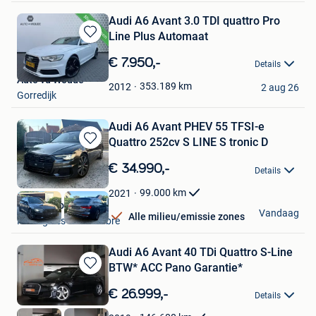
Audi A6 Avant 3.0 TDI quattro Pro
Line Plus Automaat
Bewaren
in
€ 7.950,-
Details
Mijn
Auto vd Woude
Favorieten
353.189
km
2012
2 aug 26
Gorredijk
Audi A6 Avant PHEV 55 TFSI-e
Quattro 252cv S LINE S tronic D
Bewaren
in
€ 34.990,-
Details
Mijn
Favorieten
99.000
km
2021
Look Motors
Vandaag
Alle milieu/emissie zones
Montignies-Sur-Sambre
Audi A6 Avant 40 TDi Quattro S-Line
BTW* ACC Pano Garantie*
Bewaren
in
€ 26.999,-
Details
Mijn
Favorieten