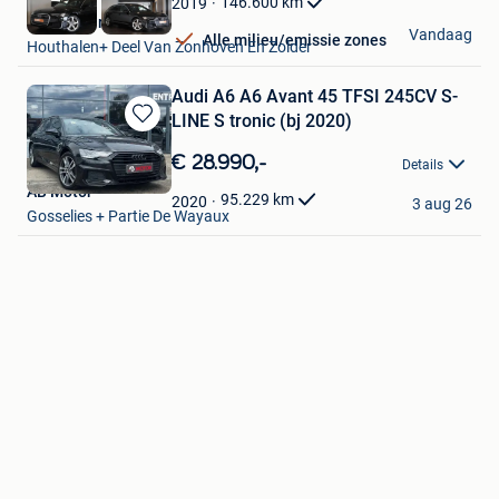
146.600
km
2019
Kubika Cars
Vandaag
Alle milieu/emissie zones
Houthalen+ Deel Van Zonhoven En Zolder
Audi A6 A6 Avant 45 TFSI 245CV S-
LINE S tronic (bj 2020)
Bewaren
in
€ 28.990,-
Details
Mijn
AB Motor
Favorieten
95.229
km
2020
3 aug 26
Gosselies + Partie De Wayaux