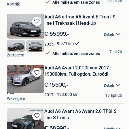
29 jul 26
Alle milieu/emissie zones
Kortrijk
Audi A6 e-tron A6 Avant E-Tron l S-
line l Trekhaak l Head-Up
Bewaren
in
€ 65.999,-
Details
Mijn
Favorieten
9.971
km
2025
GDC Auto
7 jul 26
Alle milieu/emissie zones
Zottegem
Audi A6 Avant 2.0TDI van 2017
193000km. Full option. Euro6d!
Bewaren
in
€ 15.500,-
Details
Mijn
Raz
Favorieten
193.000
km
2017
18 apr 26
Wevelgem
Audi A6 Avant A6 Avant 2.0 TFSI S
line S tronic
Bewaren
in
€ 68.990,-
Details