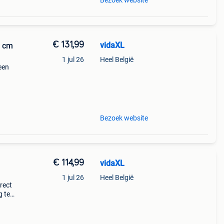
Bezoek website
€ 131,99
vidaXL
9 cm
1 jul 26
Heel België
een
n
 en
Bezoek website
€ 114,99
vidaXL
1 jul 26
Heel België
rect
g te
f
erven