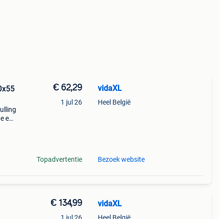
€ 62,29
vidaXL
0x55
1 jul 26
Heel België
lling
te en
iaal:
rech
Topadvertentie
Bezoek website
€ 134,99
vidaXL
1 jul 26
Heel België