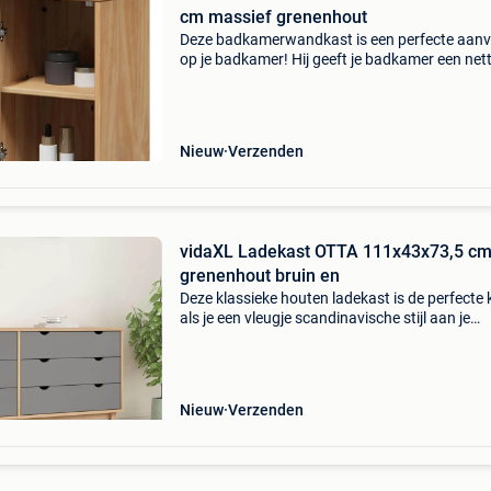
cm massief grenenhout
Deze badkamerwandkast is een perfecte aanvu
op je badkamer! Hij geeft je badkamer een net
markante uitstraling! Robuust en stabiel mater
massief grenenhout is sterk en duurzaam. De 
Nieuw
Verzenden
vidaXL Ladekast OTTA 111x43x73,5 c
grenenhout bruin en
Deze klassieke houten ladekast is de perfecte
als je een vleugje scandinavische stijl aan je
interieur wilt toevoegen. Massief grenenhout:
massief grenenhout is een prachtig, natuurlijk
materiaa
Nieuw
Verzenden