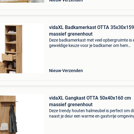
Nieuw
Verzenden
vidaXL Badkamerkast OTTA 35x30x15
massief grenenhout
Deze badkamerkast met veel opbergruimte is 
geweldige keuze voor je badkamer om hem
opgeruimd en geordend te houden. Robuust e
stabiel materiaal: massief grenenhout is sterk
duurzaam. De rechte
Nieuw
Verzenden
vidaXL Gangkast OTTA 50x40x160 cm
massief grenenhout
Deze trendy houten halmeubel is perfect om di
naast je deur een warme en gastvrije omgevin
creëren. Robuust en stabiel materiaal: massie
grenenhout is sterk en duurzaam. De rechte n
en o