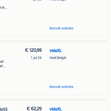
e in
t en
 en
Bezoek website
€ 120,99
vidaXL
1 jul 26
Heel België
hal
l:
ij aan
Bezoek website
€ 62,29
vidaXL
0x55