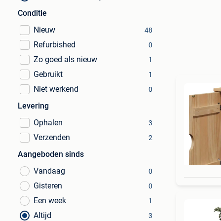
Conditie
Nieuw
48
Refurbished
0
Zo goed als nieuw
1
Gebruikt
1
Niet werkend
0
Levering
Ophalen
3
Verzenden
2
Aangeboden sinds
Vandaag
0
Gisteren
0
Een week
1
Altijd
3