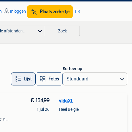
n
Inloggen
FR
Plaats zoekertje
lle afstanden…
Zoek
Sorteer op
Lijst
Foto’s
€ 134,99
vidaXL
1 jul 26
Heel België
e in
t en
 en