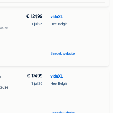
€ 124,99
vidaXL
1 jul 26
Heel België
 keuze
Bezoek website
€ 174,99
vidaXL
m
1 jul 26
Heel België
 keuze