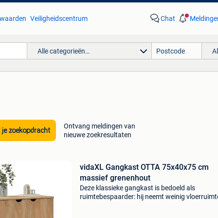
waarden
Veiligheidscentrum
Chat
Meldinge
Alle categorieën…
A
Ontvang meldingen van
 je zoekopdracht
nieuwe zoekresultaten
vidaXL Gangkast OTTA 75x40x75 cm
massief grenenhout
Deze klassieke gangkast is bedoeld als
ruimtebespaarder: hij neemt weinig vloerruimt
beslag, maar biedt veel opbergruimte. Robuus
stabiel materiaal: massief grenenhout is sterk