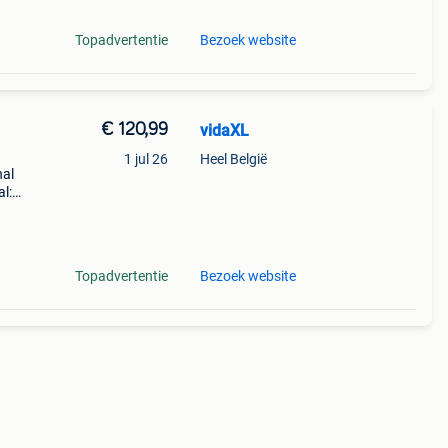
Topadvertentie
Bezoek website
€ 120,99
vidaXL
1 jul 26
Heel België
hal
l:
ij aan
Topadvertentie
Bezoek website