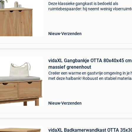
Deze klassieke gangkast is bedoeld als
ruimtebespaarder: hij neemt weinig vloerruimt
beslag, maar biedt veel opbergruimte. Robuus
stabiel materiaal: massief grenenhout is sterk
duurzaam. De
Nieuw
Verzenden
vidaXL Gangbankje OTTA 80x40x45 cm
massief grenenhout
Creëer een warme en gastvrije omgeving in je 
met deze halbank! Robuust en stabiel materiaa
massief grenenhout is sterk en duurzaam. De
rechte nerven en opvallende noesten dragen b
de rusti
Nieuw
Verzenden
vidaXL Badkamerwandkast OTTA 35x3