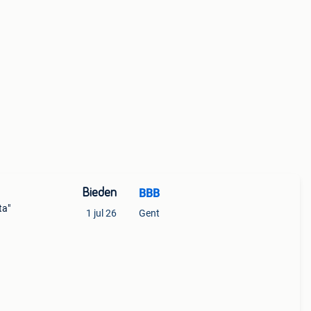
Bieden
BBB
ta"
1 jul 26
Gent
p