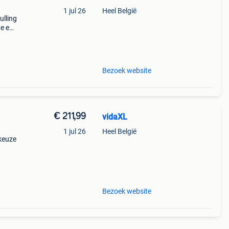
1 jul 26
Heel België
lling
te en
iaal:
rech
Bezoek website
€ 211,99
vidaXL
m
1 jul 26
Heel België
 keuze
Bezoek website