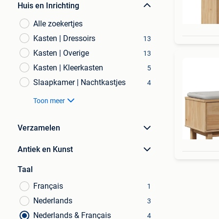
Huis en Inrichting
Alle zoekertjes
Kasten | Dressoirs
13
Kasten | Overige
13
Kasten | Kleerkasten
5
Slaapkamer | Nachtkastjes
4
Toon meer
Verzamelen
Antiek en Kunst
Taal
Français
1
Nederlands
3
Nederlands & Français
4