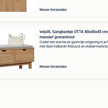
duurzaam. De
Nieuw
Verzenden
vidaXL Gangbankje OTTA 80x40x45 cm
massief grenenhout
Creëer een warme en gastvrije omgeving in je 
met deze halbank! Robuust en stabiel materiaa
massief grenenhout is sterk en duurzaam. De
rechte nerven en opvallende noesten dragen b
de rusti
Nieuw
Verzenden