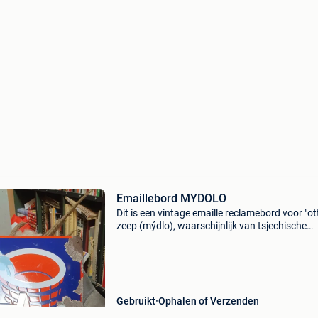
Emaillebord MYDOLO
Dit is een vintage emaille reclamebord voor "ot
zeep (mýdlo), waarschijnlijk van tsjechische
oorsprong. Het bord vertoont aanzienlijke
roestvorming en beschadigingen, wat duidt o
blootst
Gebruikt
Ophalen of Verzenden