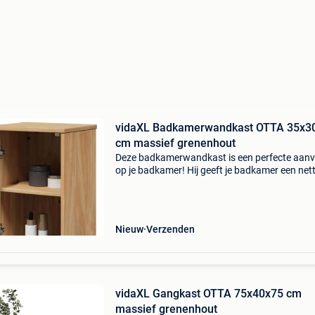
vidaXL Badkamerwandkast OTTA 35x3
cm massief grenenhout
Deze badkamerwandkast is een perfecte aanvu
op je badkamer! Hij geeft je badkamer een net
markante uitstraling! Robuust en stabiel mater
massief grenenhout is sterk en duurzaam. De 
Nieuw
Verzenden
vidaXL Gangkast OTTA 75x40x75 cm
massief grenenhout