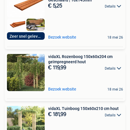
Geschaafd | 16x145mm
€ 5,25
Details
Zeer snel geleverd
Bezoek website
18 mei 26
vidaXL Rozenboog 150x60x204 cm
geïmpregneerd hout
€ 119,99
Details
Bezoek website
18 mei 26
vidaXL Tuinboog 150x60x210 cm hout
€ 181,99
Details