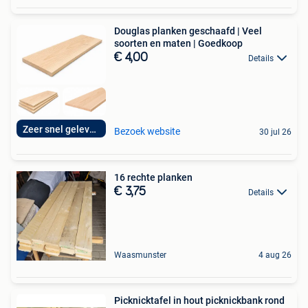
Douglas planken geschaafd | Veel
soorten en maten | Goedkoop
€ 4,00
Details
Zeer snel geleverd
Bezoek website
30 jul 26
16 rechte planken
€ 3,75
Details
Waasmunster
4 aug 26
Picknicktafel in hout picknickbank rond