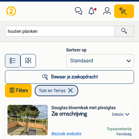
Tuin en Terras
Sorteer op
Alle afstanden…
Bewaar je zoekopdracht
Filters
Tuin en Terras
Douglas bloembak met plexiglas
Zie omschrijving
Details
Topadvertentie
Bezoek website
Vandaag