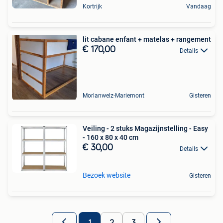
Kortrijk
Vandaag
lit cabane enfant + matelas + rangement
€ 170,00
Details
Morlanwelz-Mariemont
Gisteren
Veiling - 2 stuks Magazijnstelling - Easy
- 160 x 80 x 40 cm
€ 30,00
Details
Bezoek website
Gisteren
1
2
3