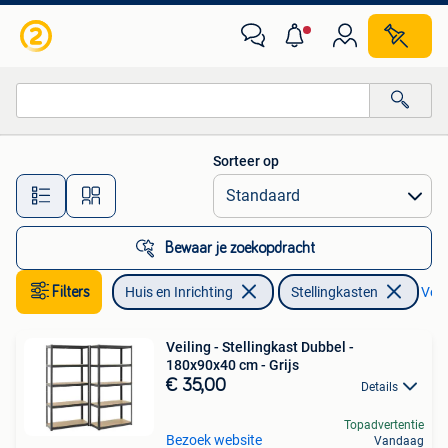
Kasten | Stellingkasten
Sorteer op
Alle afstanden…
Bewaar je zoekopdracht
Filters
Huis en Inrichting
Stellingkasten
Verw
Veiling - Stellingkast Dubbel -
180x90x40 cm - Grijs
€ 35,00
Details
Topadvertentie
Bezoek website
Vandaag