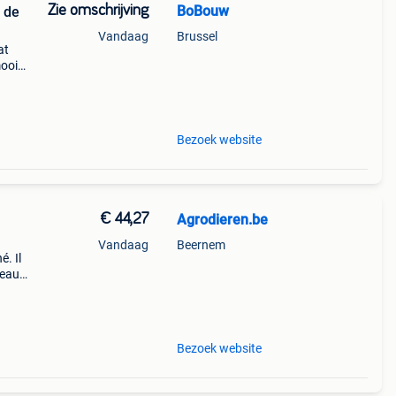
Zie omschrijving
BoBouw
 de
Vandaag
Brussel
at
mooie
 weer
enen
Bezoek website
€ 44,27
Agrodieren.be
Vandaag
Beernem
é. Il
reaux,
u est
Bezoek website