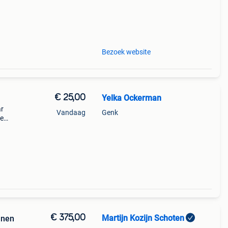
ace de
)
Bezoek website
€ 25,00
Yelka Ockerman
ar
Vandaag
Genk
te
€ 375,00
Martijn Kozijn Schoten
nnen