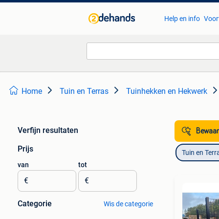
Help en info
Voor
Home
Tuin en Terras
Tuinhekken en Hekwerk
Verfijn resultaten
Bewaar
Prijs
Tuin en Terr
van
tot
€
€
Categorie
Wis de categorie