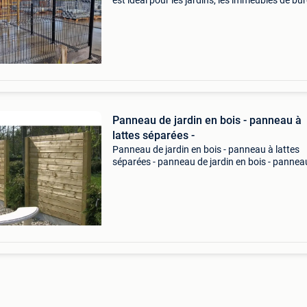
est idéal pour les jardins, les immeubles de bu
les zones industrielles et les parcs. Ce pannea
fabriqué à partir de fil galvanisé et re
Panneau de jardin en bois - panneau à
lattes séparées -
Panneau de jardin en bois - panneau à lattes
séparées - panneau de jardin en bois - pannea
lattes séparées - lattes de finition supérieures
languette ni rainure - 180 cm x 35 mm x 130 
colle