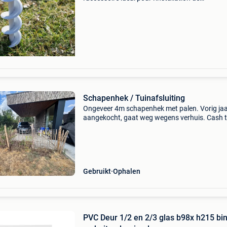
clôtures|préperçage simple pour la mise en pl
vos piquets collection : oui (différents endroits
Schapenhek / Tuinafsluiting
Ongeveer 4m schapenhek met palen. Vorig ja
aangekocht, gaat weg wegens verhuis. Cash 
betalen bij afhaling.
Gebruikt
Ophalen
PVC Deur 1/2 en 2/3 glas b98x h215 bi