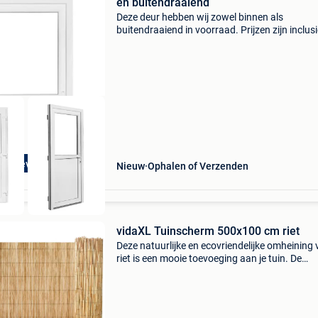
en buitendraaiend
Deze deur hebben wij zowel binnen als
buitendraaiend in voorraad. Prijzen zijn inclusi
21% btw deur 1/2 glas basic plus specificaties
deur: 1/2 glas afmeting b98 x h215 cm profiel:
mm (stomp) ha
rect leverbaar!
Nieuw
Ophalen of Verzenden
vidaXL Tuinscherm 500x100 cm riet
Deze natuurlijke en ecovriendelijke omheining
riet is een mooie toevoeging aan je tuin. De
veelzijdige rieten omheining kan worden gebru
voor het creëren van een beschutte tuin, als
decoratie,