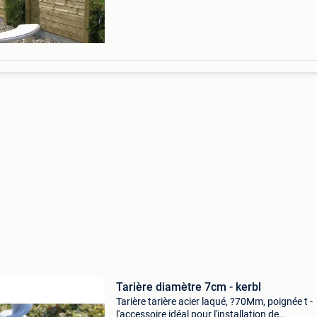
languette ni rainure - 180 cm x 35 mm x 130 
colle
Tarière diamètre 7cm - kerbl
Tarière tarière acier laqué, ?70Mm, poignée t -
l'accessoire idéal pour l'installation de