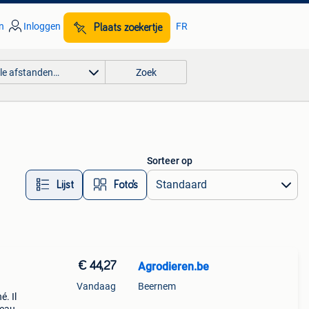
n
Inloggen
FR
Plaats zoekertje
lle afstanden…
Zoek
Sorteer op
Lijst
Foto’s
€ 44,27
Agrodieren.be
Vandaag
Beernem
é. Il