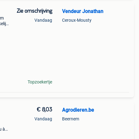
Zie omschrijving
Vendeur Jonathan
um
Vandaag
Ceroux-Mousty
elijk
e
Topzoekertje
€ 8,03
Agrodieren.be
Vandaag
Beernem
u à
 sans