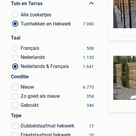
Tuin en Terras
Alle zoekertjes
Tuinhekken en Hekwerk
7.990
Taal
Français
508
Nederlands
1.133
Nederlands & Français
1.641
Conditie
Nieuw
6.775
Zo goed als nieuw
354
Gebruikt
346
Type
Dubbelstaafmat hekwerk
17
Enkelstaafmat hekwerk
20