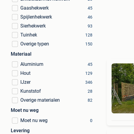
Gaashekwerk
45
Spijlenhekwerk
46
Sierhekwerk
93
Tuinhek
128
Overige typen
150
Materiaal
Aluminium
45
Hout
129
IJzer
346
Kunststof
28
Overige materialen
82
Moet nu weg
Moet nu weg
0
Levering