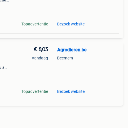
reaux,
u est
Topadvertentie
Bezoek website
€ 8,03
Agrodieren.be
Vandaag
Beernem
u à
 sans
mm
Topadvertentie
Bezoek website