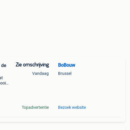
Zie omschrijving
BoBouw
 de
Vandaag
Brussel
at
mooie
 weer
enen
Topadvertentie
Bezoek website