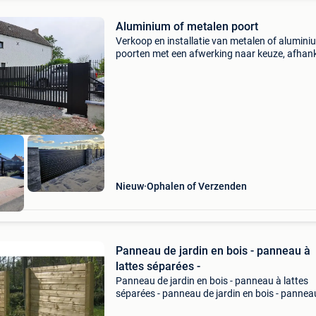
Aluminium of metalen poort
Verkoop en installatie van metalen of alumini
poorten met een afwerking naar keuze, afhank
van het model. Zelfdragende poort, dubbele
vleugelpoort of gemotoriseerde of handmatig
schuifpoort, a
Nieuw
Ophalen of Verzenden
Panneau de jardin en bois - panneau à
lattes séparées -
Panneau de jardin en bois - panneau à lattes
séparées - panneau de jardin en bois - pannea
lattes séparées - lattes de finition supérieures