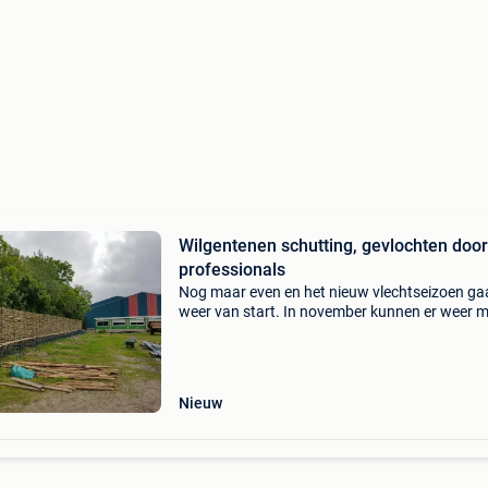
Wilgentenen schutting, gevlochten door
professionals
Nog maar even en het nieuw vlechtseizoen ga
weer van start. In november kunnen er weer 
verse wilgentenen geoogst worden. Wij zijn er
helemaal klaar voor om een prachtige wilgent
schut
Nieuw