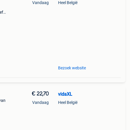
Vandaag
Heel België
ef
:
 70
Bezoek website
€ 22,70
vidaXL
 van
Vandaag
Heel België
ikt