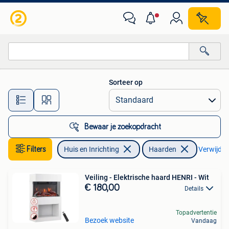
Haarden
Sorteer op
Alle afstanden…
Bewaar je zoekopdracht
Filters
Huis en Inrichting
Haarden
Verwijder 
Veiling - Elektrische haard HENRI - Wit
€ 180,00
Details
Topadvertentie
Bezoek website
Vandaag