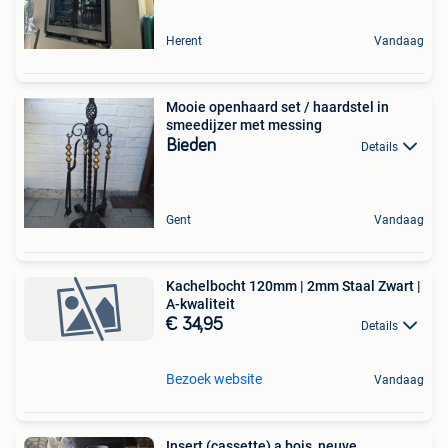
Herent
Vandaag
Mooie openhaard set / haardstel in
smeedijzer met messing
Bieden
Details
Gent
Vandaag
Kachelbocht 120mm | 2mm Staal Zwart |
A-kwaliteit
€ 34,95
Details
Bezoek website
Vandaag
Insert (cassette) a bois, neuve.