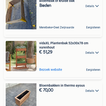
Bloembak of kruide bak
Bieden
Details
Merelbeke+Deel Zwijnaarde
Eergisteren
vidaXL Plantenbak 52x30x78 cm
vurenhout
€ 51,29
Details
Bezoek website
Eergisteren
Bloembakken in thermo ayous
€ 70,00
Details