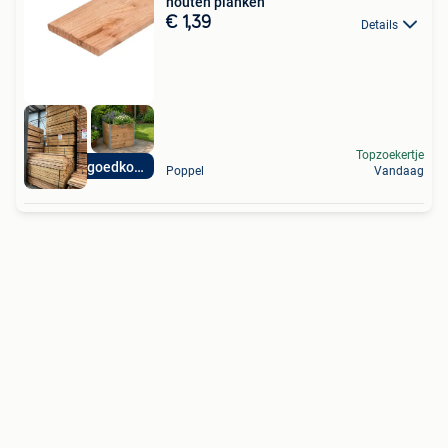
houten planken
€ 1,39
Details
Topzoekertje
Groot in goedkoop
Poppel
Vandaag