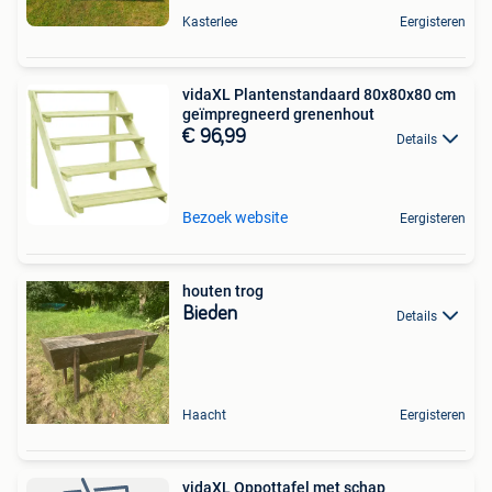
Kasterlee
Eergisteren
vidaXL Plantenstandaard 80x80x80 cm
geïmpregneerd grenenhout
€ 96,99
Details
Bezoek website
Eergisteren
houten trog
Bieden
Details
Haacht
Eergisteren
vidaXL Oppottafel met schap