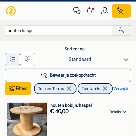
Tuintafels
Sorteer op
Alle afstanden…
Bewaar je zoekopdracht
Filters
Tuin en Terras
Tuintafels
Verwijder fil
houten bobijn/haspel
€ 40,00
Details