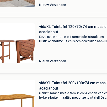
Nieuw
Verzenden
vidaXL Tuintafel 120x70x74 cm massie
acaciahout
Deze ovale houten eetkamertafel straalt een
rustieke charme uit en is een geweldige aanvul
op je buitenruimte. De eettafel is gemaakt van
hoogwaardig massief acaciahout, een tropisc
hardhout dat
Nieuw
Verzenden
vidaXL Tuintafel 200x100x74 cm massi
acaciahout
Geniet samen met je familie en vrienden van e
lekkere buitenmaaltijd met onze tuintafel! De
houten tafel geeft een vleugje rustieke charm
je patio, tuin of terras. De tuintafel is gemaakt