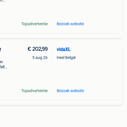
en
ijks
t
Topadvertentie
Bezoek website
€ 202,99
vidaXL
f
5 aug 26
Heel België
en
el!
rme
maak
Topadvertentie
Bezoek website