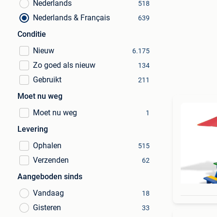
Nederlands
518
Nederlands & Français
639
Conditie
Nieuw
6.175
Zo goed als nieuw
134
Gebruikt
211
Moet nu weg
Moet nu weg
1
Levering
Ophalen
515
Verzenden
62
Aangeboden sinds
Vandaag
18
Gisteren
33