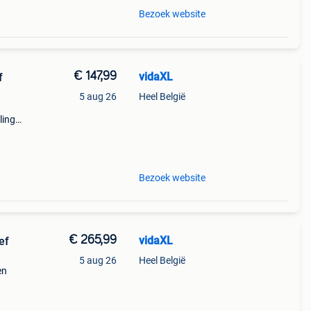
Bezoek website
€ 147,99
vidaXL
f
5 aug 26
Heel België
ling
h
Bezoek website
€ 265,99
vidaXL
ef
5 aug 26
Heel België
en
e aan
 van