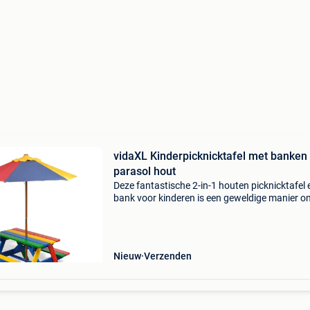
vidaXL Kinderpicknicktafel met banken
parasol hout
Deze fantastische 2-in-1 houten picknicktafel e
bank voor kinderen is een geweldige manier o
kleintjes te laten spelen of een koel drankje te 
drinken met hun vrienden op de stevige en kle
Nieuw
Verzenden