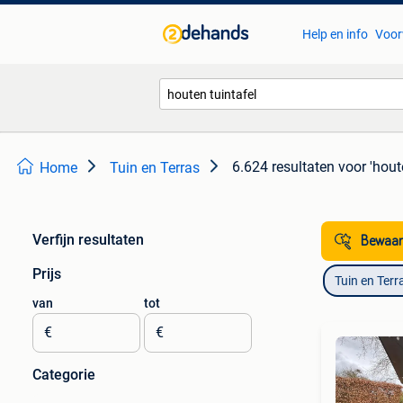
Help en info
Voor
6.624 resultaten
voor 'hout
Home
Tuin en Terras
Verfijn resultaten
Bewaar
Prijs
Tuin en Terr
van
tot
€
€
Categorie