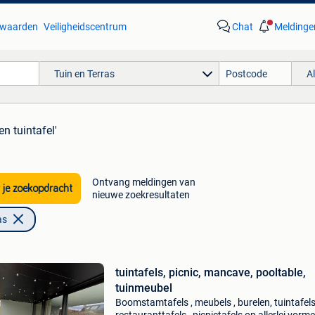
waarden
Veiligheidscentrum
Chat
Meldinge
Tuin en Terras
A
en tuintafel'
Ontvang meldingen van
 je zoekopdracht
nieuwe zoekresultaten
as
tuintafels, picnic, mancave, pooltable,
tuinmeubel
Boomstamtafels , meubels , burelen, tuintafels