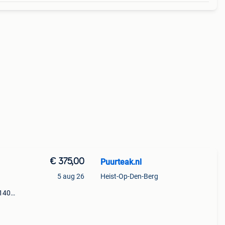
€ 375,00
Puurteak.nl
5 aug 26
Heist-Op-Den-Berg
 140
kke
d