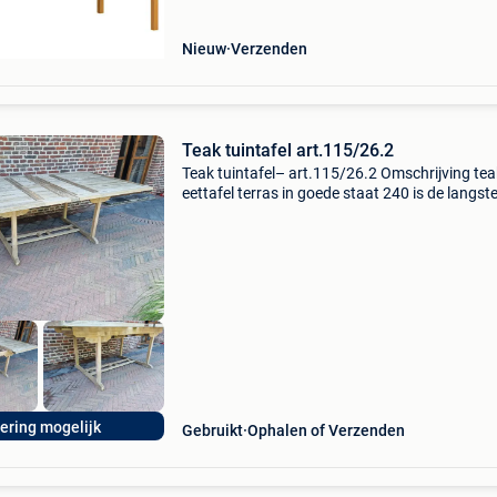
m
Nieuw
Verzenden
Teak tuintafel art.115/26.2
Teak tuintafel– art.115/26.2 Omschrijving tea
eettafel terras in goede staat 240 is de langst
maat kan 40 cm verkleint worden afmetingen
uiterste maten: - breedte: 240 cm - diepte: 120
prijs &eur
vering mogelijk
Gebruikt
Ophalen of Verzenden