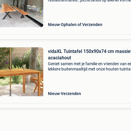
restauranttafels , picnictafels op allerlei vorm
showroom open 9u30 tot 18u. = 1000M2 dagel
ook zaterdag en zondag. Dinsdag zijn we dich
maar be
Nieuw
Ophalen of Verzenden
vidaXL Tuintafel 150x90x74 cm massie
acaciahout
Geniet samen met je familie en vrienden van e
lekkere buitenmaaltijd met onze houten tuintaf
De houten tafel geeft een vleugje rustieke cha
aan je patio, tuin of terras. De tuintafel is ge
Nieuw
Verzenden