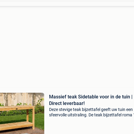
Massief teak Sidetable voor in de tuin |
Direct leverbaar!
Deze stevige teak bijzettafel geeft uw tuin een
sfeervolle uitstraling. De teak bijzettafel roma
is stabiel, praktische in zijn hoogte en het stra
design met opbergruimte maakt het tot een tij