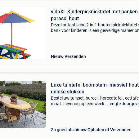
vidaXL Kinderpicknicktafel met banken
parasol hout
Deze fantastische 2-in-1 houten picknicktafel e
bank voor kinderen is een geweldige manier o
kleintjes te laten spelen of een koel drankje te 
drinken met hun vrienden op de stevige en kle
Nieuw
Verzenden
Luxe tuintafel boomstam- massief hout
unieke stukken
Bestel uw tuinset, bureel , horecatafel , eettafe
maat. Levering op één week . Lengte doorgeve
onmiddellijk offerte. Showroom open 9u30 to
dagelijks ook zaterdag en zondag. Dinsdag zi
Zo goed als nieuw
Ophalen of Verzenden