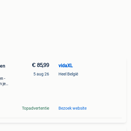
€ 85,99
vidaXL
 en
5 aug 26
Heel België
n -
m je
laten
u
Topadvertentie
Bezoek website