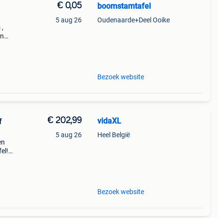
€ 0,05
boomstamtafel
5 aug 26
Oudenaarde+Deel Ooike
 ,
en
ijks
t
Bezoek website
€ 202,99
vidaXL
f
5 aug 26
Heel België
en
el!
rme
maak
Bezoek website