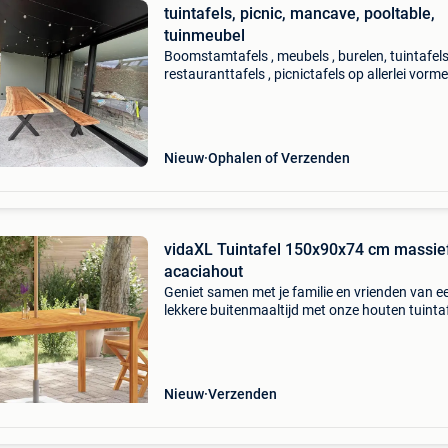
tuintafels, picnic, mancave, pooltable,
tuinmeubel
Boomstamtafels , meubels , burelen, tuintafels
restauranttafels , picnictafels op allerlei vorm
showroom open 9u30 tot 18u. = 1000M2 dagel
ook zaterdag en zondag. Dinsdag zijn we dich
maar be
Nieuw
Ophalen of Verzenden
vidaXL Tuintafel 150x90x74 cm massie
acaciahout
Geniet samen met je familie en vrienden van e
lekkere buitenmaaltijd met onze houten tuintaf
De houten tafel geeft een vleugje rustieke cha
aan je patio, tuin of terras. De tuintafel is ge
Nieuw
Verzenden