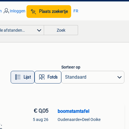
n
Inloggen
FR
Plaats zoekertje
lle afstanden…
Zoek
Sorteer op
Lijst
Foto’s
€ 0,05
boomstamtafel
5 aug 26
Oudenaarde+Deel Ooike
 ,