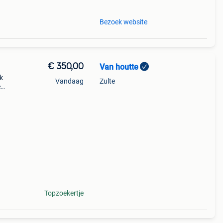
Bezoek website
€ 350,00
Van houtte
k
Vandaag
Zulte
e
 cm
Topzoekertje