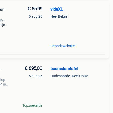
€ 85,99
vidaXL
 en
5 aug 26
Heel België
n -
m je
laten
u
Bezoek website
€ 895,00
boomstamtafel
-
5 aug 26
Oudenaarde+Deel Ooike
l op
n is
t 18u
jn w
Topzoekertje