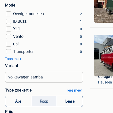
Model
Overige modellen
2
stef
ID.Buzz
Borgloon
1
XL1
0
Vento
0
up!
0
Transporter
0
Toon meer
Variant
Garage 
Heusden
Type zoekertje
lees meer
Alle
Koop
Lease
Prijs