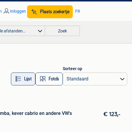
n
Inloggen
FR
Plaats zoekertje
lle afstanden…
Zoek
Sorteer op
Lijst
Foto’s
mba, kever cabrio en andere VW's
€ 123,-