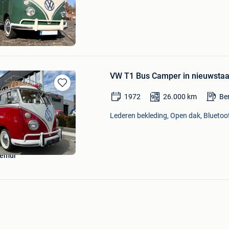
Mijn
Favorieten
VW T1 Bus Camper in nieuwstaat
Bewaren
1972
26.000
km
Be
in
Mijn
Lederen bekleding, Open dak, Bluetoo
Favorieten
Temur