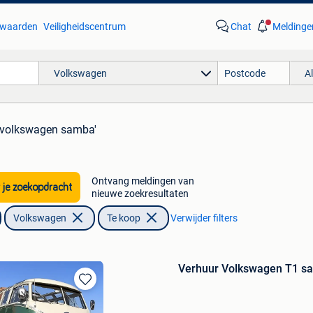
waarden
Veiligheidscentrum
Chat
Meldinge
Volkswagen
A
'volkswagen samba'
Ontvang meldingen van
 je zoekopdracht
nieuwe zoekresultaten
Volkswagen
Te koop
Verwijder filters
Verhuur Volkswagen T1 sa
Bewaren
in