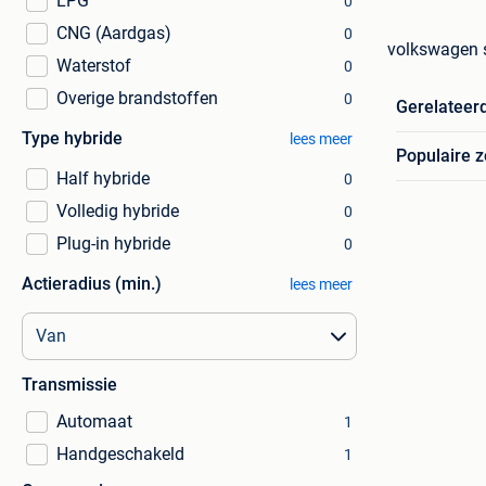
LPG
0
CNG (Aardgas)
0
volkswagen 
Waterstof
0
Overige brandstoffen
0
Gerelateer
Type hybride
lees meer
Populaire 
Half hybride
0
Volledig hybride
0
Plug-in hybride
0
Actieradius (min.)
lees meer
Transmissie
Automaat
1
Handgeschakeld
1