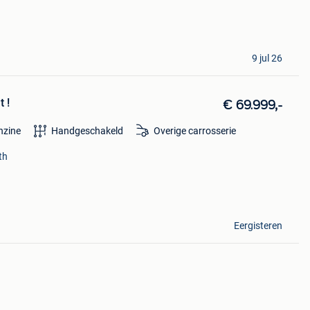
9 jul 26
 !
€ 69.999,-
nzine
Handgeschakeld
Overige carrosserie
th
Eergisteren