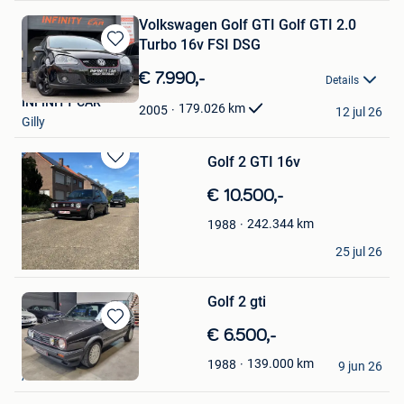
Volkswagen Golf GTI Golf GTI 2.0
Turbo 16v FSI DSG
Bewaren
in
€ 7.990,-
Details
Mijn
INFINITY CAR
Favorieten
179.026
km
2005
12 jul 26
Gilly
Golf 2 GTI 16v
Bewaren
in
€ 10.500,-
Mijn
Favorieten
242.344
km
1988
Jonas Lauwers
25 jul 26
Turnhout
Golf 2 gti
Bewaren
€ 6.500,-
in
Jeffrey
139.000
km
1988
Mijn
9 jun 26
Alken
Favorieten