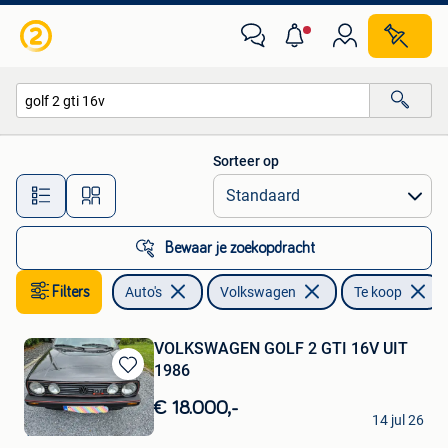
Volkswagen
Sorteer op
Alle afstanden…
Bewaar je zoekopdracht
Filters
Auto's
Volkswagen
Te koop
VOLKSWAGEN GOLF 2 GTI 16V UIT
1986
Bewaren
in
€ 18.000,-
JPV
Mijn
14 jul 26
Verviers
Favorieten