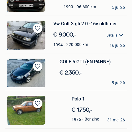
in
David
Mijn
96.600
km
1990
5 jul 26
Gent
Favorieten
Vw Golf 3 gti 2.0 -16v oldtimer
Bewaren
€ 9.000,-
Details
in
Tech.bruno
Mijn
220.000
km
1994
16 jul 26
Dilbeek
Favorieten
GOLF 5 GTI (EN PANNE)
Bewaren
€ 2.350,-
in
VAG-motorsport
Mijn
9 jul 26
Namur
Favorieten
Polo 1
Bewaren
€ 1.750,-
in
HKM Solutions
Benzine
1976
Mijn
31 mei 26
Vliermaal
Favorieten