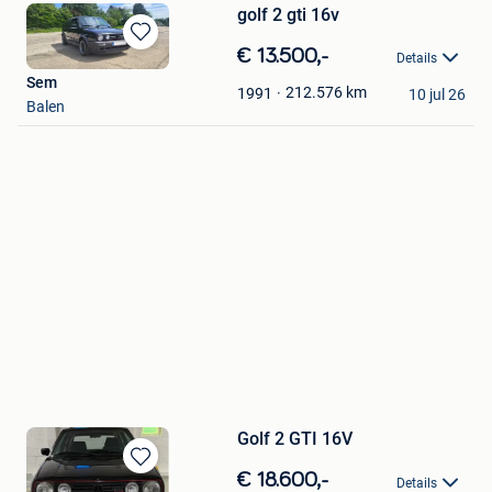
golf 2 gti 16v
Bewaren
€ 13.500,-
Details
in
Sem
Mijn
212.576
km
1991
10 jul 26
Balen
Favorieten
Golf 2 GTI 16V
Bewaren
€ 18.600,-
Details