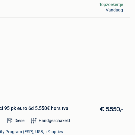
Topzoekertje
Vandaag
i 95 pk euro 6d 5.550€ hors tva
€ 5.550,-
Diesel
Handgeschakeld
lity Program (ESP), USB, + 9 opties