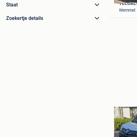
VOLUME
Staat
Wemmel
Zoekertje details