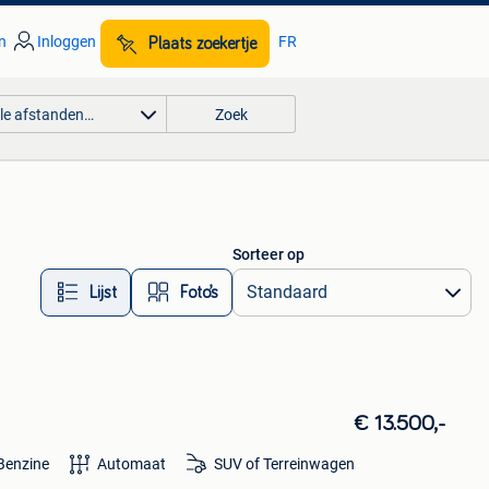
n
Inloggen
FR
Plaats zoekertje
lle afstanden…
Zoek
Sorteer op
Lijst
Foto’s
€ 13.500,-
Benzine
Automaat
SUV of Terreinwagen