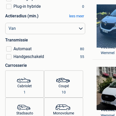
Plug-in hybride
0
Actieradius (min.)
lees meer
Transmissie
VOLUME
Automaat
80
Wemmel
Handgeschakeld
55
Carrosserie
Cabriolet
Coupé
1
10
VOLUME
Stadsauto
Monovolume
Wemmel