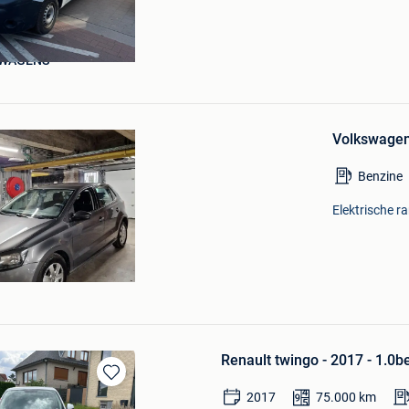
Bewaren
in
Mijn
WAGENS
Favorieten
Volkswagen
Benzine
Elektrische r
Renault twingo - 2017 - 1.0b
Bewaren
2017
75.000
km
in