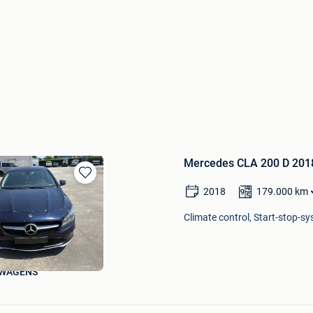
Mercedes CLA 200 D 2018
Bewaren
2018
179.000
km
in
Mijn
Climate control, Start-stop-s
Favorieten
WAGENS
Bewaren