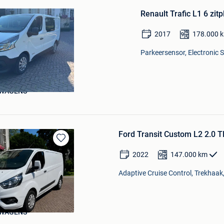
in
Renault Trafic L1 6 zit
Mijn
Favorieten
2017
178.000
Parkeersensor, Electronic S
WAGENS
Ford Transit Custom L2 2.0 
Bewaren
2022
147.000
km
in
Mijn
Adaptive Cruise Control, Trekhaak,
Favorieten
WAGENS