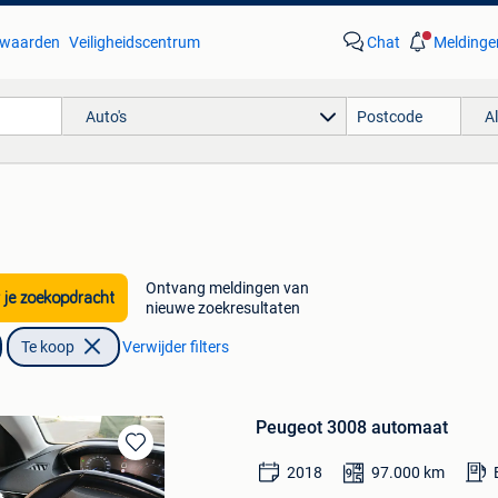
waarden
Veiligheidscentrum
Chat
Meldinge
Auto's
A
Ontvang meldingen van
 je zoekopdracht
nieuwe zoekresultaten
Te koop
Verwijder filters
Peugeot 3008 automaat
Bewaren
2018
97.000
km
in