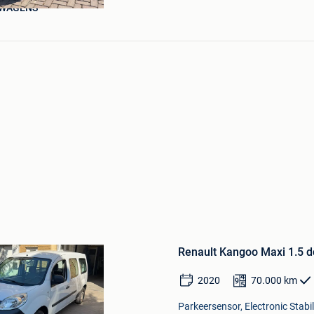
WAGENS
Bewaren
in
Renault Kangoo Maxi 1.5 dc
Mijn
Favorieten
2020
70.000
km
Parkeersensor, Electronic Stabi