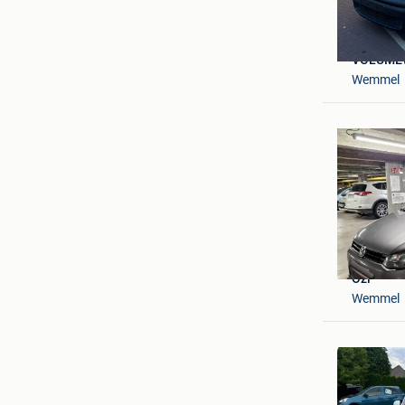
VOLUME
Wemmel
Ozi
Wemmel