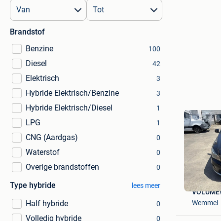
Brandstof
Benzine
100
Diesel
42
Elektrisch
3
Hybride Elektrisch/Benzine
3
Hybride Elektrisch/Diesel
1
LPG
1
CNG (Aardgas)
0
Waterstof
0
Overige brandstoffen
0
Type hybride
lees meer
VOLUME
Wemmel
Half hybride
0
Volledig hybride
0