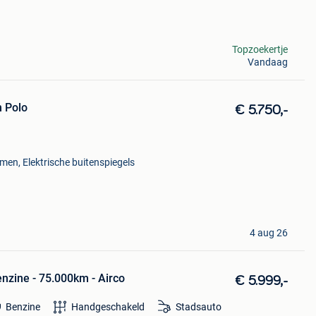
Topzoekertje
Vandaag
 Polo
€ 5.750,-
amen, Elektrische buitenspiegels
4 aug 26
enzine - 75.000km - Airco
€ 5.999,-
Benzine
Handgeschakeld
Stadsauto