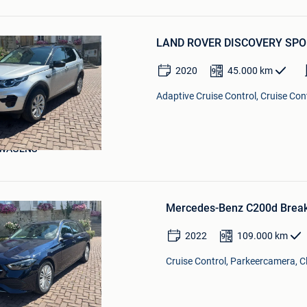
Bewaren
in
LAND ROVER DISCOVERY SPORT
Mijn
Favorieten
2020
45.000
km
Adaptive Cruise Control, Cruise Con
WAGENS
Bewaren
in
Mercedes-Benz C200d Break 
Mijn
Favorieten
2022
109.000
km
Cruise Control, Parkeercamera, Cl