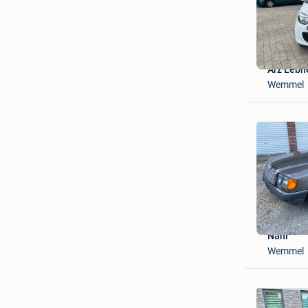
Arz Lebn
Wemmel
Nani
Wemmel