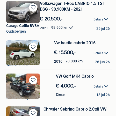
Volkswagen T-Roc CABRIO 1.5 TSI
DSG - 98.900KM - 2021
Bewaren
in
€ 20.500,-
Details
Mijn
Garage Gofflo BVBA
Favorieten
98.900
km
2021
25 jul 26
Oudsbergen
Vw beetle cabrio 2016
Bewaren
€ 15.500,-
Details
in
Jan
Mijn
70.000
km
2016
26 jun 26
Waasmunster
Favorieten
VW Golf MK4 Cabrio
Bewaren
€ 4.000,-
Details
in
Burcin Saglam
Mijn
Diesel
13 jul 26
Geraardsbergen
Favorieten
Chrysler Sebring Cabrio 2.0tdi VW