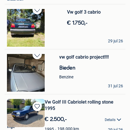
Vw golf 3 cabrio
Bewaren
in
€ 1.750,-
Mijn
Favorieten
D
29 jul 26
Heist-Op-Den-Berg
vw golf cabrio project!!!!
Bewaren
in
Bieden
Mijn
Favorieten
Benzine
Van Berghen
31 jul 26
Heers
Vw Golf III Cabriolet rolling stone
1995
Bewaren
in
€ 2.500,-
Details
Mijn
Inge
Favorieten
198.000
km
1995
29 jul 26