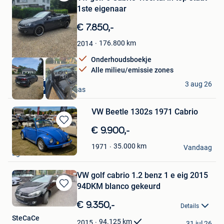
Bewaren
1ste eigenaar
in
Mijn
€ 7.850,-
Favorieten
176.800
km
2014
Onderhoudsboekje
Alle milieu/emissie zones
D&F CARS
3 aug 26
In Top Staat
Mechelen-Aan-De-Maas
VW Beetle 1302s 1971 Cabrio
Bewaren
€ 9.900,-
in
André Julien
35.000
km
1971
Mijn
Vandaag
Eghezee
Favorieten
VW golf cabrio 1.2 benz 1 e eig 2015
94DKM blanco gekeurd
Bewaren
in
€ 9.350,-
Details
Mijn
SteCaCe
Favorieten
94.125
km
2015
31 jul 26