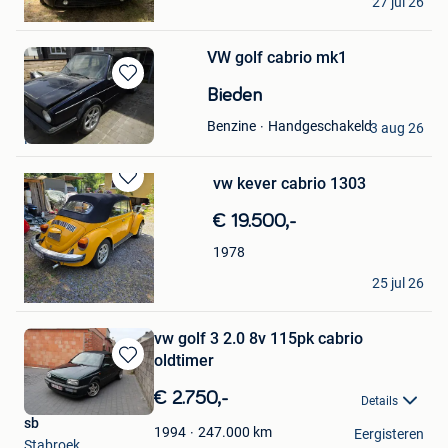
27 jul 26
Bonheiden
VW golf cabrio mk1
Bewaren
Bieden
in
Casperdr
Handgeschakeld
Benzine
Mijn
3 aug 26
Hulshout
Favorieten
vw kever cabrio 1303
Bewaren
in
€ 19.500,-
Mijn
Favorieten
1978
Danny Briers
25 jul 26
Kuringen
vw golf 3 2.0 8v 115pk cabrio
oldtimer
Bewaren
in
€ 2.750,-
Details
Mijn
sb
Favorieten
247.000
km
1994
Eergisteren
Stabroek