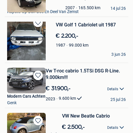
in
K.M
Mijn
165.500
km
2007
14 jul 26
Kapelle-Op-Den-Bos En Deel Van Zemst
Favorieten
VW Golf 1 Cabriolet uit 1987
Bewaren
in
€ 2.200,-
Mijn
Favorieten
99.000
km
1987
gueret
3 jun 26
Mons
Vw T-roc cabrio 1.5TSi DSG R-Line.
9.000km!!!
Bewaren
in
€ 31.900,-
Details
Mijn
Modern Cars Achten
Favorieten
9.600
km
2023
25 jul 26
Genk
VW New Beatle Cabrio
Bewaren
€ 2.500,-
Details
in