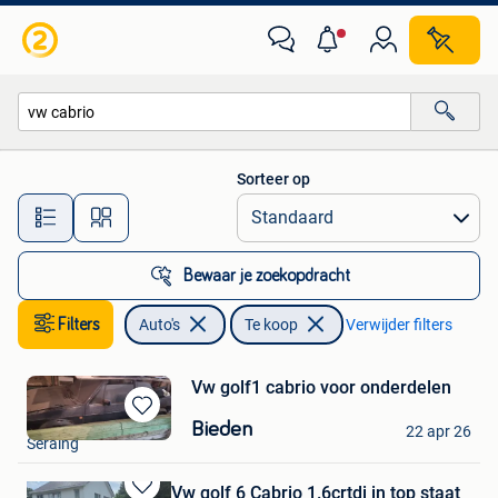
Auto's
Sorteer op
Alle afstanden…
Bewaar je zoekopdracht
Filters
Auto's
Te koop
Verwijder filters
Vw golf1 cabrio voor onderdelen
John
Bewaren
Bieden
22 apr 26
Seraing
in
Mijn
Favorieten
Vw golf 6 Cabrio 1.6crtdi in top staat