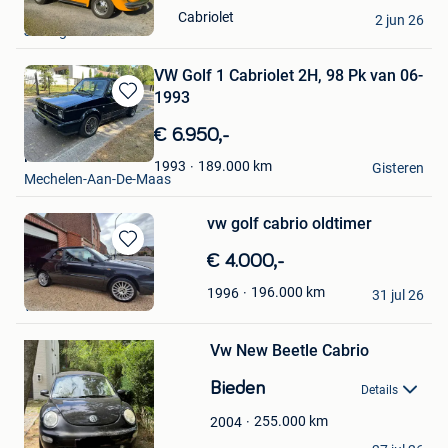
in
alain b
Cabriolet
Mijn
2 jun 26
Jodoigne
Favorieten
VW Golf 1 Cabriolet 2H, 98 Pk van 06-
1993
Bewaren
in
€ 6.950,-
Mijn
Frans
Favorieten
189.000
km
1993
Gisteren
Mechelen-Aan-De-Maas
vw golf cabrio oldtimer
Bewaren
€ 4.000,-
in
Baert Michael
196.000
km
1996
Mijn
31 jul 26
Wielsbeke
Favorieten
Bewaren
Vw New Beetle Cabrio
in
Mijn
Bieden
Favorieten
Details
255.000
km
2004
J.Wyns