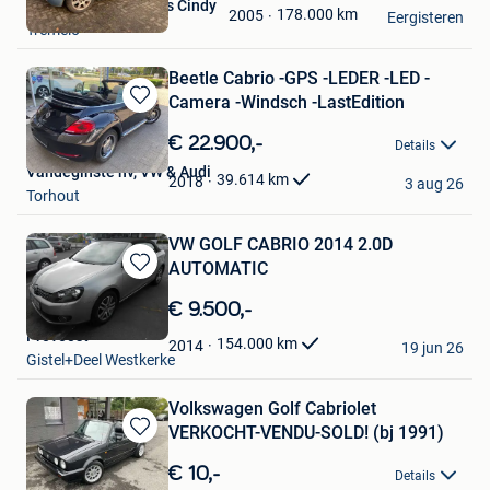
Cuyvers Patrik - Joris Cindy
Mijn
178.000
km
2005
Eergisteren
Tremelo
Favorieten
Beetle Cabrio -GPS -LEDER -LED -
Camera -Windsch -LastEdition
Bewaren
in
€ 22.900,-
Details
Mijn
Vandeginste nv, VW & Audi
Favorieten
39.614
km
2018
3 aug 26
Torhout
VW GOLF CABRIO 2014 2.0D
AUTOMATIC
Bewaren
in
€ 9.500,-
Mijn
Provoost
Favorieten
154.000
km
2014
19 jun 26
Gistel+Deel Westkerke
Volkswagen Golf Cabriolet
VERKOCHT-VENDU-SOLD! (bj 1991)
Bewaren
in
€ 10,-
Details
Mijn