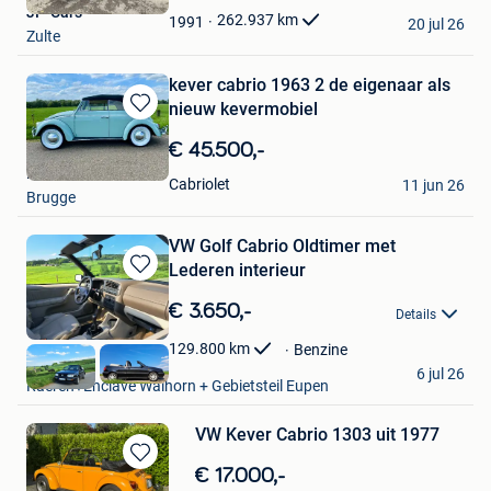
JP-Cars
Favorieten
262.937
km
1991
20 jul 26
Zulte
kever cabrio 1963 2 de eigenaar als
nieuw kevermobiel
Bewaren
in
€ 45.500,-
Mijn
Kevermobiel
Favorieten
Cabriolet
11 jun 26
Brugge
VW Golf Cabrio Oldtimer met
Lederen interieur
Bewaren
in
€ 3.650,-
Details
Mijn
Favorieten
129.800
km
Benzine
Stephan
6 jul 26
Raeren+Enclave Walhorn + Gebietsteil Eupen
VW Kever Cabrio 1303 uit 1977
Bewaren
€ 17.000,-