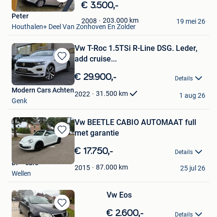
Bewaren
€ 3.500,-
in
Peter
203.000
km
2008
Mijn
19 mei 26
Houthalen+ Deel Van Zonhoven En Zolder
Favorieten
Vw T-Roc 1.5TSi R-Line DSG. Leder,
add cruise...
Bewaren
in
€ 29.900,-
Details
Mijn
Modern Cars Achten
Favorieten
31.500
km
2022
1 aug 26
Genk
Vw BEETLE CABIO AUTOMAAT full
met garantie
Bewaren
in
€ 17.750,-
Details
Mijn
DF - cars
Favorieten
87.000
km
2015
25 jul 26
Wellen
Vw Eos
Bewaren
€ 2.600,-
Details