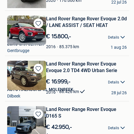
170.000
km
2020
22 jul 26
Gent
Land Rover Range Rover Evoque 2.0d
/ LANE ASSIST / SEAT HEAT
Bewaren
in
€ 15.800,-
Details
Mijn
EURO CAR CENTER
Favorieten
85.375
km
2016
1 aug 26
Gentbrugge
Land Rover Range Rover Evoque
Evoque 2.0 TD4 4WD Urban Serie
Bewaren
in
€ 16.999,-
Details
Mijn
AUTO HALAOUI SPRL MOLENBEEK
Favorieten
86.426
km
2016
28 jul 26
Dilbeek
Land Rover Range Rover Evoque
D165 S
Bewaren
in
€ 42.950,-
Details
Mijn