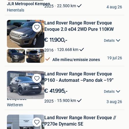
JLR Metropool Kempen
Favorieten
22.500
km
2025
4 aug 26
Herentals
Land Rover Range Rover Evoque
Evoque 2.0 eD4 2WD Pure 110KW
Bewaren
in
€ 11.900,-
Details
Mijn
Favorieten
120.668
km
2016
Garage Peter Melis
19 jul 26
Alle milieu/emissie zones
Westerlo
Land Rover Range Rover Evoque
P160 - Automaat –Pano dak –19”
Bewaren
in
€ 41.995,-
Details
Mijn
Belkytrade
Favorieten
15.900
km
2025
3 aug 26
Wetteren
Land Rover Range Rover Evoque //
P270e Dynamic SE
Bewaren