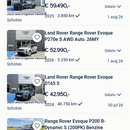
in
€ 59.490,-
Details
Mijn
JLR Metropool Noord
Favorieten
3.850
km
2025
1 aug 26
Schoten
Land Rover Range Rover Evoque
P270e S AWD Auto. 26MY
Bewaren
in
€ 52.990,-
Details
Mijn
JLR Metropool Noord
Favorieten
5.250
km
2026
1 aug 26
Schoten
Land Rover Range Rover Evoque
D165 S
Bewaren
in
€ 42.950,-
Details
Mijn
JLR Metropool Noord
Favorieten
46.750
km
2024
30 jul 26
Schoten
Range Rover Evoque P200 R-
Dynamic S (200PK) Benzine