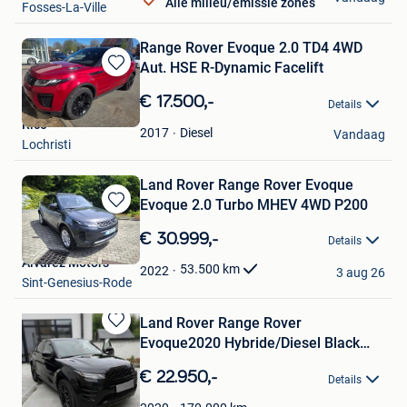
Alle milieu/emissie zones
Fosses-La-Ville
Range Rover Evoque 2.0 TD4 4WD
Aut. HSE R-Dynamic Facelift
Bewaren
in
€ 17.500,-
Details
Mijn
Rico
Favorieten
Diesel
2017
Vandaag
Lochristi
Land Rover Range Rover Evoque
Evoque 2.0 Turbo MHEV 4WD P200
Bewaren
in
€ 30.999,-
Details
Mijn
Alvarez Motors
Favorieten
53.500
km
2022
3 aug 26
Sint-Genesius-Rode
Land Rover Range Rover
Bewaren
Evoque2020 Hybride/Diesel Black
in
Pack/
Mijn
€ 22.950,-
Details
Favorieten
Tommy Gryson