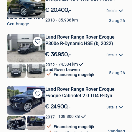
Bewaren
in
€ 20.400,-
Details
Mijn
EURO CAR CENTER
Favorieten
85.936
km
2018
3 aug 26
Gentbrugge
Land Rover Range Rover Evoque
P300e R-Dynamic HSE (bj 2022)
Bewaren
in
€ 36.950,-
Details
Mijn
Favorieten
74.534
km
2022
Van Mossel Jaguar Land Rover Leuven
5 aug 26
Financiering mogelijk
Herent
Land Rover Range Rover Evoque
Evoque Cabriolet 2.0 TD4 R-Dyn
Bewaren
in
€ 24.900,-
Details
Mijn
Favorieten
108.800
km
2017
Financiering mogelijk
My Style Car
Vandaag