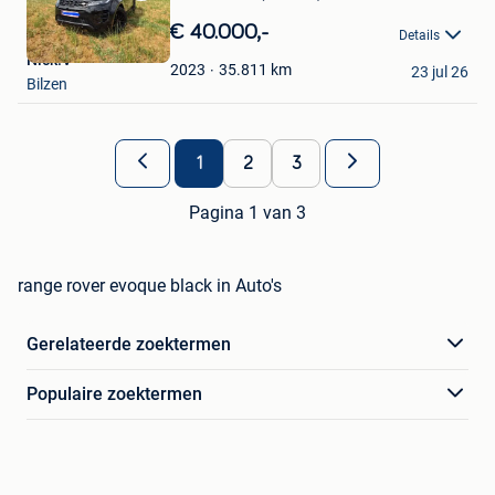
Bewaren
in
€ 40.000,-
Details
Mijn
Nick.V
Favorieten
35.811
km
2023
23 jul 26
Bilzen
1
2
3
Pagina 1 van 3
range rover evoque black in Auto's
Gerelateerde zoektermen
Populaire zoektermen