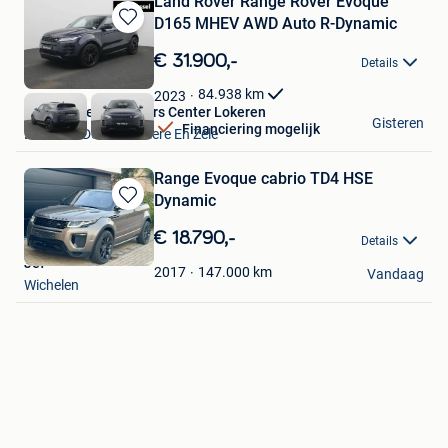
Land Rover Range Rover Evoque
D165 MHEV AWD Auto R-Dynamic
Bewaren
in
€ 31.900,-
Details
Mijn
Favorieten
84.938
km
2023
Van Mossel Used Cars Center Lokeren
Gisteren
Financiering mogelijk
Lokeren+Deel Overmere En Zele
Range Evoque cabrio TD4 HSE
Dynamic
Bewaren
in
€ 18.790,-
Details
Mijn
Jef
Favorieten
147.000
km
2017
Vandaag
Wichelen