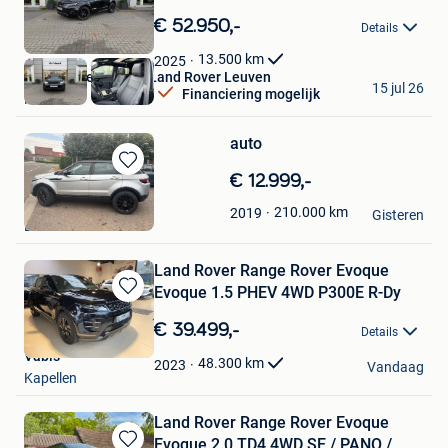
Bewaren
in
€ 52.950,-
Details
Mijn
Favorieten
13.500
km
2025
Van Mossel Jaguar Land Rover Leuven
15 jul 26
Financiering mogelijk
Herent
auto
Bewaren
€ 12.999,-
in
moerenhout
210.000
km
2019
Mijn
Gisteren
Binkom
Favorieten
Land Rover Range Rover Evoque
Evoque 1.5 PHEV 4WD P300E R-Dy
Bewaren
in
€ 39.499,-
Details
Mijn
Vabis
Favorieten
48.300
km
2023
Vandaag
Kapellen
Land Rover Range Rover Evoque
Evoque 2.0 TD4 4WD SE / PANO /