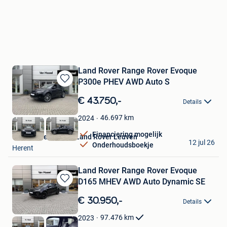
Land Rover Range Rover Evoque
P300e PHEV AWD Auto S
Bewaren
in
€ 43.750,-
Details
Mijn
Favorieten
46.697
km
2024
Financiering mogelijk
Van Mossel Jaguar Land Rover Leuven
12 jul 26
Onderhoudsboekje
Herent
Land Rover Range Rover Evoque
D165 MHEV AWD Auto Dynamic SE
Bewaren
in
€ 30.950,-
Details
Mijn
Favorieten
97.476
km
2023