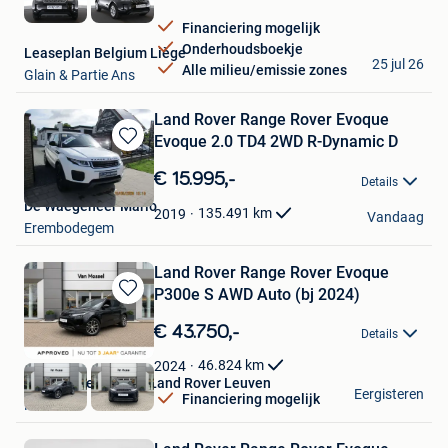
Financiering mogelijk
Onderhoudsboekje
Leaseplan Belgium Liège
25 jul 26
Alle milieu/emissie zones
Glain & Partie Ans
Land Rover Range Rover Evoque
Evoque 2.0 TD4 2WD R-Dynamic D
Bewaren
in
€ 15.995,-
Details
Mijn
De Waegeneer Mario
Favorieten
135.491
km
2019
Vandaag
Erembodegem
Land Rover Range Rover Evoque
P300e S AWD Auto (bj 2024)
Bewaren
in
€ 43.750,-
Details
Mijn
Favorieten
46.824
km
2024
Van Mossel Jaguar Land Rover Leuven
Eergisteren
Financiering mogelijk
Herent