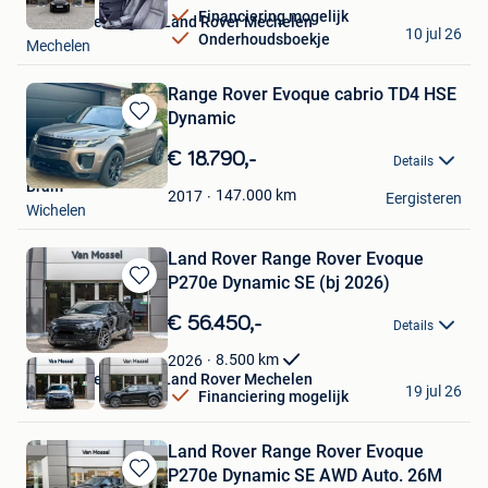
Financiering mogelijk
Van Mossel Jaguar Land Rover Mechelen
10 jul 26
Onderhoudsboekje
Mechelen
Range Rover Evoque cabrio TD4 HSE
Dynamic
Bewaren
in
€ 18.790,-
Details
Mijn
Bram
Favorieten
147.000
km
2017
Eergisteren
Wichelen
Land Rover Range Rover Evoque
P270e Dynamic SE (bj 2026)
Bewaren
in
€ 56.450,-
Details
Mijn
Favorieten
8.500
km
2026
Van Mossel Jaguar Land Rover Mechelen
19 jul 26
Financiering mogelijk
Mechelen
Land Rover Range Rover Evoque
P270e Dynamic SE AWD Auto. 26M