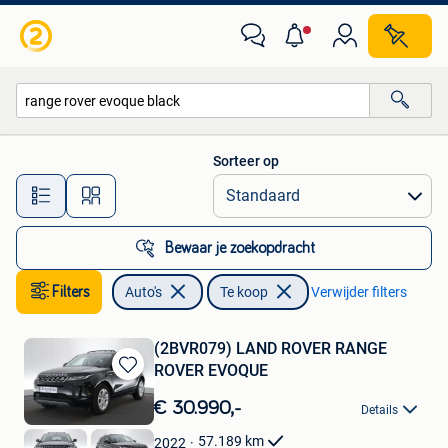
Auto's
Sorteer op
Alle afstanden…
Bewaar je zoekopdracht
Filters
Auto's
Te koop
Verwijder filters
(2BVR079) LAND ROVER RANGE
ROVER EVOQUE
Bewaren
in
€ 30.990,-
Details
Mijn
Favorieten
57.189
km
2022