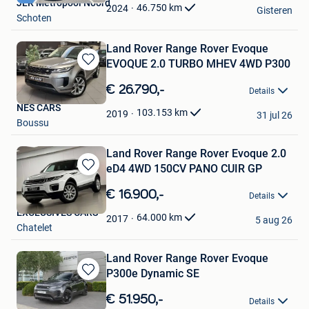
JLR Metropool Noord
Favorieten
46.750
km
2024
Gisteren
Schoten
Land Rover Range Rover Evoque
EVOQUE 2.0 TURBO MHEV 4WD P300
Bewaren
in
€ 26.790,-
Details
Mijn
NES CARS
Favorieten
103.153
km
2019
31 jul 26
Boussu
Land Rover Range Rover Evoque 2.0
eD4 4WD 150CV PANO CUIR GP
Bewaren
in
€ 16.900,-
Details
Mijn
EXCLUSIVES CARS
Favorieten
64.000
km
2017
5 aug 26
Chatelet
Land Rover Range Rover Evoque
P300e Dynamic SE
Bewaren
in
€ 51.950,-
Details
Mijn