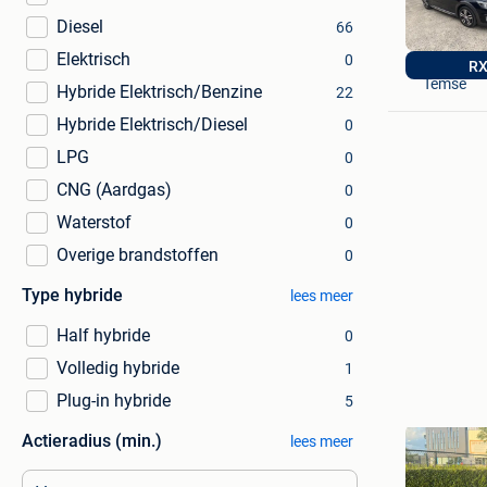
Diesel
66
Elektrisch
autobedr
0
RX
Temse
Hybride Elektrisch/Benzine
22
Hybride Elektrisch/Diesel
0
LPG
0
CNG (Aardgas)
0
Waterstof
0
Overige brandstoffen
0
Type hybride
lees meer
Half hybride
0
Volledig hybride
1
Plug-in hybride
5
Actieradius (min.)
lees meer