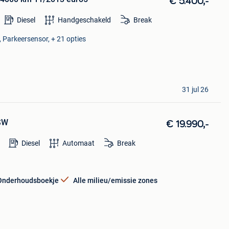
€ 5.400,-
Diesel
Handgeschakeld
Break
, Parkeersensor, + 21 opties
31 jul 26
SW
€ 19.990,-
Diesel
Automaat
Break
Onderhoudsboekje
Alle milieu/emissie zones