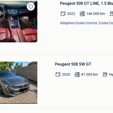
Peugeot 508 GT LINE, 1.5 Bl
Bewaren
2022
146.000
km
in
Mijn
Adaptive Cruise Control, Cruise Co
Favorieten
Bewaren
in
Mijn
Favorieten
Peugeot 508 SW GT
2020
87.000
km
Hy
ster