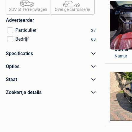
SUV of Terreinwagen
Overige carrosserie
Adverteerder
Particulier
27
Bedrijf
68
Ouvrier
Specificaties
Namur
Opties
Staat
Zoekertje details
Cliff
Waasmun