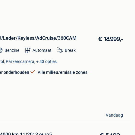
ED/Leder/Keyless/AdCruise/360CAM
€ 18.999,-
Benzine
Automaat
Break
rol, Parkeercamera, + 43 opties
er onderhouden
Alle milieu/emissie zones
Vandaag
24000 km 11/2013 euro5