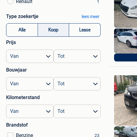
Renault
1
Type zoekertje
lees meer
Alle
Koop
Lease
Prijs
autobedr
Temse
Bouwjaar
Kilometerstand
Brandstof
Benzine
23