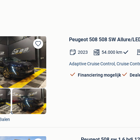
Peugeot 508 508 SW Allure/L
Bewaren
2023
54.000
km
in
Mijn
Adaptive Cruise Control, Cruise Cont
Favorieten
Financiering mogelijk
Deal
DS33-Cars
Balen
Peugeot 508 sw 1.6 hdi 1