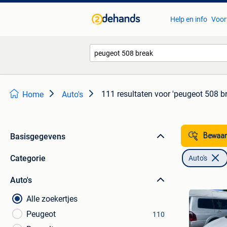
Help en info
Voor
111 resultaten
voor 'peugeot 508 b
Home
Auto's
Basisgegevens
Bewaar
Categorie
Auto's
Auto's
Alle zoekertjes
Peugeot
110