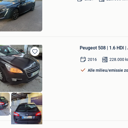
in
Mijn
Favorieten
RS
Peugeot 508 | 1.6 HDI 
Bewaren
2016
228.000
k
in
Mijn
Alle milieu/emissie z
Favorieten
Z-Motors
Hoboken