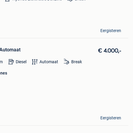
Eergisteren
| Automaat
€ 4.000,-
m
Diesel
Automaat
Break
ones
Eergisteren