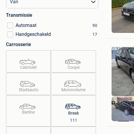
Transmissie
EGO-CA
Automaat
90
Vilvoorde
Handgeschakeld
17
Carrosserie
Cabriolet
Coupé
Stadsauto
Monovolume
Berline
Break
111