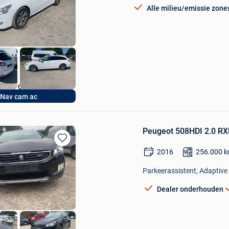
Mijn
Alle milieu/emissie zone
Favorieten
ijf JB CARS
Nav cam ac
Peugeot 508HDI 2.0 R
Bewaren
2016
256.000
k
in
Mijn
Parkeerassistent, Adaptive 
Favorieten
Dealer onderhouden