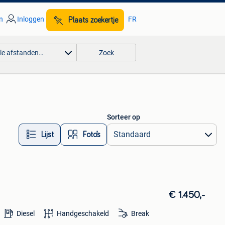
n
Inloggen
FR
Plaats zoekertje
lle afstanden…
Zoek
Sorteer op
Lijst
Foto’s
€ 1.450,-
Diesel
Handgeschakeld
Break