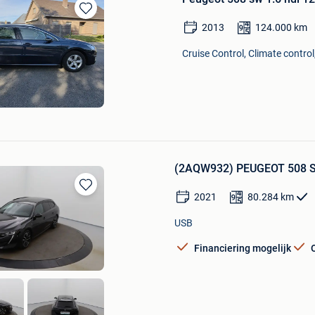
Bewaren
2013
124.000
km
in
Mijn
Cruise Control, Climate control
Favorieten
(2AQW932) PEUGEOT 508 
2021
80.284
km
Bewaren
in
USB
Mijn
Favorieten
Financiering mogelijk