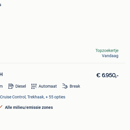
s
Topzoekertje
Vandaag
XH
€ 6.950,-
m
Diesel
Automaat
Break
Cruise Control, Trekhaak, + 55 opties
Alle milieu/emissie zones