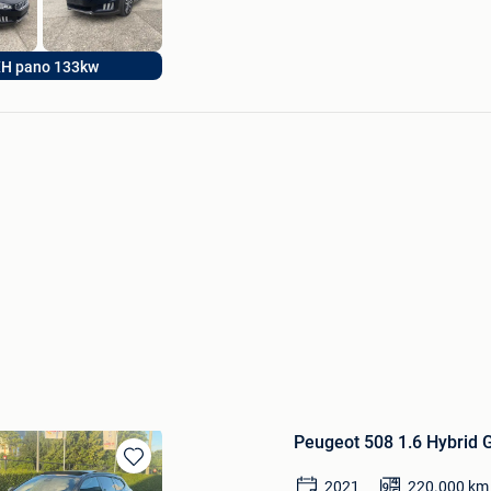
ijf JB CARS
H pano 133kw
Peugeot 508 1.6 Hybrid 
Bewaren
2021
220.000
km