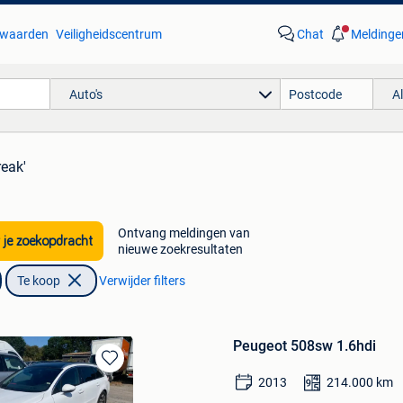
waarden
Veiligheidscentrum
Chat
Meldinge
Auto's
A
reak'
Ontvang meldingen van
 je zoekopdracht
nieuwe zoekresultaten
Te koop
Verwijder filters
Peugeot 508sw 1.6hdi
Bewaren
2013
214.000
km
in