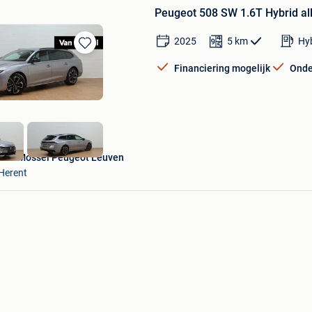
Peugeot 508 SW 1.6T Hybrid al
2025
5
km
Hyb
Bewaren
Financiering mogelijk
Onde
in
Mijn
Favorieten
Van Mossel Peugeot Leuven
Herent