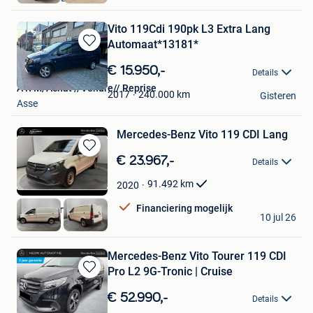
Vito 119Cdi 190pk L3 Extra Lang
Automaat*13181*
Bewaren
in
€ 15.950,-
Details
Mijn
A R M/Achat //Vendre// Reprise
Favorieten
240.000
km
2017
Gisteren
Asse
Mercedes-Benz Vito 119 CDI Lang
Bewaren
€ 23.967,-
Details
in
Mijn
91.492
km
2020
Favorieten
Financiering mogelijk
G. Lambert & Co SA
10 jul 26
Malonne
Mercedes-Benz Vito Tourer 119 CDI
Pro L2 9G-Tronic | Cruise
Bewaren
in
€ 52.990,-
Details
Mijn