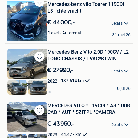
Mercedez-benz vito Tourer 119CDI
Bewaren
L3 lichte vracht
in
Mijn
€ 44.000,-
Details
Favorieten
Dick De Bl.
Automaat
Diesel
31 mei 26
Kemzeke
Mercedes-Benz Vito 2.0D 190CV / L2
LONG CHASSIS / TVAC*BTWIN
Bewaren
in
€ 27.990,-
Details
Mijn
Favorieten
137.614
km
2022
BE MOTORS
10 jul 26
Montignies-Sur-Sambre
MERCEDES VITO * 119CDI * A3 * DUB
CAB * AUT * 5ZITPL *CAMERA
Bewaren
in
€ 43.950,-
Details
Mijn
Favorieten
44.427
km
2023