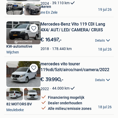
Favorieten
39.110
km
2024
Hedin Automotive Lokeren
19 jul 26
Lokeren+Deel Overmere En Zele
Mercedes-Benz Vito 119 CDI Lang
4X4/ AUT/ LED/ CAMERA/ CRUIS
Bewaren
in
€ 16.497,-
Details
Mijn
KW-automotive
Favorieten
178.440
km
2018
18 jul 26
Wijchen
mercedes vito tourer
119cdi/5zit/airco/navi/camera/2022
Bewaren
in
€ 39.990,-
Details
Mijn
Favorieten
44.000
km
2022
Financiering mogelijk
Dealer onderhouden
82 MOTORS BV
18 jul 26
Alle milieu/emissie zones
Meulebeke