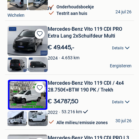
Onderhoudsboekje
Autohandel Jacobs BV
24 jul 26
Testrit aan huis
Wichelen
Mercedes-Benz Vito 119 CDI PRO
Extra Lang 2xSchuifdeur Multi
Bewaren
in
€ 49.445,-
Details
Mijn
Favorieten
4.653
km
2024
busvan
Eergisteren
Raamsdonksveer
Mercedes-Benz Vito 119 CDI / 4x4
28.750€+BTW 190 PK / Trekh
Bewaren
in
€ 34.787,50
Details
Mijn
Favorieten
53.216
km
2022
Vastmans
30 jul 26
Alle milieu/emissie zones
Maaseik
Mercedes-Benz Vito 119 CDI PRO L3