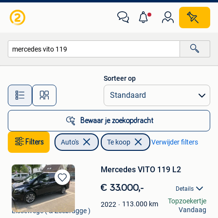
Auto's
Sorteer op
Alle afstanden…
Bewaar je zoekopdracht
Filters
Auto's
Te koop
Verwijder filters
Mercedes VITO 119 L2
Bewaren
€ 33.000,-
Details
in
Jonathan
Topzoekertje
Mijn
113.000
km
2022
Vandaag
Lissewege ( & Zeebrugge )
Favorieten