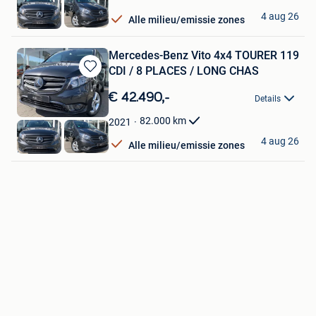
OXO Cars
4 aug 26
Alle milieu/emissie zones
Luttre
Mercedes-Benz Vito 4x4 TOURER 119
CDI / 8 PLACES / LONG CHAS
Bewaren
in
€ 42.490,-
Details
Mijn
Favorieten
82.000
km
2021
OXO Cars
4 aug 26
Alle milieu/emissie zones
Luttre