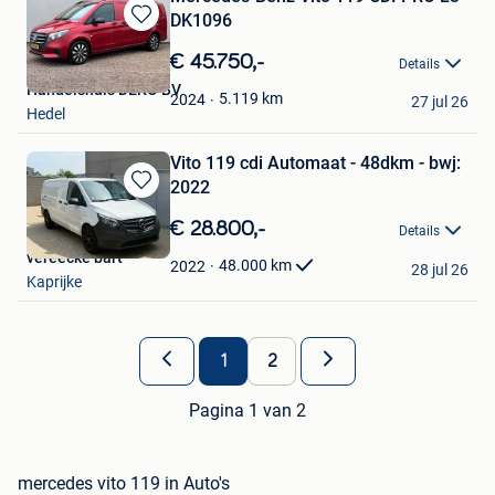
DK1096
Bewaren
in
€ 45.750,-
Details
Mijn
Handelshuis DEKO BV
Favorieten
5.119
km
2024
27 jul 26
Hedel
Vito 119 cdi Automaat - 48dkm - bwj:
2022
Bewaren
in
€ 28.800,-
Details
Mijn
vereecke bart
Favorieten
48.000
km
2022
28 jul 26
Kaprijke
1
2
Pagina 1 van 2
mercedes vito 119 in Auto's