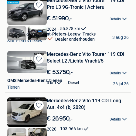
Mercedes-Benz Vito Tourer 119 CDI
Pro L3 9G-Tronic | Achteru
Bewaren
in
€ 51.990,-
Details
Mijn
Favorieten
55.878
km
2024
Hedin Automotive Sint-Pieters-Leeuw |Trucks
3 aug 26
Dealer onderhouden
Sint-Pieters-Leeuw
Mercedes-Benz Vito Tourer 119 CDI
Select L2 /Lichte Vracht/5
Bewaren
in
€ 53.750,-
Details
Mijn
GMS Mercedes-Benz Tienen
Favorieten
3
km
Diesel
26 jul 26
Tienen
Mercedes-Benz Vito 119 CDI Long
Aut. 4x4 (bj 2020)
Bewaren
in
€ 26.950,-
Details
Mijn
Favorieten
103.966
km
2020