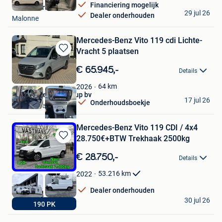
Financiering mogelijk
G. Lambert & Co SA
29 jul 26
Dealer onderhouden
Malonne
Mercedes-Benz Vito 119 cdi Lichte-
Vracht 5 plaatsen
Bewaren
in
€ 65.945,-
Details
Mijn
Favorieten
64
km
2026
Auto’s Vereecke Recup bv
17 jul 26
Onderhoudsboekje
Knesselare
Mercedes-Benz Vito 119 CDI / 4x4
28.750€+BTW Trekhaak 2500kg
Bewaren
in
€ 28.750,-
Details
Mijn
Favorieten
53.216
km
2022
Dealer onderhouden
Vastmans
30 jul 26
190 PK
Maaseik