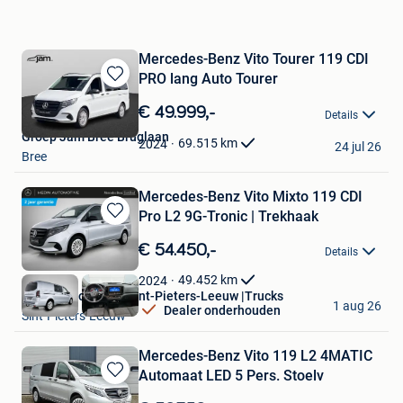
Mercedes-Benz Vito Tourer 119 CDI
PRO lang Auto Tourer
Bewaren
in
€ 49.999,-
Details
Mijn
Groep Jam Bree Bruglaan
Favorieten
69.515
km
2024
24 jul 26
Bree
Mercedes-Benz Vito Mixto 119 CDI
Pro L2 9G-Tronic | Trekhaak
Bewaren
in
€ 54.450,-
Details
Mijn
Favorieten
49.452
km
2024
Hedin Automotive Sint-Pieters-Leeuw |Trucks
1 aug 26
Dealer onderhouden
Sint-Pieters-Leeuw
Mercedes-Benz Vito 119 L2 4MATIC
Automaat LED 5 Pers. Stoelv
Bewaren
in