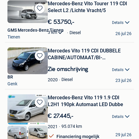
Mercedes-Benz Vito Tourer 119 CDI
Select L2 /Lichte Vracht/5
Bewaren
in
€ 53.750,-
Details
Mijn
GMS Mercedes-Benz Tienen
Favorieten
3
km
Diesel
26 jul 26
Tienen
Mercedes Vito 119 CDI DUBBELE
CABINE/AUTOMAAT/BI-
Bewaren
XENON/CLIMA
in
Zie omschrijving
Details
Mijn
BR
Favorieten
Diesel
2020
23 jul 26
Genk
Mercedes-Benz Vito 119 1.9 CDI
L2H1 190pk Automaat LED Dubbe
Bewaren
in
€ 27.445,-
Details
Mijn
Favorieten
95.074
km
2021
Boss Vans
29 jul 26
Financiering mogelijk
VELDHOVEN