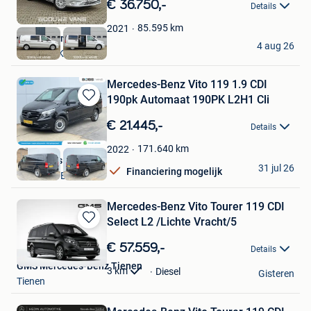
€ 36.750,-
Details
Mijn
Favorieten
85.595
km
2021
Douwe Vans B.V.
4 aug 26
SPAUBEEK
Mercedes-Benz Vito 119 1.9 CDI
190pk Automaat 190PK L2H1 Cli
Bewaren
in
€ 21.445,-
Details
Mijn
Favorieten
171.640
km
2022
Boss Vans
31 jul 26
Financiering mogelijk
VELDHOVEN
Mercedes-Benz Vito Tourer 119 CDI
Select L2 /Lichte Vracht/5
Bewaren
in
€ 57.559,-
Details
Mijn
GMS Mercedes-Benz Tienen
Favorieten
3
km
Diesel
Gisteren
Tienen