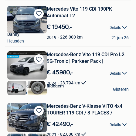
Mercedes Vito 119 CDI 190PK
Automaat L2
Bewaren
in
€ 19.450,-
Details
Mijn
Danny
Favorieten
226.000
km
2019
21 jun 26
Heusden
Mercedes-Benz Vito 119 CDI Pro L2
9G-Tronic | Parkeer Pack |
Bewaren
in
€ 45.980,-
Details
Mijn
Favorieten
23.794
km
2024
Hedin Automotive Maldegem
Gisteren
Maldegem
Mercedes-Benz V-Klasse VITO 4x4
TOURER 119 CDI / 8 PLACES /
Bewaren
in
€ 42.490,-
Details
Mijn
Favorieten
82.000
km
2021