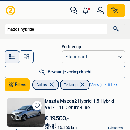
Auto's
Sorteer op
Alle afstanden…
Bewaar je zoekopdracht
Filters
Auto's
Te koop
Verwijder filters
Mazda Mazda2 Hybrid 1.5 Hybrid
VVT-i 116 Centre-Line
Bewaren
in
€ 19.500,-
Mijn
BVBA Garage Vandenbergh
Favorieten
16.366
km
2025
Gisteren