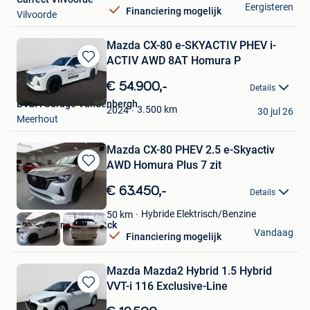
Eergisteren
Financiering mogelijk
Vilvoorde
Mazda CX-80 e-SKYACTIV PHEV i-
ACTIV AWD 8AT Homura P
Bewaren
in
€ 54.900,-
Details
Mijn
BVBA Garage Vandenbergh
Favorieten
3.500
km
2024
30 jul 26
Meerhout
Mazda CX-80 PHEV 2.5 e-Skyactiv
AWD Homura Plus 7 zit
Bewaren
in
€ 63.450,-
Details
Mijn
Favorieten
Hybride Elektrisch/Benzine
50
km
Mazda Van den Broeck
Vandaag
Financiering mogelijk
Putte
Mazda Mazda2 Hybrid 1.5 Hybrid
VVT-i 116 Exclusive-Line
Bewaren
in