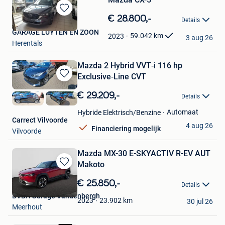
Bewaren
€ 28.800,-
Details
in
GARAGE LUYTEN EN ZOON
Mijn
59.042
km
2023
3 aug 26
Herentals
Favorieten
Mazda 2 Hybrid VVT‑i 116 hp
Exclusive‑Line CVT
Bewaren
in
€ 29.209,-
Details
Mijn
Favorieten
Automaat
Hybride Elektrisch/Benzine
Carrect Vilvoorde
4 aug 26
Financiering mogelijk
Vilvoorde
Mazda MX-30 E-SKYACTIV R-EV AUT
Makoto
Bewaren
in
€ 25.850,-
Details
Mijn
BVBA Garage Vandenbergh
Favorieten
23.902
km
2023
30 jul 26
Meerhout