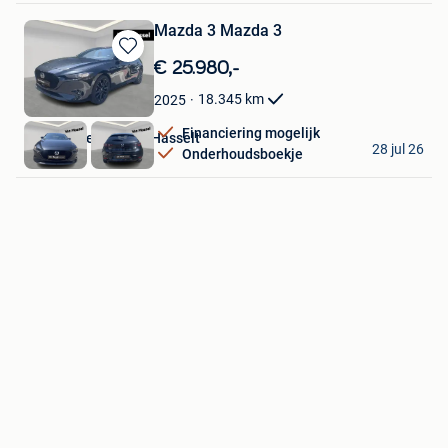
Mazda 3 Mazda 3
Bewaren
€ 25.980,-
in
18.345
km
2025
Mijn
Favorieten
Financiering mogelijk
Van Mossel Citroën Hasselt
28 jul 26
Onderhoudsboekje
Hasselt