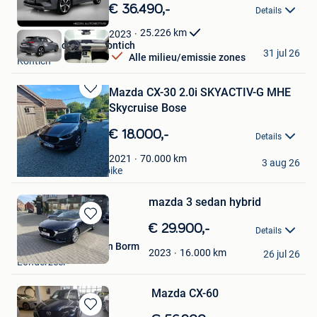
in
€ 36.490,-
Details
Mijn
Favorieten
25.226
km
2023
Hedin Automotive Kontich
31 jul 26
Alle milieu/emissie zones
Kontich
Mazda CX-30 2.0i SKYACTIV-G MHE
Bewaren
Skycruise Bose
in
Mijn
€ 18.000,-
Details
Favorieten
Benoit Vermeylen
70.000
km
2021
3 aug 26
Oudenaarde+Deel Ooike
mazda 3 sedan hybrid
Bewaren
€ 29.900,-
Details
in
mazda specialist Van Borm
Mijn
16.000
km
2023
26 jul 26
Londerzeel
Favorieten
Mazda CX-60