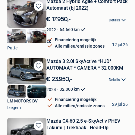
Mazda 2 Hybrid Agile + Comfort Pack
Automaat (bj 2022)
Bewaren
in
€ 17.950,-
Details
Mijn
Favorieten
64.660
km
2022
Financiering mogelijk
Mazda Van den Broeck
12 jul 26
Alle milieu/emissie zones
Putte
Mazda 3 2.0i SkyActive *HUD*
AUTOMAAT * CAMERA * 32 000KM
Bewaren
in
€ 23.950,-
Details
Mijn
Favorieten
32.000
km
2024
Financiering mogelijk
LM MOTORS BV
29 jul 26
Alle milieu/emissie zones
Izegem
Mazda CX-60 2.5 e-SkyActiv PHEV
Takumi | Trekhaak | Head-Up
Bewaren