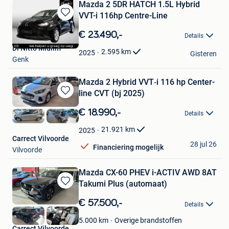
Mazda 2 5DR HATCH 1.5L Hybrid
VVT-i 116hp Centre-Line
Bewaren
in
€ 23.490,-
Details
Mijn
Di Nitto Midlim
Favorieten
2.595
km
2025
Gisteren
Genk
Mazda 2 Hybrid VVT‑i 116 hp Center-
line CVT (bj 2025)
Bewaren
in
€ 18.990,-
Details
Mijn
Favorieten
21.921
km
2025
Carrect Vilvoorde
28 jul 26
Financiering mogelijk
Vilvoorde
Mazda CX-60 PHEV i-ACTIV AWD 8AT
Takumi Plus (automaat)
Bewaren
in
€ 57.500,-
Details
Mijn
Favorieten
Overige brandstoffen
5.000
km
Carrect Vilvoorde