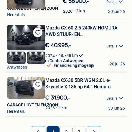
Bewaren
€ 56.900,-
Details
in
GARAGE LUYTEN EN ZOON
Mijn
2
km
2026
30 jun 26
Herentals
Favorieten
Mazda CX-60 2.5 240kW HOMURA
AWD STUUR- EN
Bewaren
ZETELVERWARMING |
in
€ 40.995,-
Details
Mijn
Favorieten
48.748
km
2024
Van Mossel Used Cars Center Antwerpen
20 jul 26
Financiering mogelijk
Antwerpen
Mazda CX-30 5DR WGN 2.0L e-
Skyactiv X 186 hp 6AT Homura
Bewaren
in
€ 31.900,-
Details
Mijn
GARAGE LUYTEN EN ZOON
Favorieten
2
km
2026
30 jun 26
Herentals