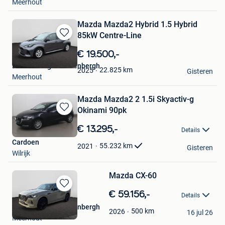
Meerhout
Mazda Mazda2 Hybrid 1.5 Hybrid
85kW Centre-Line
Bewaren
in
€ 19.500,-
Mijn
BVBA Garage Vandenbergh
Favorieten
22.825
km
2025
Gisteren
Meerhout
Mazda Mazda2 2 1.5i Skyactiv-g
Okinami 90pk
Bewaren
in
€ 13.295,-
Details
Mijn
Cardoen
Favorieten
55.232
km
2021
Gisteren
Wilrijk
Mazda CX-60
Bewaren
€ 59.156,-
Details
in
BVBA Garage Vandenbergh
Mijn
500
km
2026
16 jul 26
Meerhout
Favorieten