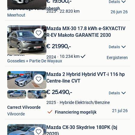
€ 19.500,-
Details
Mijn
BVBA Garage Vandenbergh
Favorieten
22.820
km
2025
26 jun 26
Meerhout
Mazda MX-30 17.8 kWh e-SKYACTIV
R-EV Makoto GARANTIE 2030
Bewaren
in
€ 21.990,-
Details
Mijn
AB Motor
Favorieten
10.234
km
2024
Eergisteren
Gosselies + Partie De Wayaux
Mazda 2 Hybrid Hybrid VVT‑i 116 hp
Centre‑line CVT
Bewaren
in
€ 25.490,-
Details
Mijn
Favorieten
Hybride Elektrisch/Benzine
2025
Carrect Vilvoorde
21 jul 26
Financiering mogelijk
Vilvoorde
Mazda CX-30 Skydrive 180PK (bj
2020)