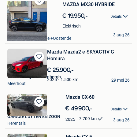
MAZDA MX30 HYBRIDE
Bewaren
in
€ 19.950,-
Details
Mijn
Favorieten
Elektrisch
Alexandr
3 aug 26
Oostende Zandvoorde +Oostende
Mazda Mazda2 e-SKYACTIV-G
Homura
Bewaren
in
€ 25.900,-
Mijn
BVBA Garage Vandenbergh
Favorieten
1.500
km
2025
29 mei 26
Meerhout
Mazda CX-60
Bewaren
€ 49.900,-
Details
in
GARAGE LUYTEN EN ZOON
Mijn
7.709
km
2025
3 aug 26
Herentals
Favorieten
Mazda CX-5