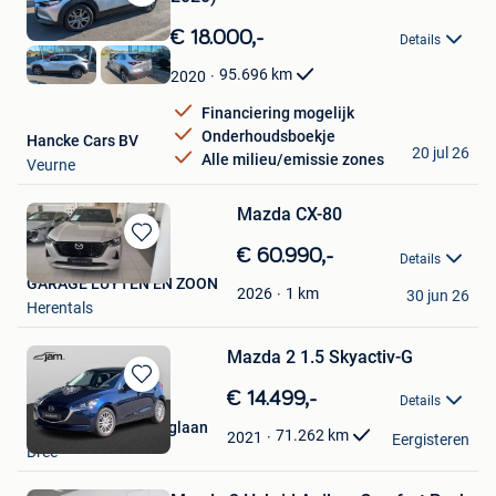
Bewaren
in
€ 18.000,-
Details
Mijn
Favorieten
95.696
km
2020
Financiering mogelijk
Onderhoudsboekje
Hancke Cars BV
20 jul 26
Alle milieu/emissie zones
Veurne
Mazda CX-80
Bewaren
€ 60.990,-
Details
in
GARAGE LUYTEN EN ZOON
Mijn
1
km
2026
30 jun 26
Herentals
Favorieten
Mazda 2 1.5 Skyactiv-G
Bewaren
€ 14.499,-
Details
in
Groep Jam Bree Bruglaan
Mijn
71.262
km
2021
Eergisteren
Bree
Favorieten