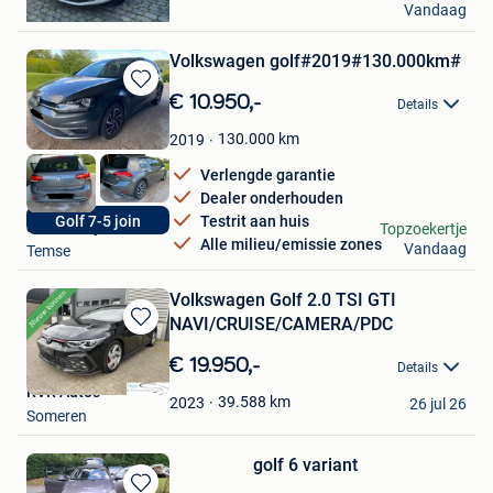
Vandaag
Sint-Truiden
Volkswagen golf#2019#130.000km#
Bewaren
€ 10.950,-
Details
in
Mijn
130.000
km
2019
Favorieten
Verlengde garantie
Dealer onderhouden
Testrit aan huis
Golf 7-5 join
autobedrijf JB CARS
Topzoekertje
Alle milieu/emissie zones
Vandaag
Temse
Volkswagen Golf 2.0 TSI GTI
NAVI/CRUISE/CAMERA/PDC
Bewaren
in
€ 19.950,-
Details
Mijn
RVR Auto's
Favorieten
39.588
km
2023
26 jul 26
Someren
golf 6 variant