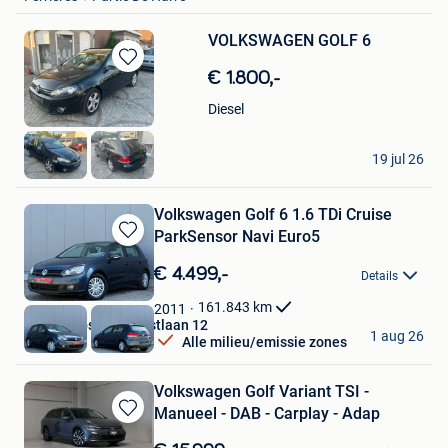
VOLKSWAGEN GOLF 6
Bewaren
€ 1.800,-
in
Diesel
Mijn
Favorieten
berisha
19 jul 26
Meerbeke
Volkswagen Golf 6 1.6 TDi Cruise
ParkSensor Navi Euro5
Bewaren
in
€ 4.499,-
Details
Mijn
Favorieten
161.843
km
2011
Autos Zebs Toekomstlaan 12
1 aug 26
Alle milieu/emissie zones
Genk
Volkswagen Golf Variant TSI -
Manueel - DAB - Carplay - Adap
Bewaren
in