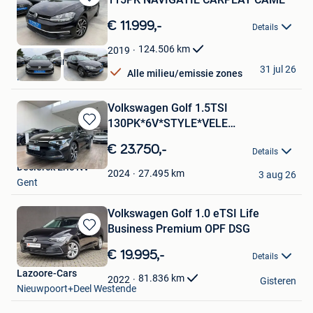
Bewaren
in
€ 11.999,-
Details
Mijn
Favorieten
124.506
km
2019
KGT Trading BV
31 jul 26
Alle milieu/emissie zones
Ninove
Volkswagen Golf 1.5TSI
130PK*6V*STYLE*VELE
Bewaren
OPTIES*SLECHTS 27
in
€ 23.750,-
Details
Mijn
Declerck Eric NV
Favorieten
27.495
km
2024
3 aug 26
Gent
Volkswagen Golf 1.0 eTSI Life
Business Premium OPF DSG
Bewaren
in
€ 19.995,-
Details
Mijn
Lazoore-Cars
Favorieten
81.836
km
2022
Gisteren
Nieuwpoort+Deel Westende