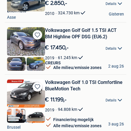
in
€ 2.850,-
Details
Mijn
Bhen Auto
Favorieten
324.730
km
2010
Gisteren
Asse
Volkswagen Golf Golf 1.5 TSI ACT
BM Highline OPF DSG (EU6.2)
Bewaren
in
€ 17.450,-
Details
Mijn
Favorieten
61.245
km
2019
AUTOHANDEL JOS SCREURS
2 aug 26
Alle milieu/emissie zones
Wellen
Volkswagen Golf 1.0 TSI Comfortline
BlueMotion Tech
Bewaren
in
€ 11.199,-
Details
Mijn
Favorieten
94.808
km
2019
Financiering mogelijk
Autohero België
3 aug 26
Alle milieu/emissie zones
Brussel