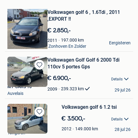
in
Mijn
Volkswagen golf 6 , 1.6Tdi , 2011
Favorieten
,EXPORT !!
€ 2.850,-
Alex
197.000
km
2011
Eergisteren
Houthalen+ Deel Van Zonhoven En Zolder
Volkswagen Golf Golf 6 2000 Tdi
110cv 5 portes Gps
Bewaren
in
€ 6.900,-
Details
Mijn
MY-CARS 10
Favorieten
239.323
km
2009
29 jul 26
Auvelais
Volkswagen golf 6 1.2 tsi
Bewaren
€ 3.500,-
Details
in
dries vancrabeekx
Mijn
149.000
km
2012
28 jul 26
Tongeren
Favorieten