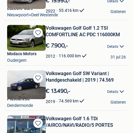
€ 19.995,-
Details
Mijn
Lazoore-Cars
Favorieten
55.416
km
2022
Gisteren
Nieuwpoort+Deel Westende
Volkswagen Golf Golf 1.2 TSI
COMFORTLINE AC PDC 116000KM
Bewaren
in
€ 7.900,-
Details
Mijn
Modaco Motors
Favorieten
116.000
km
2012
31 jul 26
Oudergem
Volkswagen Golf SW Variant |
Handgeschakeld | 2019 | 74.569
Bewaren
in
€ 13.490,-
Details
Mijn
PlusCars.be
Favorieten
74.569
km
2019
Gisteren
Dendermonde
Volkswagen Golf 1.6 TDi
/AIRCO/NAVI/RADIO/5 PORTES
Bewaren