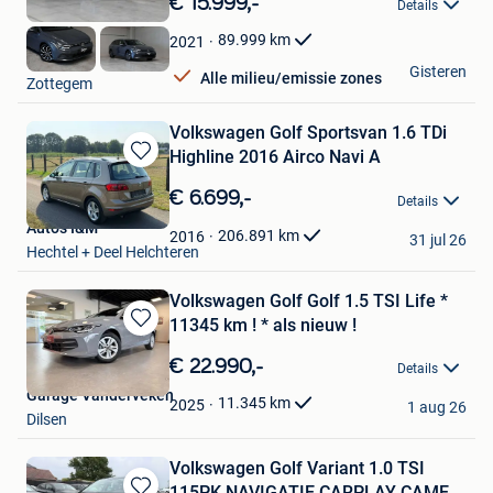
€ 15.999,-
Details
Mijn
Favorieten
89.999
km
2021
GDC Auto
Gisteren
Alle milieu/emissie zones
Zottegem
Volkswagen Golf Sportsvan 1.6 TDi
Highline 2016 Airco Navi A
Bewaren
in
€ 6.699,-
Details
Mijn
Auto's I&M
Favorieten
206.891
km
2016
31 jul 26
Hechtel + Deel Helchteren
Volkswagen Golf Golf 1.5 TSI Life *
11345 km ! * als nieuw !
Bewaren
in
€ 22.990,-
Details
Mijn
Garage Vanderveken
Favorieten
11.345
km
2025
1 aug 26
Dilsen
Volkswagen Golf Variant 1.0 TSI
115PK NAVIGATIE CARPLAY CAME