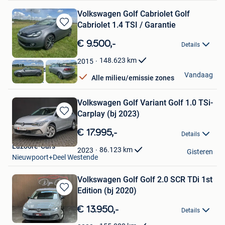
Volkswagen Golf Cabriolet Golf
Cabriolet 1.4 TSI / Garantie
Bewaren
in
€ 9.500,-
Details
Mijn
Favorieten
148.623
km
2015
Clean Cars BV
Vandaag
Alle milieu/emissie zones
Willebroek
Volkswagen Golf Variant Golf 1.0 TSi-
Carplay (bj 2023)
Bewaren
in
€ 17.995,-
Details
Mijn
Lazoore-Cars
Favorieten
86.123
km
2023
Gisteren
Nieuwpoort+Deel Westende
Volkswagen Golf Golf 2.0 SCR TDi 1st
Edition (bj 2020)
Bewaren
in
€ 13.950,-
Details
Mijn
Favorieten