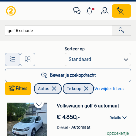
Auto's
Sorteer op
Alle afstanden…
Bewaar je zoekopdracht
Filters
Auto's
Te koop
Verwijder filters
Volkswagen golf 6 automaat
Bewaren
in
€ 4.850,-
Details
Mijn
Favorieten
Automaat
Diesel
Elisa Vermeulen
Topzoekertje