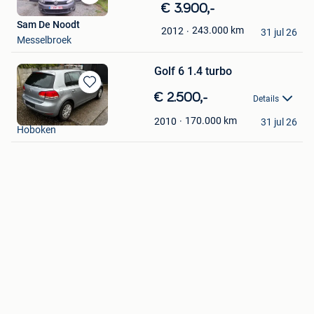
Bewaren
€ 3.900,-
in
Sam De Noodt
243.000
km
2012
Mijn
31 jul 26
Messelbroek
Favorieten
Golf 6 1.4 turbo
Bewaren
€ 2.500,-
Details
in
Moussa
Mijn
170.000
km
2010
31 jul 26
Hoboken
Favorieten
Bewaren