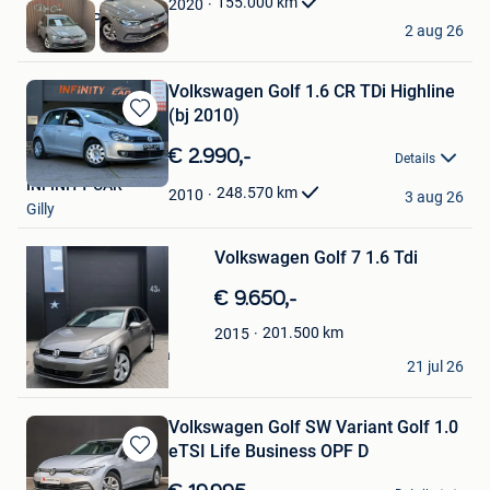
155.000
km
2020
DGN CORPORATE
2 aug 26
Ans
Volkswagen Golf 1.6 CR TDi Highline
(bj 2010)
Bewaren
in
€ 2.990,-
Details
Mijn
INFINITY CAR
Favorieten
248.570
km
2010
3 aug 26
Gilly
Bewaren
Volkswagen Golf 7 1.6 Tdi
in
Mijn
€ 9.650,-
Favorieten
201.500
km
2015
Ligita Khaptoukaeva
21 jul 26
Merksem
Volkswagen Golf SW Variant Golf 1.0
eTSI Life Business OPF D
Bewaren
in