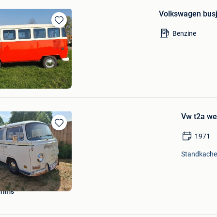
Volkswagen busj
Bewaren
Benzine
in
Mijn
Favorieten
eel Kalmthout
Vw t2a we
Bewaren
1971
in
Mijn
Standkache
Favorieten
grims