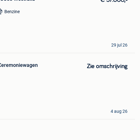
€ 57.000,-
Benzine
29 jul 26
Ceremoniewagen
Zie omschrijving
4 aug 26