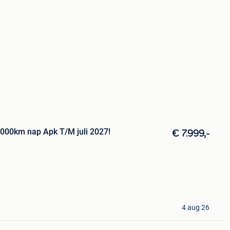
.000km nap Apk T/M juli 2027!
€ 7.999,-
4 aug 26