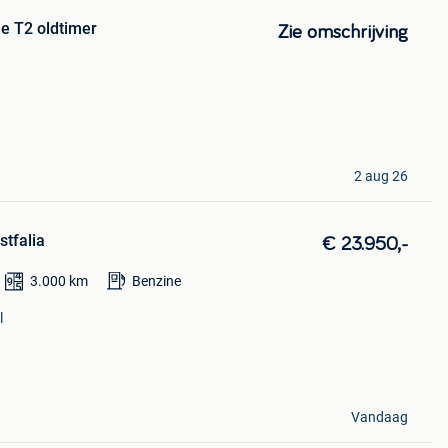
e T2 oldtimer
Zie omschrijving
2 aug 26
stfalia
€ 23.950,-
3.000
km
Benzine
l
Vandaag