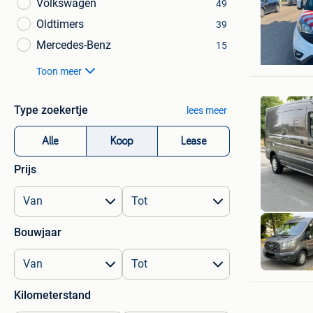
Volkswagen
49
Oldtimers
39
Hicham S
Mercedes-Benz
15
Antwerp
Toon meer
Type zoekertje
lees meer
Alle
Koop
Lease
Prijs
Bouwjaar
Freddy
Herk-De-
Kilometerstand