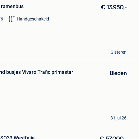
b ramenbus
€ 13.950,-
76
Handgeschakeld
Gisteren
nd busjes Vivaro Trafic primastar
Bieden
31 jul 26
SO33 Westfalia