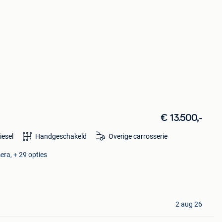
€ 13.500,-
iesel
Handgeschakeld
Overige carrosserie
era, + 29 opties
2 aug 26