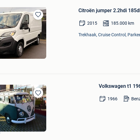
Citroën jumper 2.2hdi 185
Bewaren
2015
185.000
km
in
Mijn
Trekhaak, Cruise Control, Parkee
Favorieten
Volkswagen t1 19
1966
Benz
Bewaren
in
Mijn
Favorieten
berly
s