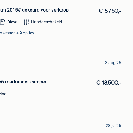
dkm 2015// gekeurd voor verkoop
€ 8.750,-
Diesel
Handgeschakeld
rsensor, + 9 opties
3 aug 26
66 roadrunner camper
€ 18.500,-
ine
28 jul 26