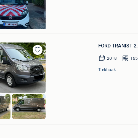
oussie
en
FORD TRANIST 2.
Bewaren
2018
165
in
Mijn
Trekhaak
Favorieten
Stad