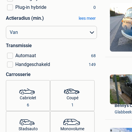
Plug-in hybride
0
Actieradius (min.)
lees meer
the rang
Transmissie
Sint-Elooi
Automaat
68
Handgeschakeld
149
Carrosserie
Cabriolet
Coupé
6
1
Benny's 
Glabbee
Stadsauto
Monovolume