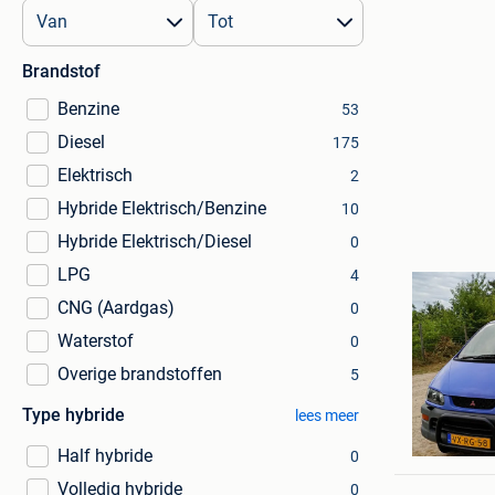
Brandstof
Benzine
53
Diesel
175
Elektrisch
2
Hybride Elektrisch/Benzine
10
Hybride Elektrisch/Diesel
0
LPG
4
CNG (Aardgas)
0
Waterstof
0
Overige brandstoffen
5
Type hybride
lees meer
Jeroen
Lommel
Half hybride
0
Volledig hybride
0