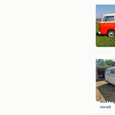
Luc
Essen +D
Nick Pel
Herselt