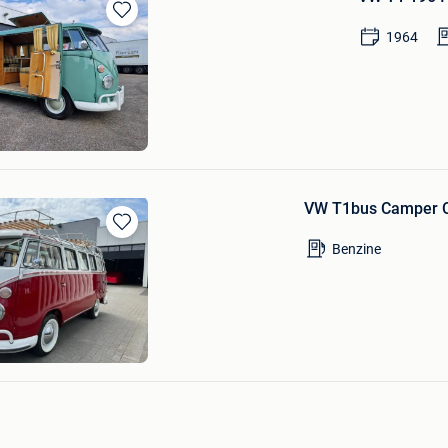
Bewaren
1964
in
Mijn
Favorieten
e
VW T1bus Camper 
Bewaren
Benzine
in
Mijn
Favorieten
Temur