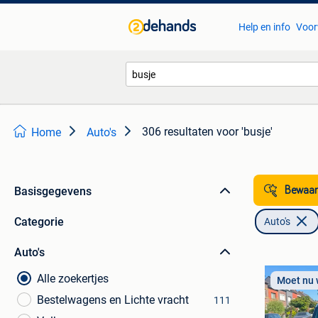
Help en info
Voor
306 resultaten
voor 'busje'
Home
Auto's
Basisgegevens
Bewaar
Categorie
Auto's
Auto's
Alle zoekertjes
Moet nu
Bestelwagens en Lichte vracht
111