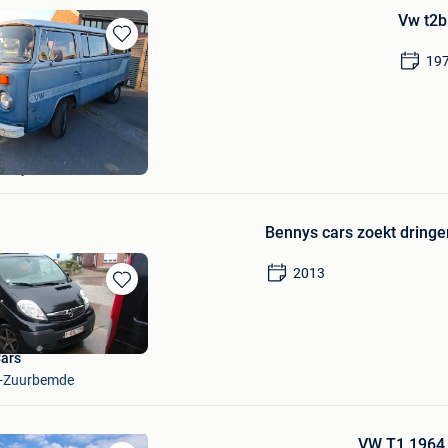
Vw t2
Bewaren
19
in
Mijn
Favorieten
e
s-Vijve
Bennys cars zoekt dringe
2013
Bewaren
in
Mijn
Favorieten
Cars
k-Zuurbemde
VW T1 1964 