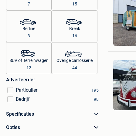
7
15
Berline
Break
3
16
kevin
Westmall
SUV of Terreinwagen
Overige carrosserie
12
44
Adverteerder
Particulier
195
Bedrijf
98
Garage 
Heusden
Specificaties
Opties