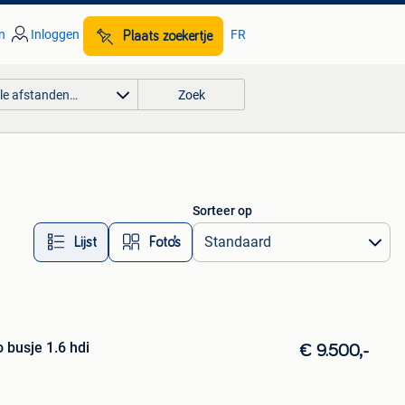
n
Inloggen
FR
Plaats zoekertje
lle afstanden…
Zoek
Sorteer op
Lijst
Foto’s
o busje 1.6 hdi
€ 9.500,-