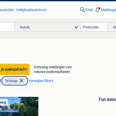
waarden
Veiligheidscentrum
Chat
Meldinge
Auto's
A
Ontvang meldingen van
 je zoekopdracht
nieuwe zoekresultaten
Te koop
Verwijder filters
Bewaren
in
Fiat dobl
Mijn
 weg
Favorieten