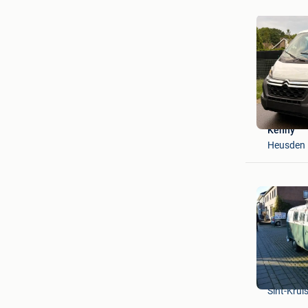
Kenny
Heusden
BruceKim
Sint-Krui