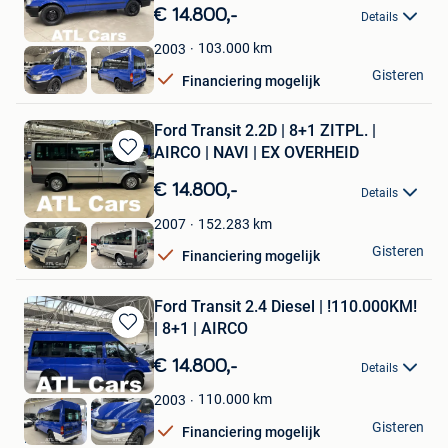
in
€ 14.800,-
Details
Mijn
Favorieten
103.000
km
2003
ATL Cars
Gisteren
Financiering mogelijk
Hasselt
Ford Transit 2.2D | 8+1 ZITPL. |
AIRCO | NAVI | EX OVERHEID
Bewaren
in
€ 14.800,-
Details
Mijn
Favorieten
152.283
km
2007
ATL Cars
Gisteren
Financiering mogelijk
Hasselt
Ford Transit 2.4 Diesel | !110.000KM!
| 8+1 | AIRCO
Bewaren
in
€ 14.800,-
Details
Mijn
Favorieten
110.000
km
2003
ATL Cars
Gisteren
Financiering mogelijk
Hasselt