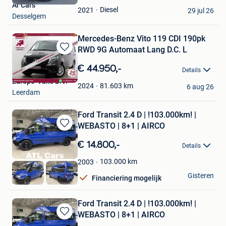
Ar Cars
Favorieten
Diesel
2021
29 jul 26
Desselgem
Mercedes-Benz Vito 119 CDI 190pk
RWD 9G Automaat Lang D.C. L
Bewaren
in
€ 44.950,-
Details
Mijn
Europe-Vans B.V.
Favorieten
81.603
km
2024
6 aug 26
Leerdam
Ford Transit 2.4 D | !103.000km! |
WEBASTO | 8+1 | AIRCO
Bewaren
in
€ 14.800,-
Details
Mijn
Favorieten
103.000
km
2003
ATL Cars
Gisteren
Financiering mogelijk
Hasselt
Ford Transit 2.4 D | !103.000km! |
WEBASTO | 8+1 | AIRCO
Bewaren