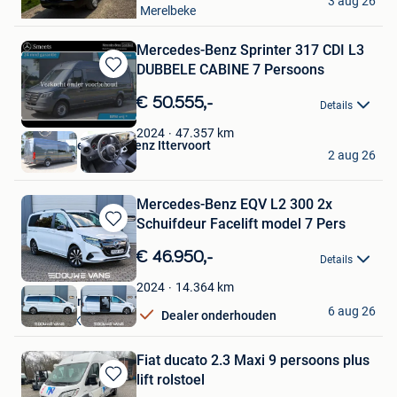
3 aug 26
Zwijnaarde+Deel Van Merelbeke
Mercedes-Benz Sprinter 317 CDI L3
DUBBELE CABINE 7 Persoons
Bewaren
in
€ 50.555,-
Details
Mijn
Favorieten
47.357
km
2024
Smeets Mercedes-Benz Ittervoort
2 aug 26
Ittervoort
Mercedes-Benz EQV L2 300 2x
Schuifdeur Facelift model 7 Pers
Bewaren
in
€ 46.950,-
Details
Mijn
Favorieten
14.364
km
2024
Douwe Vans B.V.
6 aug 26
Dealer onderhouden
SPAUBEEK
Fiat ducato 2.3 Maxi 9 persoons plus
lift rolstoel
Bewaren