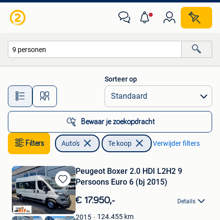
Auto's
Sorteer op
Alle afstanden…
Bewaar je zoekopdracht
Filters
Auto's
Te koop
Verwijder filters
Peugeot Boxer 2.0 HDI L2H2 9
Persoons Euro 6 (bj 2015)
Bewaren
in
€ 17.950,-
Details
Mijn
Favorieten
124.455
km
2015