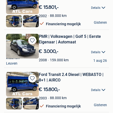
Bewaren
in
€ 15.801,-
Details
Mijn
Favorieten
88.000
km
2002
ATL Cars
Gisteren
Financiering mogelijk
Hasselt
PMR | Volkswagen | Golf 5 | Eerste
Eigenaar | Automaat
Bewaren
in
€ 3.000,-
Details
Mijn
Maarten
Favorieten
159.000
km
2008
1 aug 26
Leuven
Ford Transit 2.4 Diesel | WEBASTO |
8+1 | AIRCO
Bewaren
in
€ 15.800,-
Details
Mijn
Favorieten
88.000
km
2003
ATL Cars
Gisteren
Financiering mogelijk
Hasselt