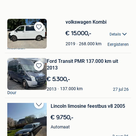
volkswagen Kombi
Bewaren
€ 15.000,-
Details
in
Meftah
Mijn
268.000
km
2019
Eergisteren
Mechelen
Favorieten
Ford Transit PMR 137.000 km uit
2013
Bewaren
in
€ 5.300,-
Mijn
Thomas toto
Favorieten
137.000
km
2013
27 jul 26
Dour
Lincoln limosine feestbus v8 2005
Bewaren
in
€ 9.750,-
Mijn
Favorieten
Automaat
Lorenzo