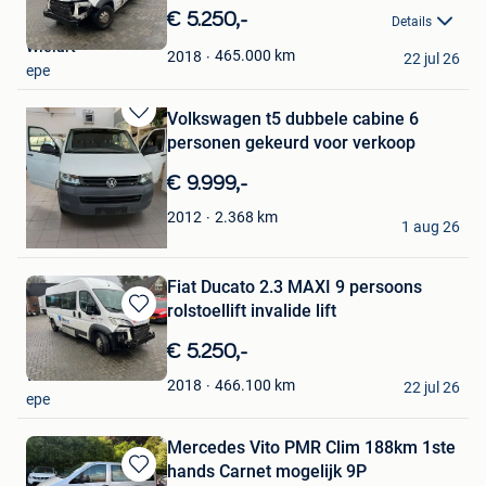
in
€ 5.250,-
Details
Mijn
Wielart
Favorieten
465.000
km
2018
22 jul 26
epe
Volkswagen t5 dubbele cabine 6
Bewaren
personen gekeurd voor verkoop
in
Mijn
€ 9.999,-
Favorieten
tom
2.368
km
2012
1 aug 26
Kemzeke
Fiat Ducato 2.3 MAXI 9 persoons
rolstoellift invalide lift
Bewaren
in
€ 5.250,-
Mijn
Wielart
Favorieten
466.100
km
2018
22 jul 26
epe
Mercedes Vito PMR Clim 188km 1ste
hands Carnet mogelijk 9P
Bewaren