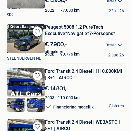
€ 8.900,-
Details
Mijn
Wielart
Favorieten
177.000
km
2022
22 jul 26
epe
Peugeot 5008 1.2 PureTech
Executive*Navigatie*7-Persoons*
Bewaren
in
€ 7.900,-
Details
Mijn
Autobedrijf Gebr. Raaijmakers
Favorieten
190.776
km
2020
2 aug 26
STEENBERGEN NB
Ford Transit 2.4 Diesel | !110.000KM!
| 8+1 | AIRCO
Bewaren
in
€ 14.801,-
Mijn
Favorieten
110.000
km
2003
ATL Cars
Gisteren
Financiering mogelijk
Hasselt
Ford Transit 2.4 Diesel | WEBASTO |
8+1 | AIRCO