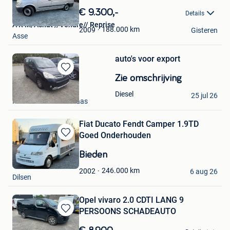
in
€ 9.300,-
Details
Mijn
A R M/Achat //Vendre// Reprise
Favorieten
188.000
km
2009
Gisteren
Asse
auto's voor export
Bewaren
Zie omschrijving
in
janssen h
Diesel
Mijn
25 jul 26
Mechelen-Aan-De-Maas
Favorieten
Fiat Ducato Fendt Camper 1.9TD
Goed Onderhouden
Bewaren
in
Bieden
Mijn
+32 494 54 39 55
Favorieten
246.000
km
2002
6 aug 26
Dilsen
Opel vivaro 2.0 CDTI LANG 9
PERSOONS SCHADEAUTO
Bewaren
in