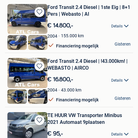
Ford Transit 2.4 Diesel | 1ste Eig | 8+1
Pers | Webasto | AI
Bewaren
in
€ 14.800,-
Details
Mijn
Favorieten
155.000
km
2004
ATL Cars
Gisteren
Financiering mogelijk
Hasselt
Ford Transit 2.4 Diesel | !43.000km! |
WEBASTO | AIRCO
Bewaren
in
€ 16.800,-
Details
Mijn
Favorieten
43.000
km
2004
ATL Cars
Gisteren
Financiering mogelijk
Hasselt
TE HUUR VW Transporter Minibus
2021 Automaat 9plaatsen
Bewaren
in
€ 95,-
Details
Mijn