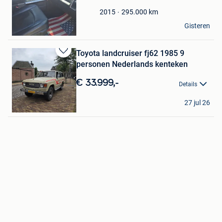
Favorieten
295.000
km
2015
Dillen simons
Gisteren
Lanaken
Toyota landcruiser fj62 1985 9
Bewaren
personen Nederlands kenteken
in
Mijn
€ 33.999,-
Details
Favorieten
jochem
27 jul 26
Antwerpen