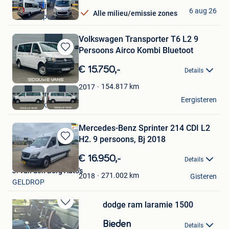
Autobedrijf Rif B.V.
6 aug 26
Alle milieu/emissie zones
Hoofddorp
Volkswagen Transporter T6 L2 9
Persoons Airco Kombi Bluetoot
Bewaren
in
€ 15.750,-
Details
Mijn
Favorieten
154.817
km
2017
Douwe Vans B.V.
Eergisteren
SPAUBEEK
Mercedes-Benz Sprinter 214 CDI L2
H2. 9 persoons, Bj 2018
Bewaren
in
€ 16.950,-
Details
Mijn
J. van den Berg Auto's
Favorieten
271.002
km
2018
Gisteren
GELDROP
dodge ram laramie 1500
Bewaren
in
Bieden
Details
Mijn