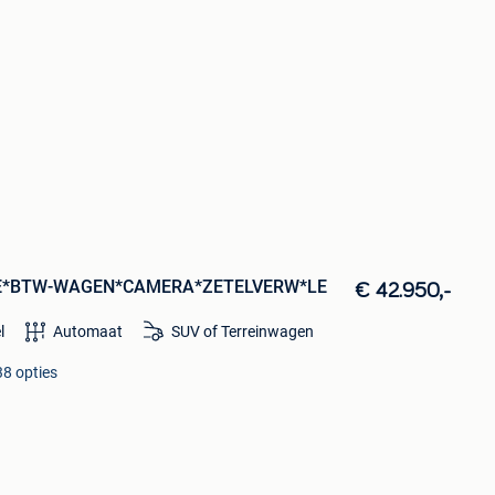
CE*BTW-WAGEN*CAMERA*ZETELVERW*LE
€ 42.950,-
l
Automaat
SUV of Terreinwagen
38 opties