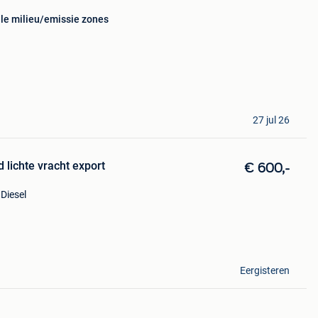
lle milieu/emissie zones
27 jul 26
d lichte vracht export
€ 600,-
Diesel
Eergisteren