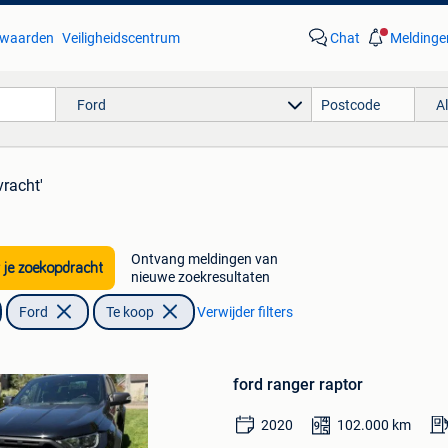
waarden
Veiligheidscentrum
Chat
Meldinge
Ford
A
vracht'
Ontvang meldingen van
 je zoekopdracht
nieuwe zoekresultaten
Ford
Te koop
Verwijder filters
Bewaren
in
ford ranger raptor
Mijn
Favorieten
2020
102.000
km