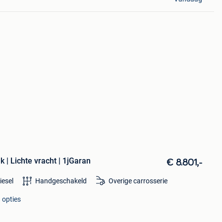
k | Lichte vracht | 1jGaran
€ 8.801,-
iesel
Handgeschakeld
Overige carrosserie
 opties