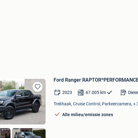
Ford Ranger RAPTOR*PERFORMAN
2023
67.005
km
Diese
Bewaren
in
Trekhaak, Cruise Control, Parkeercamera, + 
Mijn
Favorieten
Alle milieu/emissie zones