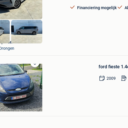
Financiering mogelijk
A
Spardex
Drongen
ford fieste 1.4
Bewaren
in
Mijn
2009
Favorieten