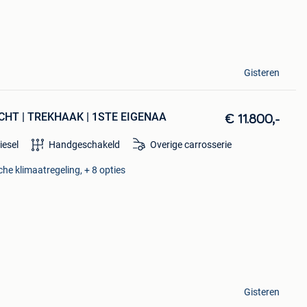
Gisteren
RACHT | TREKHAAK | 1STE EIGENAA
€ 11.800,-
iesel
Handgeschakeld
Overige carrosserie
he klimaatregeling, + 8 opties
Gisteren