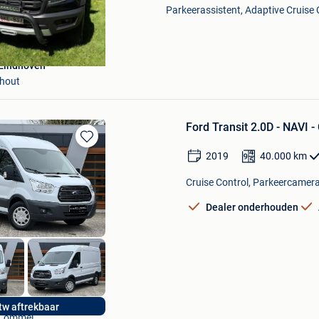
Parkeerassistent, Adaptive Cruise 
Eindhoven
hout
Ford Transit 2.0D - NAVI
Bewaren
2019
40.000
km
in
Mijn
Cruise Control, Parkeercamera
Favorieten
Dealer onderhouden
VD Auto Lommel
tw aftrekbaar
Lommel