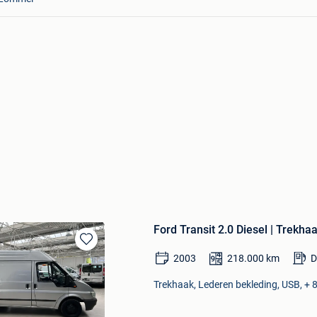
Ford Transit 2.0 Diesel | Trekhaa
Bewaren
2003
218.000
km
D
in
Mijn
Trekhaak, Lederen bekleding, USB, + 8
Favorieten