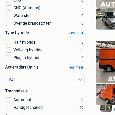
LPG
0
CNG (Aardgas)
2
Waterstof
0
Overige brandstoffen
0
Type hybride
lees meer
Half hybride
0
Volledig hybride
0
Plug-in hybride
0
Actieradius (min.)
lees meer
Transmissie
Automaat
23
Handgeschakeld
59