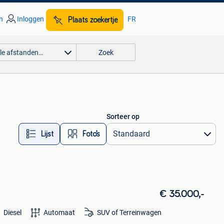
n
Inloggen
FR
Plaats zoekertje
lle afstanden…
Zoek
Sorteer op
Lijst
Foto’s
€ 35.000,-
Diesel
Automaat
SUV of Terreinwagen