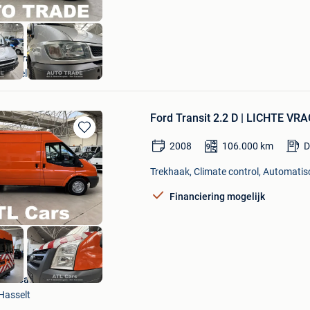
Autotrade
Hasselt
Ford Transit 2.2 D | LICHTE V
Bewaren
2008
106.000
km
D
in
Mijn
Trekhaak, Climate control, Automatisc
Favorieten
Financiering mogelijk
ATL Cars
Hasselt