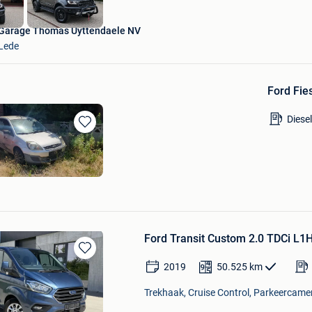
Garage Thomas Uyttendaele NV
Lede
Ford Fies
Diesel
Bewaren
in
Mijn
Favorieten
Ford Transit Custom 2.0 TDCi L1
Bewaren
2019
50.525
km
in
Mijn
Trekhaak, Cruise Control, Parkeercamer
Favorieten