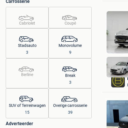
Carrosserie
Cabriolet
Coupé
Stadsauto
Monovolume
3
9
Berline
Break
3
SUV of Terreinwagen
Overige carrosserie
15
39
Adverteerder