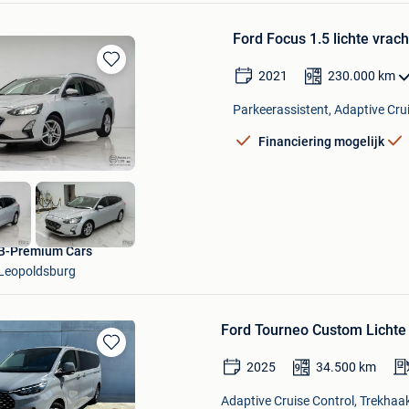
Ford Focus 1.5 lichte vrach
2021
230.000
km
Bewaren
in
Parkeerassistent, Adaptive Crui
Mijn
Favorieten
Financiering mogelijk
B-Premium Cars
Leopoldsburg
Ford Tourneo Custom Lichte 
Bewaren
2025
34.500
km
in
Mijn
Adaptive Cruise Control, Trekhaak
Favorieten