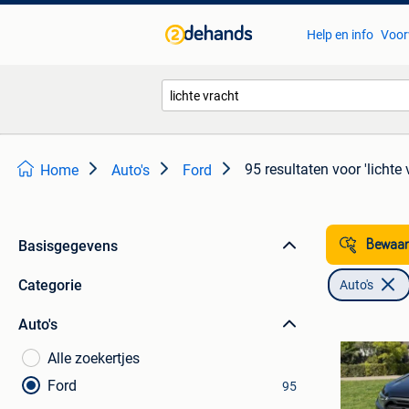
Help en info
Voor
95 resultaten
voor 'lichte 
Home
Auto's
Ford
Basisgegevens
Bewaar
Categorie
Auto's
Auto's
Alle zoekertjes
Ford
95