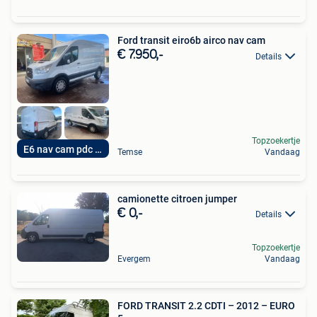
Ford transit eiro6b airco nav cam
€ 7.950,-
Details
Topzoekertje
E6 nav cam pdc ac
Temse
Vandaag
camionette citroen jumper
€ 0,-
Details
Topzoekertje
Evergem
Vandaag
FORD TRANSIT 2.2 CDTI – 2012 – EURO