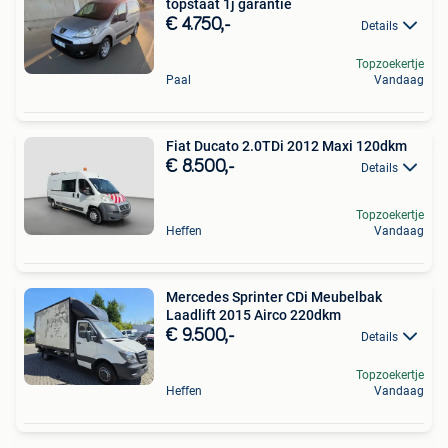
topstaat 1j garantie
€ 4.750,-
Details
Topzoekertje
Paal
Vandaag
Fiat Ducato 2.0TDi 2012 Maxi 120dkm
€ 8.500,-
Details
Topzoekertje
Heffen
Vandaag
Mercedes Sprinter CDi Meubelbak
Laadlift 2015 Airco 220dkm
€ 9.500,-
Details
Topzoekertje
Heffen
Vandaag