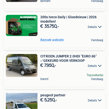
Bornem
Vandaag
200x Iveco Daily | Gloednieuw | 2026
modellen!
€ 35.750,-
Details
Bezoek website
Vandaag
CITROEN JUMPER 2.0HDI “EURO 6b”
✅GEKEURD VOOR VERKOOP
€ 7.950,-
Details
Topzoekertje
Kermt
Vandaag
peugeot partner
€ 5.250,-
Details