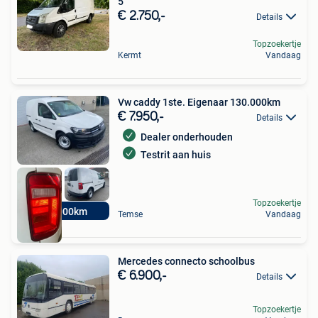
5
€ 2.750,-
Details
Topzoekertje
Kermt
Vandaag
Vw caddy 1ste. Eigenaar 130.000km
€ 7.950,-
Details
Dealer onderhouden
Testrit aan huis
Topzoekertje
130000km
Temse
Vandaag
Mercedes connecto schoolbus
€ 6.900,-
Details
Topzoekertje