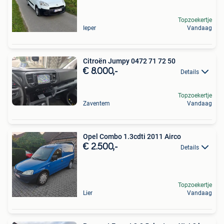
Topzoekertje
Ieper
Vandaag
Citroën Jumpy 0472 71 72 50
€ 8.000,-
Details
Topzoekertje
Zaventem
Vandaag
Opel Combo 1.3cdti 2011 Airco
€ 2.500,-
Details
Topzoekertje
Lier
Vandaag