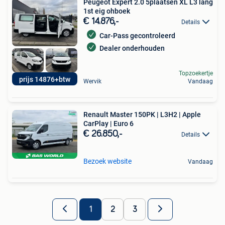
Peugeot Expert 2.0 5plaatsen XL L3 lang
1st eig ohboek
€ 14.876,-
Details
Car-Pass gecontroleerd
Dealer onderhouden
Topzoekertje
prijs 14876+btw
Wervik
Vandaag
Renault Master 150PK | L3H2 | Apple
CarPlay | Euro 6
€ 26.850,-
Details
Bezoek website
Vandaag
1
2
3