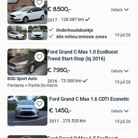
Bewaren
€ 8.500,-
Details
in
Mijn
128.087
km
2017
Favorieten
Onderhoudsboekje
iaMMar bv
19 jul 26
Alle milieu/emissie zones
Mol
Ford Grand C-Max 1.0 EcoBoost
Trend Start-Stop (bj 2016)
Bewaren
in
€ 7.950,-
Details
Mijn
BSG Sport Auto
Favorieten
73.500
km
2016
19 jul 26
Ferrieres + Partie De Harre
Ford Grand C Max 1.6 CDTI Econetic
Bewaren
€ 1.450,-
Details
in
Mandy B.
Mijn
270.520
km
2011
15 jul 26
Niel
Favorieten