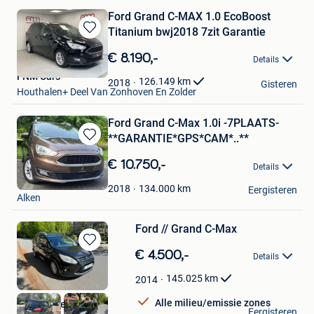
Ford Grand C-MAX 1.0 EcoBoost
Titanium bwj2018 7zit Garantie
Bewaren
in
€ 8.190,-
Details
Mijn
FNM Cars
Favorieten
126.149
km
2018
Gisteren
Houthalen+ Deel Van Zonhoven En Zolder
Ford Grand C-Max 1.0i -7PLAATS-
**GARANTIE*GPS*CAM*..**
Bewaren
in
€ 10.750,-
Details
Mijn
Alk Motors
Favorieten
134.000
km
2018
Eergisteren
Alken
Ford // Grand C-Max
Bewaren
€ 4.500,-
Details
in
Mijn
145.025
km
2014
Favorieten
Alle milieu/emissie zones
Autohandel Ez
Eergisteren