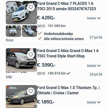
Ford Grand C-Max 7 PLACES 1.6
TDCi 2015 année 0032478767323
Bewaren
in
€ 4.250,-
Details
Mijn
Favorieten
191.000
km
2015
Onderhoudsboekje
Garage la victoire
27 jul 26
Alle milieu/emissie zones
Roux
Ford Grand C-Max Grand C-Max 1.6
TDCi Trend Style Start-Stop
Bewaren
in
€ 3.990,-
Details
Mijn
INFINITY CAR
Favorieten
199.974
km
2015
23 jul 26
Gilly
Ford Grand C-Max 1.0 Titanium 7p. |
Climate | Cruise | Camer
Bewaren
in
€ 1.850,-
Details
Mijn