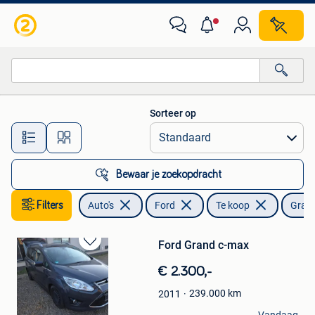
Ford
Sorteer op
Alle afstanden…
Bewaar je zoekopdracht
Filters
Auto's
Ford
Te koop
Gran
Ford Grand c-max
Bewaren
in
€ 2.300,-
Mijn
Favorieten
239.000
km
2011
Guido Cremers