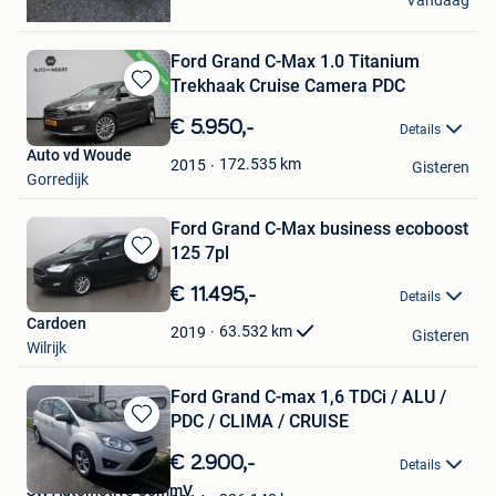
Vandaag
Diepenbeek
Ford Grand C-Max 1.0 Titanium
Trekhaak Cruise Camera PDC
Bewaren
in
€ 5.950,-
Details
Mijn
Auto vd Woude
Favorieten
172.535
km
2015
Gisteren
Gorredijk
Ford Grand C-Max business ecoboost
125 7pl
Bewaren
in
€ 11.495,-
Details
Mijn
Cardoen
Favorieten
63.532
km
2019
Gisteren
Wilrijk
Ford Grand C-max 1,6 TDCi / ALU /
PDC / CLIMA / CRUISE
Bewaren
in
€ 2.900,-
Details
Mijn
SW Automotive CommV
Favorieten