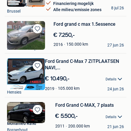
Financiering mogelijk
Autohero België
8 jul 26
Alle milieu/emissie zones
Brussel
Ford grand c max 1.5essence
Bewaren
€ 7.250,-
in
Lui
150.000
km
2016
Mijn
27 jun 26
Fontaine-L'Eveque
Favorieten
Ford Grand C-Max 7 ZITPLAATSEN
NAVI,...
Bewaren
in
€ 10.490,-
Details
Mijn
LS Motors
Favorieten
105.000
km
2019
24 jun 26
Hensies
Ford Grand C-MAX, 7 plaats
Bewaren
€ 5.500,-
Details
in
Mohamed Rafki
Mijn
200.000
km
2011
21 jun 26
Borgerhout