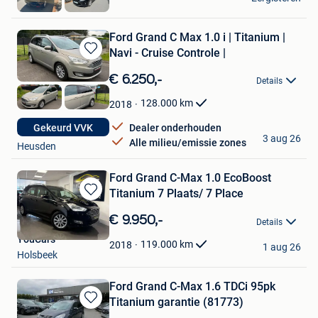
Hoboken
Ford Grand C Max 1.0 i | Titanium |
Navi - Cruise Controle |
Bewaren
in
€ 6.250,-
Details
Mijn
Favorieten
128.000
km
2018
Dealer onderhouden
Gekeurd VVK
Lion Motors BV
3 aug 26
Alle milieu/emissie zones
Heusden
Ford Grand C-Max 1.0 EcoBoost
Titanium 7 Plaats/ 7 Place
Bewaren
in
€ 9.950,-
Details
Mijn
YouCars
Favorieten
119.000
km
2018
1 aug 26
Holsbeek
Ford Grand C-Max 1.6 TDCi 95pk
Titanium garantie (81773)
Bewaren