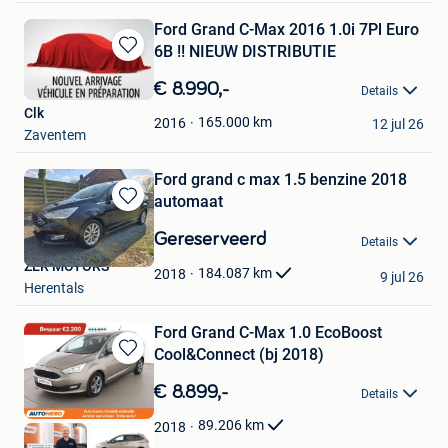
Ford Grand C-Max 2016 1.0i 7Pl Euro
6B !! NIEUW DISTRIBUTIE
Bewaren
in
€ 8.990,-
Details
Mijn
Clk
Favorieten
165.000
km
2016
12 jul 26
Zaventem
Ford grand c max 1.5 benzine 2018
automaat
Bewaren
in
Gereserveerd
Details
Mijn
ZER MOTORS
Favorieten
184.087
km
2018
9 jul 26
Herentals
Ford Grand C-Max 1.0 EcoBoost
Cool&Connect (bj 2018)
Bewaren
in
€ 8.899,-
Details
Mijn
Favorieten
89.206
km
2018