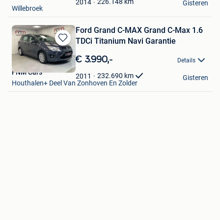
226.148
km
2014
Gisteren
Willebroek
Ford Grand C-MAX Grand C-Max 1.6
TDCi Titanium Navi Garantie
Bewaren
in
€ 3.990,-
Details
Mijn
FNM Cars
Favorieten
232.690
km
2011
Gisteren
Houthalen+ Deel Van Zonhoven En Zolder