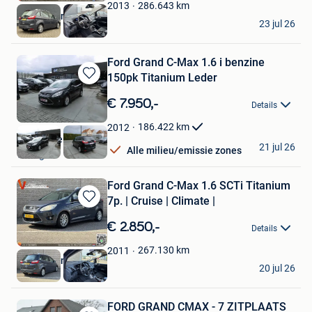
Favorieten
286.643
km
2013
Vlashuizen B.V.
23 jul 26
Lommel
Ford Grand C-Max 1.6 i benzine
150pk Titanium Leder
Bewaren
in
€ 7.950,-
Details
Mijn
Favorieten
186.422
km
2012
Garage Teirlynck
21 jul 26
Alle milieu/emissie zones
Waregem
Ford Grand C-Max 1.6 SCTi Titanium
7p. | Cruise | Climate |
Bewaren
in
€ 2.850,-
Details
Mijn
Favorieten
267.130
km
2011
Vlashuizen B.V.
20 jul 26
Lommel
FORD GRAND CMAX - 7 ZITPLAATS