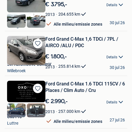
in
€ 3.795,-
Details
Mijn
Favorieten
204.655
km
2013
Garage Teirlynck
30 jul 26
Alle milieu/emissie zones
Waregem
Ford Grand C-Max 1,6 TDCi / 7PL /
AIRCO /ALU / PDC
Bewaren
in
€ 1.800,-
Details
Mijn
SW Automotive CommV
Favorieten
255.814
km
2013
30 jul 26
Willebroek
Ford Grand C-Max 1.6 TDCI 115CV / 6
Places / Clim Auto / Cru
Bewaren
in
€ 2.990,-
Details
Mijn
Favorieten
257.000
km
2013
Oxo Pro
27 jul 26
Alle milieu/emissie zones
Luttre