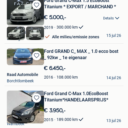
Ford Grand C-Max 1.5 EcoBoost
Titanium * EXPORT / MARCHAND *
Bewaren
in
€ 5.000,-
Details
Mijn
Favorieten
300.000
km
2019
Faz Cars SRL
15 jul 26
Alle milieu/emissie zones
Seraing
Ford GRAND C_ MAX _ 1.0 ecco bost
_ 92kw _ 1e eigenaar
Bewaren
in
€ 6.450,-
Mijn
Raad Automobile
Favorieten
108.000
km
2016
14 jul 26
Borchtlombeek
Ford Grand C-Max 1.0EcoBoost
Titanium*HANDELAARSPRIJS*
Bewaren
in
€ 3.950,-
Mijn
L&L Motors
Favorieten
189.000
km
2015
13 jul 26
Wambeek