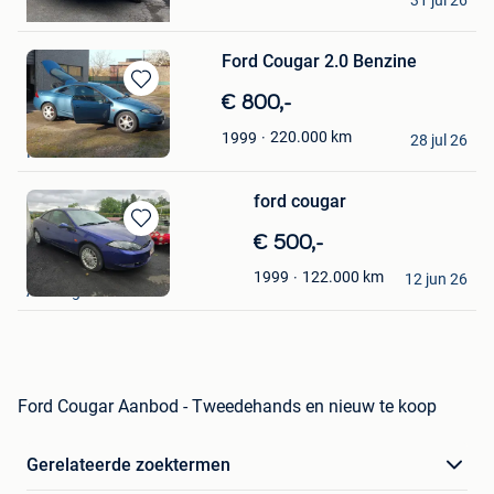
31 jul 26
Wetteren
Ford Cougar 2.0 Benzine
Bewaren
€ 800,-
in
Anat
220.000
km
1999
Mijn
28 jul 26
Kruisem
Favorieten
ford cougar
Bewaren
€ 500,-
in
auto claude sprl
122.000
km
1999
Mijn
12 jun 26
Aubange
Favorieten
Ford Cougar Aanbod - Tweedehands en nieuw te koop
Gerelateerde zoektermen