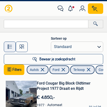
Ford
Sorteer op
Alle afstanden…
Bewaar je zoekopdracht
Filters
Auto's
Ford
Te koop
Coug
Bewaren
Ford Cougar Big Block Oldtimer
in
Mijn
Project 1977 Draait en Rijdt
Favorieten
€ 4.850,-
Autohandel X
Automaat
1977