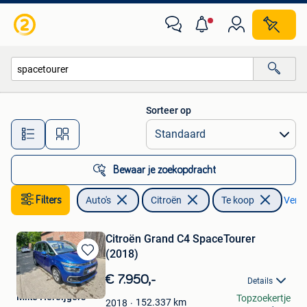
Citroën
Sorteer op
Alle afstanden…
Bewaar je zoekopdracht
Filters
Auto's
Citroën
Te koop
Verwij
Citroën Grand C4 SpaceTourer
(2018)
Bewaren
in
€ 7.950,-
Details
Mijn
Mike Hereijgers
Topzoekertje
Favorieten
152.337
km
2018