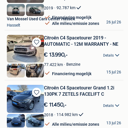
Mijn
Favorieten
92.787
km
2019
Financiering mogelijk
Van Mossel Used Cars Center Hasselt
26 jul 26
Alle milieu/emissie zones
Hasselt
Citroën C4 Spacetourer 2019 -
AUTOMATIC - 12M WARRANTY - NE
Bewaren
in
€ 13.990,-
Details
Mijn
Favorieten
Benzine
77.422
km
Carrect Vilvoorde
15 jul 26
Financiering mogelijk
Vilvoorde
Citroën C4 Spacetourer Grand 1.2i
130PK 7 ZETELS FACELIFT C
Bewaren
in
€ 11.450,-
Details
Mijn
Favorieten
114.982
km
2018
KGT Trading BV
13 jul 26
Alle milieu/emissie zones
Ninove