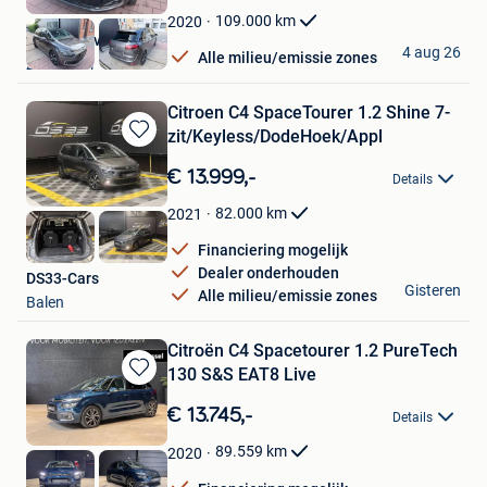
Favorieten
109.000
km
2020
Deal & Drive Motors
4 aug 26
Alle milieu/emissie zones
Zaventem
Citroen C4 SpaceTourer 1.2 Shine 7-
zit/Keyless/DodeHoek/Appl
Bewaren
in
€ 13.999,-
Details
Mijn
Favorieten
82.000
km
2021
Financiering mogelijk
Dealer onderhouden
DS33-Cars
Gisteren
Alle milieu/emissie zones
Balen
Citroën C4 Spacetourer 1.2 PureTech
130 S&S EAT8 Live
Bewaren
in
€ 13.745,-
Details
Mijn
Favorieten
89.559
km
2020