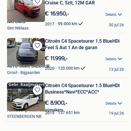
Cruise C, 5zit, 12M GAR
Bewaren
in
€ 16.950,-
Details
Mijn
NAYCARS
Favorieten
99.000
km
2017
30 jul 26
Sint-Niklaas
Citroën C4 Spacetourer 1.5 BlueHDi
Feel S Aut 1 An de garan
Bewaren
in
€ 11.999,-
Details
Mijn
AUTO-IMMO JABBOUR
Favorieten
120.000
km
2020
13 jul 26
Groot - Bijgaarden
Citroën C4 Spacetourer 1.5 BlueHDI
Business*Navi*ECC*ACC*
Bewaren
in
€ 8.900,-
Details
Mijn
Autobedrijf Gebr. Raaijmakers
Favorieten
137.651
km
2019
19 jul 26
STEENBERGEN NB