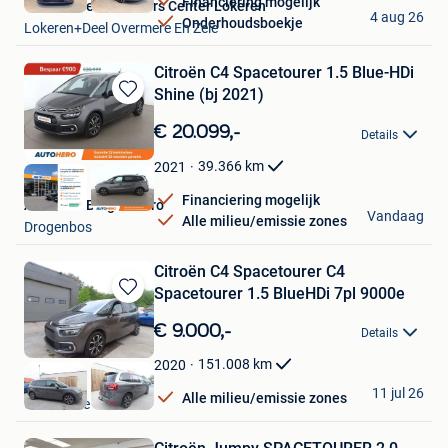
Financiering mogelijk
Van Mossel Used Cars Center Lokeren
4 aug 26
Onderhoudsboekje
Lokeren+Deel Overmere En Zele
Citroën C4 Spacetourer 1.5 Blue-HDi
Shine (bj 2021)
Bewaren
in
€ 20.099,-
Details
Mijn
Favorieten
39.366
km
2021
Financiering mogelijk
Autohero Belgium Pro
Vandaag
Alle milieu/emissie zones
Drogenbos
Citroën C4 Spacetourer C4
Spacetourer 1.5 BlueHDi 7pl 9000e
Bewaren
in
€ 9.000,-
Details
Mijn
Favorieten
151.008
km
2020
PGN BV
11 jul 26
Alle milieu/emissie zones
Oosterzele