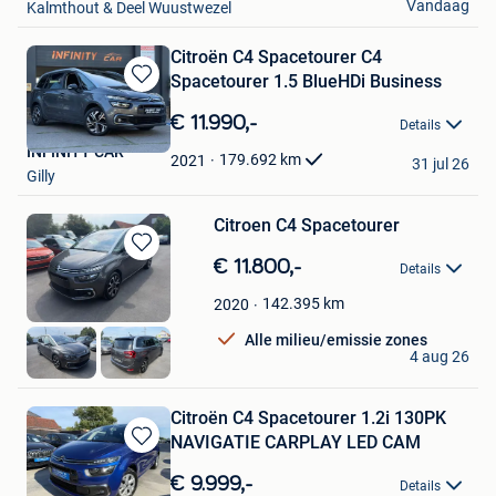
Vandaag
Kalmthout & Deel Wuustwezel
Citroën C4 Spacetourer C4
Spacetourer 1.5 BlueHDi Business
Bewaren
in
€ 11.990,-
Details
Mijn
INFINITY CAR
Favorieten
179.692
km
2021
31 jul 26
Gilly
Citroen C4 Spacetourer
Bewaren
€ 11.800,-
Details
in
Mijn
142.395
km
2020
Favorieten
Alle milieu/emissie zones
BK Cars
4 aug 26
Menen
Citroën C4 Spacetourer 1.2i 130PK
NAVIGATIE CARPLAY LED CAM
Bewaren
in
€ 9.999,-
Details