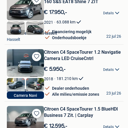
160 S&S EAT8 Shine 7 ZIT
Bewaren
in
€ 17.950,-
Details
Mijn
Favorieten
63.088
km
2021
Financiering mogelijk
Van Mossel Citroën Hasselt
22 jul 26
Onderhoudsboekje
Hasselt
Citroen C4 SpaceTourer 1.2 Navigatie
Camera LED CruiseCntrl
Bewaren
in
€ 5.950,-
Details
Mijn
Favorieten
181.210
km
2018
Dealer onderhouden
Joker Cars
23 jul 26
Alle milieu/emissie zones
Camera Navi
Grimbergen
Citroen C4 SpaceTourer 1.5 BlueHDI
Business 7 Zit. | Carplay
Bewaren
in
€ 12.595,-
Details