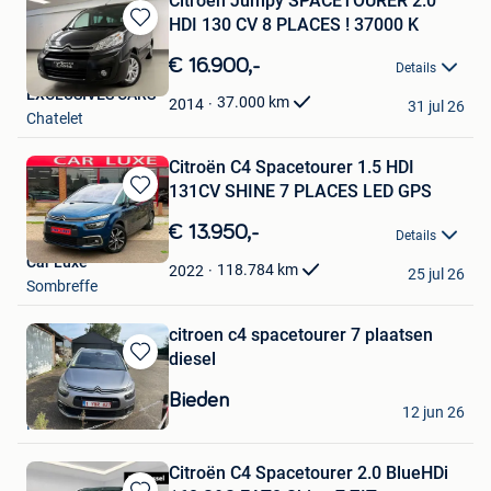
Citroën Jumpy SPACETOURER 2.0
HDI 130 CV 8 PLACES ! 37000 K
Bewaren
in
€ 16.900,-
Details
Mijn
EXCLUSIVES CARS
Favorieten
37.000
km
2014
31 jul 26
Chatelet
Citroën C4 Spacetourer 1.5 HDI
131CV SHINE 7 PLACES LED GPS
Bewaren
in
€ 13.950,-
Details
Mijn
Car Luxe
Favorieten
118.784
km
2022
25 jul 26
Sombreffe
citroen c4 spacetourer 7 plaatsen
diesel
Bewaren
in
Bieden
dhunché
Mijn
12 jun 26
Halleux
Favorieten
Citroën C4 Spacetourer 2.0 BlueHDi