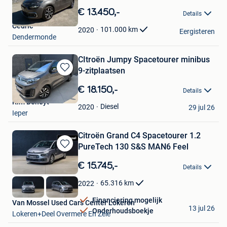
in
€ 13.450,-
Details
Mijn
Cedric
Favorieten
101.000
km
2020
Eergisteren
Dendermonde
CItroën Jumpy Spacetourer minibus
9-zitplaatsen
Bewaren
in
€ 18.150,-
Details
Mijn
Kim Beheyt
Favorieten
Diesel
2020
29 jul 26
Ieper
Citroën Grand C4 Spacetourer 1.2
PureTech 130 S&S MAN6 Feel
Bewaren
in
€ 15.745,-
Details
Mijn
Favorieten
65.316
km
2022
Financiering mogelijk
Van Mossel Used Cars Center Lokeren
13 jul 26
Onderhoudsboekje
Lokeren+Deel Overmere En Zele