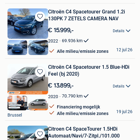
Citroën C4 Spacetourer Grand 1.2i
130PK 7 ZETELS CAMERA NAV
Bewaren
in
€ 15.999,-
Details
Mijn
Favorieten
69.936
km
2022
KGT Trading BV
12 jul 26
Alle milieu/emissie zones
Ninove
Citroën C4 Spacetourer 1.5 Blue-HDi
Feel (bj 2020)
Bewaren
in
€ 13.899,-
Details
Mijn
Favorieten
70.790
km
2020
Financiering mogelijk
Autohero België
19 jul 26
Alle milieu/emissie zones
Brussel
Citroen C4 SpaceTourer 1.5HDi
Automaat/Navi/7-Zitpl./101.000
Bewaren