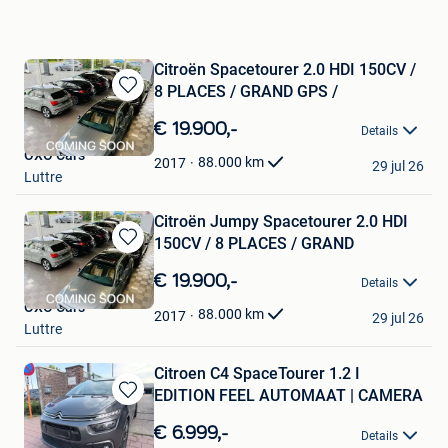
Citroën Spacetourer 2.0 HDI 150CV /
8 PLACES / GRAND GPS /
Bewaren
in
€ 19.900,-
Details
Mijn
OXO Cars
Favorieten
88.000
km
2017
29 jul 26
Luttre
Citroën Jumpy Spacetourer 2.0 HDI
150CV / 8 PLACES / GRAND
Bewaren
in
€ 19.900,-
Details
Mijn
OXO Cars
Favorieten
88.000
km
2017
29 jul 26
Luttre
Citroen C4 SpaceTourer 1.2 I
EDITION FEEL AUTOMAAT | CAMERA
Bewaren
in
€ 6.999,-
Details
Mijn