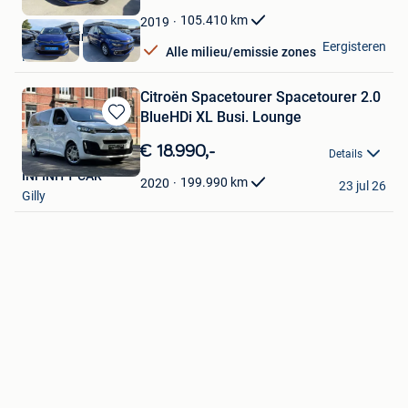
Mijn
Favorieten
105.410
km
2019
KGT Trading BV
Eergisteren
Alle milieu/emissie zones
Ninove
Citroën Spacetourer Spacetourer 2.0
BlueHDi XL Busi. Lounge
Bewaren
in
€ 18.990,-
Details
Mijn
INFINITY CAR
Favorieten
199.990
km
2020
23 jul 26
Gilly