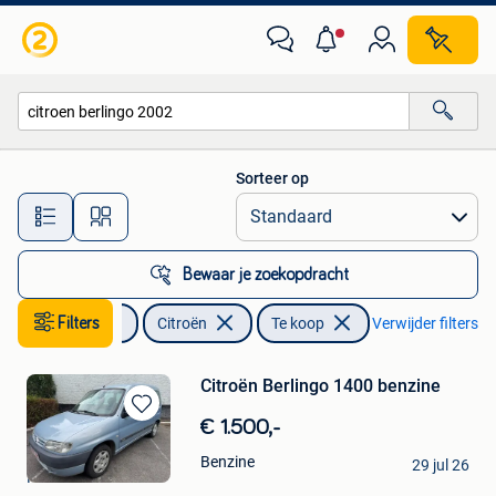
Citroën
Sorteer op
Alle afstanden…
Bewaar je zoekopdracht
Auto's
Filters
Citroën
Te koop
Verwijder filters
Citroën Berlingo 1400 benzine
Bewaren
€ 1.500,-
in
Del
Benzine
Mijn
29 jul 26
Herve
Favorieten