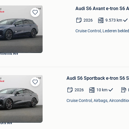
Audi S6 Avant e-tron S6 
Bewaren
2026
9.573
km
in
Mijn
Cruise Control, Lederen bekled
Favorieten
illems NV
Audi S6 Sportback e-tron S6 
Bewaren
2026
10
km
in
Mijn
Cruise Control, Airbags, Airconditio
Favorieten
ors NV