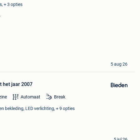
, + 3 opties
s
5 aug 26
t het jaar 2007
Bieden
zine
Automaat
Break
en bekleding, LED verlichting, + 9 opties
5 jul 26