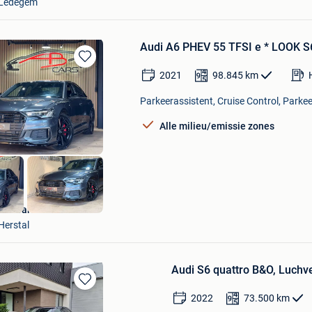
Ledegem
Audi A6 PHEV 55 TFSI e * LOOK S6
Bewaren
2021
98.845
km
in
Mijn
Parkeerassistent, Cruise Control, Parke
Favorieten
Alle milieu/emissie zones
A.B Cars
Herstal
Audi S6 quattro B&O, Luchve
Bewaren
2022
73.500
km
in