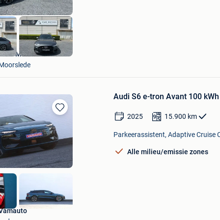
VIAR Motors
Moorslede
Audi S6 e-tron Avant 100 kWh
2025
15.900
km
Bewaren
in
Mijn
Parkeerassistent, Adaptive Cruise C
Favorieten
Alle milieu/emissie zones
Vamauto