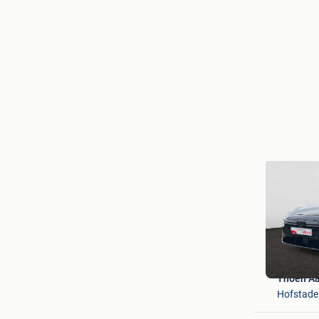
Thoen Aa
Hofstade