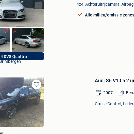
Mijn
4x4, Achteruitrijcamera, Airbags
Favorieten
Alle milieu/emissie zone
Joker Cars
 4 0V8 Quattro
Grimbergen
Audi S6 V10 5.2 ui
Bewaren
2007
Ben
in
Mijn
Cruise Control, Leder
Favorieten
en