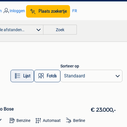
n
Inloggen
FR
Plaats zoekertje
lle afstanden…
Zoek
Sorteer op
Lijst
Foto’s
ro Bose
€ 23.000,-
Benzine
Automaat
Berline