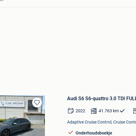
Audi S6 S6-quattro 3.0 TDI 
Bewaren
2022
41.763
km
in
Mijn
Adaptive Cruise Control, Cruise Contr
Favorieten
Onderhoudsboekje