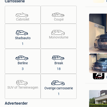
Carrosserie
Cabriolet
Coupé
Monovolume
Stadsauto
1
Berline
Break
3
18
SUV of Terreinwagen
Overige carrosserie
1
Adverteerder