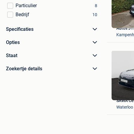
Particulier
8
Bedrijf
10
Auto's J
Specificaties
Kampenh
Opties
Staat
Zoekertje details
SAWA Ce
Waterloo 