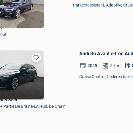
Mijn
Parkeerassistent, Adaptive Cruis
Favorieten
TD
out
Audi S6 Avant e-tron Aud
Bewaren
2025
5
km
in
Mijn
Cruise Control, Lederen bekle
Favorieten
nter SPRL
+ Partie De Braine-L'Alleud, De Ohain