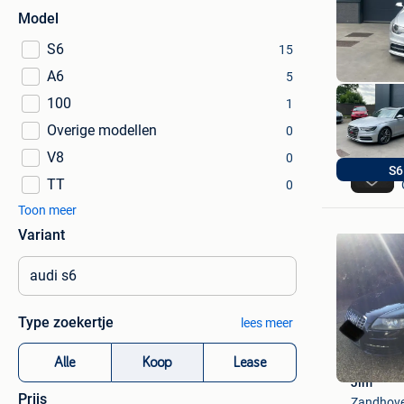
Model
S6
15
A6
5
100
1
Overige modellen
0
V8
0
S6
TT
0
Toon meer
Variant
Type zoekertje
lees meer
Alle
Koop
Lease
Jim
Prijs
Zandhov