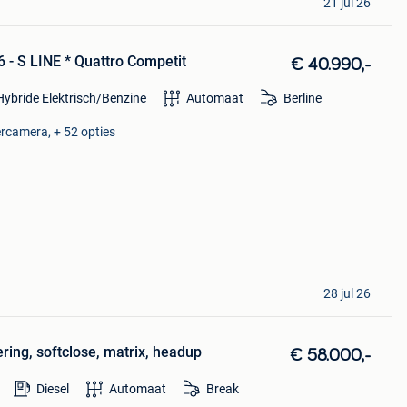
21 jul 26
 - S LINE * Quattro Competit
€ 40.990,-
Hybride Elektrisch/Benzine
Automaat
Berline
ercamera, + 52 opties
28 jul 26
ring, softclose, matrix, headup
€ 58.000,-
Diesel
Automaat
Break