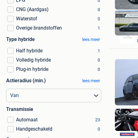
LPG
0
CNG (Aardgas)
0
Waterstof
0
Overige brandstoffen
1
Type hybride
lees meer
Half hybride
1
Volledig hybride
0
Plug-in hybride
0
Actieradius (min.)
lees meer
Transmissie
Automaat
23
Handgeschakeld
0