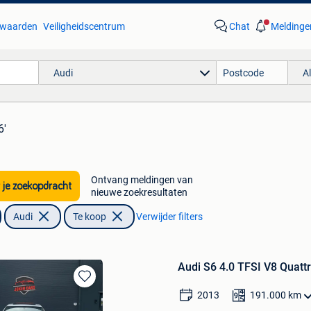
waarden
Veiligheidscentrum
Chat
Meldinge
Audi
A
6'
Ontvang meldingen van
 je zoekopdracht
nieuwe zoekresultaten
Audi
Te koop
Verwijder filters
Audi S6 4.0 TFSI V8 Quatt
Bewaren
2013
191.000
km
in