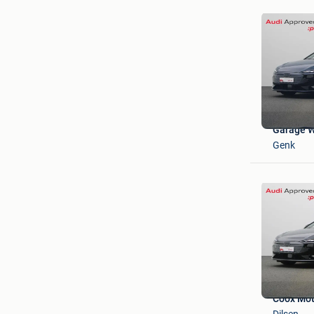
Garage W
Genk
Coox Mot