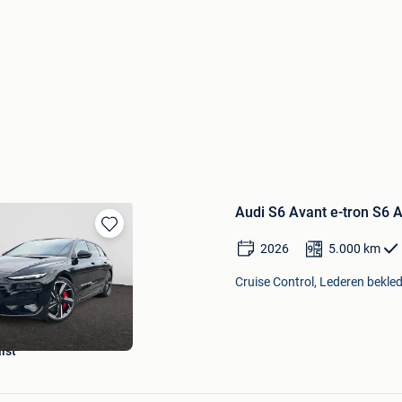
Audi S6 Avant e-tron S6 
Bewaren
2026
5.000
km
in
Mijn
Cruise Control, Lederen bekled
Favorieten
lst