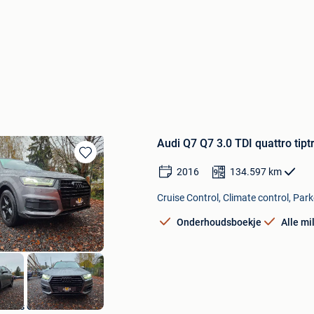
Audi Q7 Q7 3.0 TDI quattro tipt
Bewaren
2016
134.597
km
in
Mijn
Cruise Control, Climate control, Park
Favorieten
Onderhoudsboekje
Alle mi
Savas Cars
Bewaren