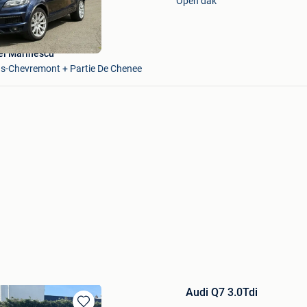
Open dak
Favorieten
l Marinescu
s-Chevremont + Partie De Chenee
Audi Q7 3.0Tdi