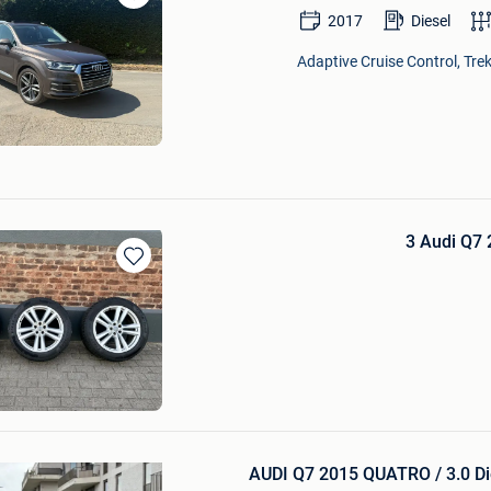
Bewaren
2017
Diesel
in
Mijn
Adaptive Cruise Control, Trek
Favorieten
3 Audi Q7 
Bewaren
in
Mijn
Favorieten
 Dicaprio
Bewaren
in
AUDI Q7 2015 QUATRO / 3.0 D
Mijn