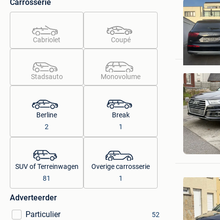
Carrosserie
BT CARS
Cabriolet
Coupé
Lier
Stadsauto
Monovolume
Berline
Break
2
1
Benny Ca
Gavere
SUV of Terreinwagen
Overige carrosserie
81
1
Adverteerder
Particulier
52