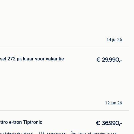
14 jul 26
esel 272 pk klaar voor vakantie
€ 29.990,-
12 jun 26
tro e-tron Tiptronic
€ 36.990,-