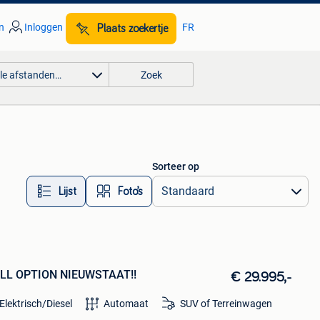
n
Inloggen
FR
Plaats zoekertje
lle afstanden…
Zoek
Sorteer op
Lijst
Foto’s
ULL OPTION NIEUWSTAAT!!
€ 29.995,-
Elektrisch/Diesel
Automaat
SUV of Terreinwagen