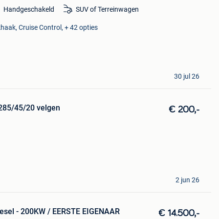
Handgeschakeld
SUV of Terreinwagen
haak, Cruise Control, + 42 opties
30 jul 26
285/45/20 velgen
€ 200,-
2 jun 26
iesel - 200KW / EERSTE EIGENAAR
€ 14.500,-