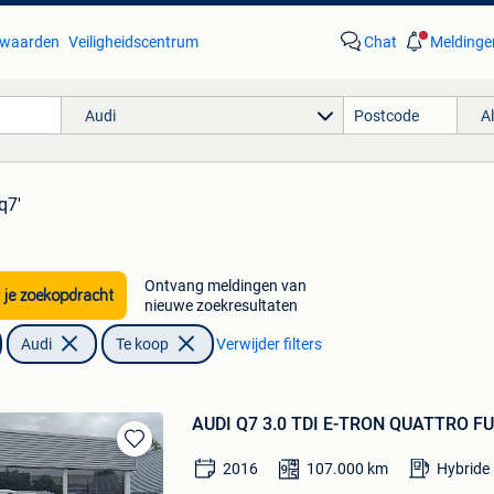
waarden
Veiligheidscentrum
Chat
Meldinge
Audi
A
q7'
Ontvang meldingen van
 je zoekopdracht
nieuwe zoekresultaten
Audi
Te koop
Verwijder filters
AUDI Q7 3.0 TDI E-TRON QUATTRO F
Bewaren
2016
107.000
km
Hybride 
in