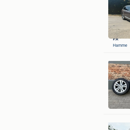
P.R
Hamme
Leonardo
Dison