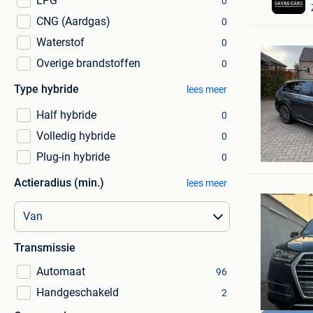
LPG
0
CNG (Aardgas)
0
Waterstof
0
Overige brandstoffen
0
Type hybride
lees meer
Half hybride
0
Volledig hybride
0
michal
Plug-in hybride
Wijnege
0
Actieradius (min.)
lees meer
Transmissie
Automaat
96
Handgeschakeld
2