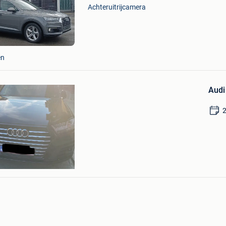
Mijn
Achteruitrijcamera
Favorieten
en
Bewaren
in
Audi
Mijn
Favorieten
ht