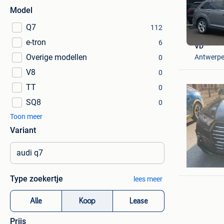
Model
Q7
112
e-tron
6
VD
Overige modellen
Antwerp
0
V8
0
TT
0
SQ8
0
Toon meer
Variant
Adam
Anderlec
Type zoekertje
lees meer
Alle
Koop
Lease
Prijs