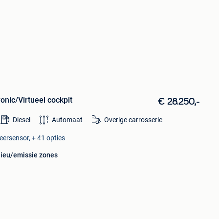
ronic/Virtueel cockpit
€ 28.250,-
Diesel
Automaat
Overige carrosserie
eersensor, + 41 opties
lieu/emissie zones