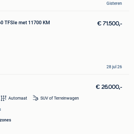
Gisteren
 60 TFSIe met 11700 KM
€ 71.500,-
28 jul 26
€ 26.000,-
Automaat
SUV of Terreinwagen
s
 zones