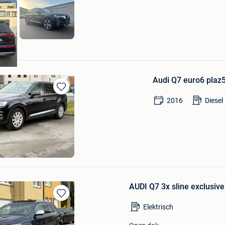
Audi Q7 euro6 plaz5
Bewaren
2016
Diesel
in
Mijn
Favorieten
rs
AUDI Q7 3x sline exclusive
Bewaren
Elektrisch
in
Mijn