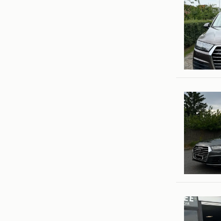
S
Beveren
Ali
Vilvoorde