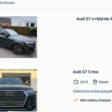
Zonhoven
in
Mijn
Favorieten
Audi Q7 e-Hybride
m
Bewaren
in
Audi Q7 S-line
Mijn
Favorieten
2015
Diesel
Elektrische buitenspiegel
Alle milieu/emissie