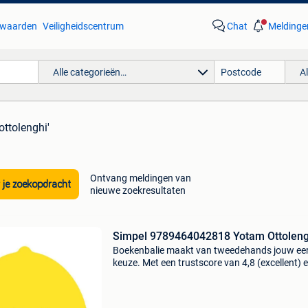
waarden
Veiligheidscentrum
Chat
Meldinge
Alle categorieën…
A
ottolenghi'
Ontvang meldingen van
 je zoekopdracht
nieuwe zoekresultaten
Simpel 9789464042818 Yotam Ottoleng
Boekenbalie maakt van tweedehands jouw ee
keuze. Met een trustscore van 4,8 (excellent) 
dagen retour garantie maken we dat iedere d
waar. Bestel direct op onze website! Titel: sim
auteu