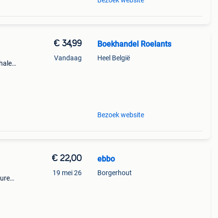
Bezoek website
€ 34,99
Boekhandel Roelants
Vandaag
Heel België
halen
a t/m
Bezoek website
€ 22,00
ebbo
19 mei 26
Borgerhout
turen.
eur