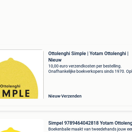
Ottolenghi Simple | Yotam Ottolenghi |
Nieuw
10,00 euro verzendkosten per bestelling.
Onafhankelijke boekverkopers sinds 1970. Op
in onze boekhandel in nijmegen (nederland) of
dezelfde dag verstuurd bij bestellingen van m
vr voor 14.00
Nieuw
Verzenden
Simpel 9789464042818 Yotam Ottoleng
Boekenbalie maakt van tweedehands jouw ee