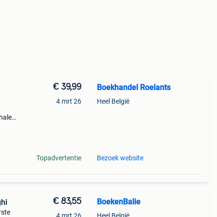
€ 39,99
Boekhandel Roelants
4 mrt 26
Heel België
halen
a t/m
Topadvertentie
Bezoek website
€ 83,55
BoekenBalie
hi
rste
4 mrt 26
Heel België