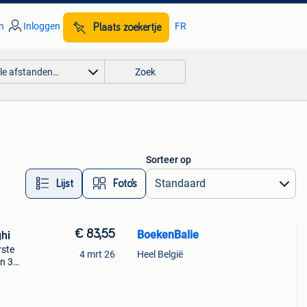
n
Inloggen
FR
Plaats zoekertje
lle afstanden…
Zoek
Sorteer op
Lijst
Foto’s
€ 83,55
BoekenBalie
hi
rste
4 mrt 26
Heel België
en 30
ag
pel