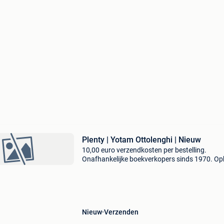
Plenty | Yotam Ottolenghi | Nieuw
10,00 euro verzendkosten per bestelling.
Onafhankelijke boekverkopers sinds 1970. Op
in onze boekhandel in nijmegen (nederland) of
dezelfde dag verstuurd bij bestellingen van m
vr voor 14.00
Nieuw
Verzenden