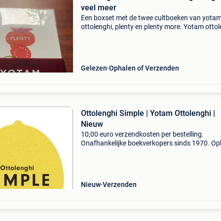
veel meer
Een boxset met de twee cultboeken van yota
ottolenghi, plenty en plenty more. Yotam otto
wordt al jaren erkend als een van de grootste
talenten in de moderne wereldkeuken en biedt 
hier bijna
Gelezen
Ophalen of Verzenden
Ottolenghi Simple | Yotam Ottolenghi |
Nieuw
10,00 euro verzendkosten per bestelling.
Onafhankelijke boekverkopers sinds 1970. Op
in onze boekhandel in nijmegen (nederland) of
dezelfde dag verstuurd bij bestellingen van m
vr voor 14.00
Nieuw
Verzenden