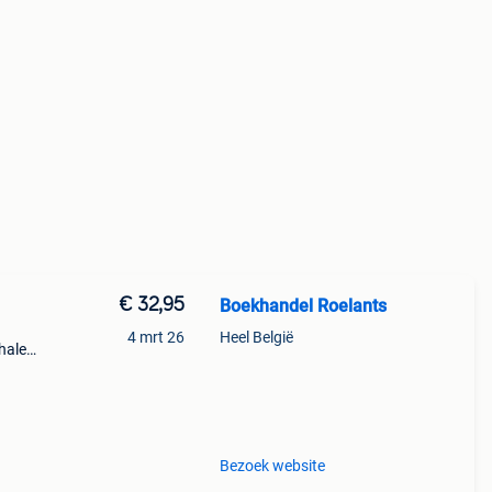
€ 32,95
Boekhandel Roelants
4 mrt 26
Heel België
halen
a t/m
Bezoek website