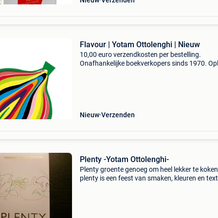
Nieuw
Verzenden
Flavour | Yotam Ottolenghi | Nieuw
10,00 euro verzendkosten per bestelling.
Onafhankelijke boekverkopers sinds 1970. Op
in onze boekhandel in nijmegen (nederland) of
dezelfde dag verstuurd bij bestellingen van m
vr voor 14.00
Nieuw
Verzenden
Plenty -Yotam Ottolenghi-
Plenty groente genoeg om heel lekker te koken
plenty is een feest van smaken, kleuren en tex
De succesvolle londense traiteur en restaurat
yotam ottolenghi verzamelde in dit boek 120
originel