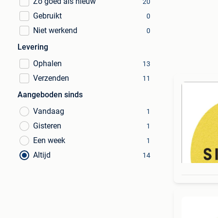
Zo goed als nieuw
20
Gebruikt
0
Niet werkend
0
Levering
Ophalen
13
Verzenden
11
Aangeboden sinds
Vandaag
1
Gisteren
1
Een week
1
Altijd
14