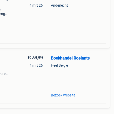
4 mrt 26
Anderlecht
m
lenghi
je
€ 39,99
Boekhandel Roelants
4 mrt 26
Heel België
halen
a t/m
Bezoek website