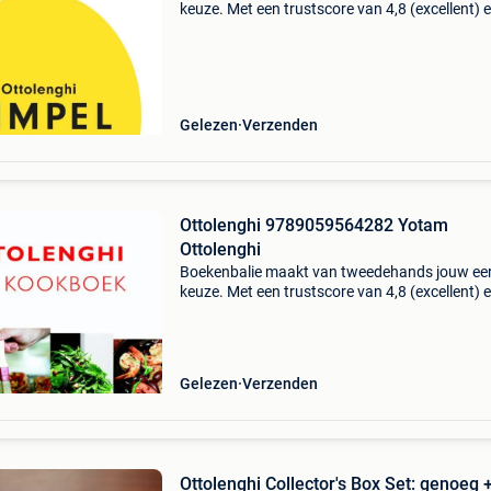
keuze. Met een trustscore van 4,8 (excellent) 
dagen retour garantie maken we dat iedere d
waar. Bestel direct op onze website! Titel: sim
auteu
Gelezen
Verzenden
Ottolenghi 9789059564282 Yotam
Ottolenghi
Boekenbalie maakt van tweedehands jouw ee
keuze. Met een trustscore van 4,8 (excellent) 
dagen retour garantie maken we dat iedere d
waar. Bestel direct op onze website! Titel:
ottolenghi a
Gelezen
Verzenden
Ottolenghi Collector's Box Set: genoeg 