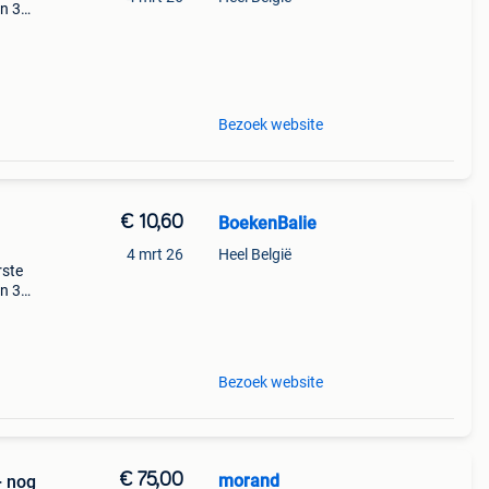
en 30
ag
pel
Bezoek website
€ 10,60
BoekenBalie
4 mrt 26
Heel België
rste
en 30
ag
Bezoek website
€ 75,00
morand
+ nog