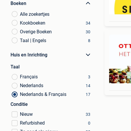
Boeken
Alle zoekertjes
Kookboeken
34
Overige Boeken
30
Taal | Engels
8
Huis en Inrichting
Taal
Français
3
Nederlands
14
Nederlands & Français
17
Conditie
Nieuw
33
Refurbished
0