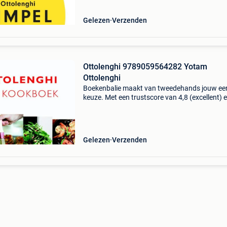
Gelezen
Verzenden
Ottolenghi 9789059564282 Yotam
Ottolenghi
Boekenbalie maakt van tweedehands jouw ee
keuze. Met een trustscore van 4,8 (excellent) 
dagen retour garantie maken we dat iedere d
waar. Bestel direct op onze website! Titel:
ottolenghi a
Gelezen
Verzenden