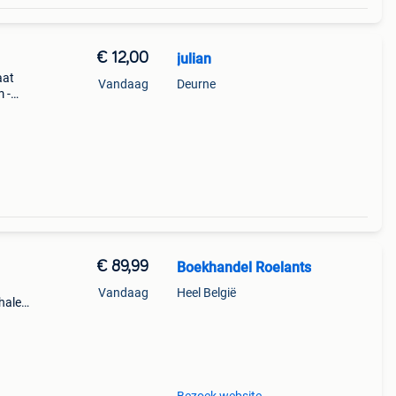
€ 12,00
julian
aat
Vandaag
Deurne
 -
uw
€ 89,99
Boekhandel Roelants
Vandaag
Heel België
halen
a t/m