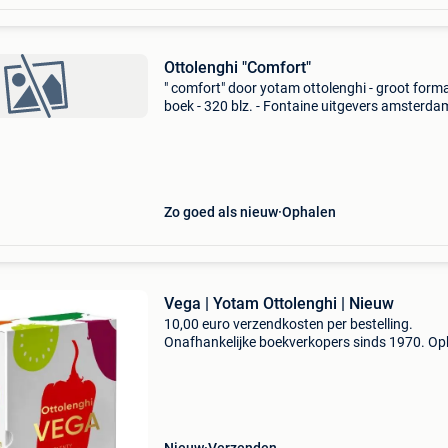
Ottolenghi "Comfort"
" comfort" door yotam ottolenghi - groot form
boek - 320 blz. - Fontaine uitgevers amsterdam
2024 - isbn 9789059564169 - zo goed als nie
Zo goed als nieuw
Ophalen
Vega | Yotam Ottolenghi | Nieuw
10,00 euro verzendkosten per bestelling.
Onafhankelijke boekverkopers sinds 1970. Op
in onze boekhandel in nijmegen (nederland) of
dezelfde dag verstuurd bij bestellingen van m
vr voor 14.00