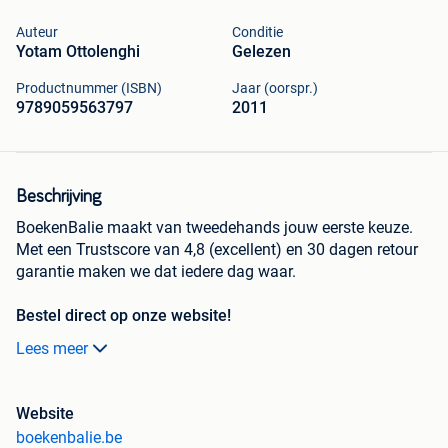
Auteur
Conditie
Yotam Ottolenghi
Gelezen
Productnummer (ISBN)
Jaar (oorspr.)
9789059563797
2011
Beschrijving
BoekenBalie maakt van tweedehands jouw eerste keuze.
Met een Trustscore van 4,8 (excellent) en 30 dagen retour
garantie maken we dat iedere dag waar.
Bestel direct op onze website!
Lees meer
Titel:
Plenty
Auteur:
Yotam Ottolenghi
ISBN:
9789059563797
Website
Conditie:
Beetje gebruikt
boekenbalie.be