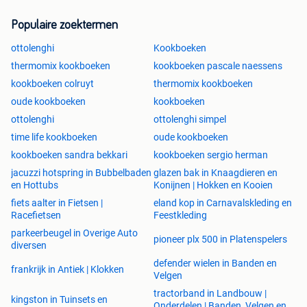
Populaire zoektermen
ottolenghi
Kookboeken
thermomix kookboeken
kookboeken pascale naessens
kookboeken colruyt
thermomix kookboeken
oude kookboeken
kookboeken
ottolenghi
ottolenghi simpel
time life kookboeken
oude kookboeken
kookboeken sandra bekkari
kookboeken sergio herman
jacuzzi hotspring in Bubbelbaden
glazen bak in Knaagdieren en
en Hottubs
Konijnen | Hokken en Kooien
fiets aalter in Fietsen |
eland kop in Carnavalskleding en
Racefietsen
Feestkleding
parkeerbeugel in Overige Auto
pioneer plx 500 in Platenspelers
diversen
defender wielen in Banden en
frankrijk in Antiek | Klokken
Velgen
tractorband in Landbouw |
kingston in Tuinsets en
Onderdelen | Banden, Velgen en