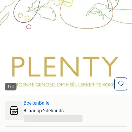
1
/
4
BoekenBalie
8 jaar op 2dehands
...