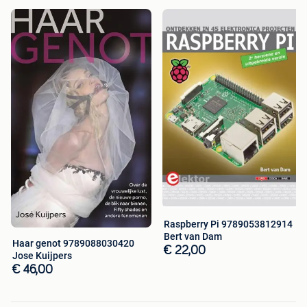
Waarom je bij BoekenBalie moet zijn voor al je
tweedehands boeken:
Bestel je voor 15:00 uur? Dan vliegt het dezelfde dag
nog jouw kant op!
Meer dan 400.000 tweedehands boeken om uit te
kiezen
We checken alle boeken eigenhandig
Vanaf 40 euro of bij 4 boeken is de verzending op
onze rekening
30 dagen retourgarantie
Raspberry Pi 9789053812914
Bert van Dam
Haar genot 9789088030420
€ 22,00
Jose Kuijpers
€ 46,00