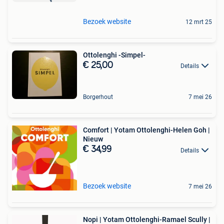
Bezoek website
12 mrt 25
Ottolenghi -Simpel-
€ 25,00
Details
Borgerhout
7 mei 26
Comfort | Yotam Ottolenghi-Helen Goh |
Nieuw
€ 34,99
Details
Bezoek website
7 mei 26
Nopi | Yotam Ottolenghi-Ramael Scully |