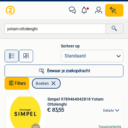
Boeken
Sorteer op
Alle afstanden…
Bewaar je zoekopdracht
Filters
Boeken
Simpel 9789464042818 Yotam
Ottolenghi
€ 83,55
Details
Topadvertentie