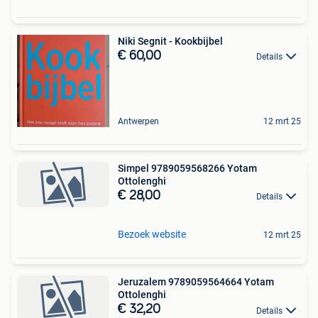
Niki Segnit - Kookbijbel
€ 60,00
Details
Antwerpen
12 mrt 25
Simpel 9789059568266 Yotam
Ottolenghi
€ 28,00
Details
Bezoek website
12 mrt 25
Jeruzalem 9789059564664 Yotam
Ottolenghi
€ 32,20
Details