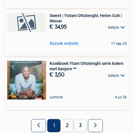
Sweet | Yotam Ottolenghi; Helen Goh |
Nieuw
€ 34,95
Details
Bezoek website
17 sep 25
Kookboek Ytam Ottolenghi serie koken
met kanjers **
€ 3,50
Details
Lommel
4 jul 26
1
2
3