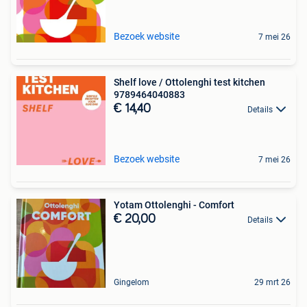
Bezoek website
7 mei 26
Shelf love / Ottolenghi test kitchen
9789464040883
€ 14,40
Details
Bezoek website
7 mei 26
Yotam Ottolenghi - Comfort
€ 20,00
Details
Gingelom
29 mrt 26