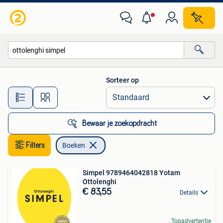
Boeken
Sorteer op
Alle afstanden…
Bewaar je zoekopdracht
Filters
Boeken
Simpel 9789464042818 Yotam
Ottolenghi
€ 83,55
Details
Topadvertentie