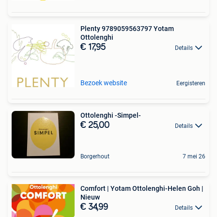
Plenty 9789059563797 Yotam
Ottolenghi
€ 17,95
Details
Bezoek website
Eergisteren
Ottolenghi -Simpel-
€ 25,00
Details
Borgerhout
7 mei 26
Comfort | Yotam Ottolenghi-Helen Goh |
Nieuw
€ 34,99
Details