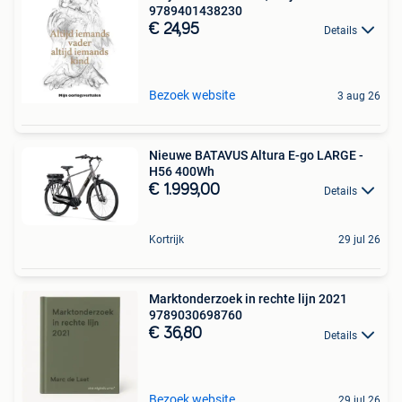
9789401438230
€ 24,95
Details
Bezoek website
3 aug 26
Nieuwe BATAVUS Altura E-go LARGE -
H56 400Wh
€ 1.999,00
Details
Kortrijk
29 jul 26
Marktonderzoek in rechte lijn 2021
9789030698760
€ 36,80
Details
Bezoek website
29 jul 26