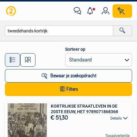
Alle categorieën…
Sorteer op
Alle afstanden…
Bewaar je zoekopdracht
Filters
KORTRIJKSE STRAATLEVEN IN DE
20STE EEUW, HET 9789071868368
€ 51,30
Details
Topadvertentie