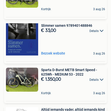
Kortrijk
3 aug 26
Slimmer samen 9789401488846
€ 33,00
Details
Bezoek website
3 aug 26
Sparta D-Burst METB Smart Speed -
625Wh - MEDIUM 53 - 2022
€ 1.350,00
Details
Kortrijk
3 aug 26
Altijd iemands vader, altijd iemands kind