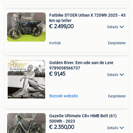
Fatbike STOER Urban X 720Wh 2025 - 43
km op teller
€ 2.499,00
Details
Kortrijk
Eergisteren
Golden River. Een ode aan de Leie
9789058566737
€ 91,45
Details
Bezoek website
Eergisteren
Gazelle Ultimate C8+ HMB Belt (61)
500Wh - 2023
€ 2.350,00
Details