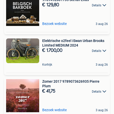
€ 129,80
Details
Bezoek website
3 aug 26
Elektrische o2feel iSwan Urban Brooks
Limited MEDIUM 2024
€ 1.700,00
Details
Kortrijk
3 aug 26
Zomer 2017 9789073626935 Pierre
Plum
€ 41,75
Details
Bezoek website
3 aug 26