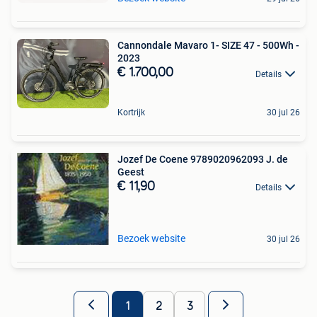
Cannondale Mavaro 1- SIZE 47 - 500Wh -
2023
€ 1.700,00
Details
Kortrijk
30 jul 26
Jozef De Coene 9789020962093 J. de
Geest
€ 11,90
Details
Bezoek website
30 jul 26
1
2
3