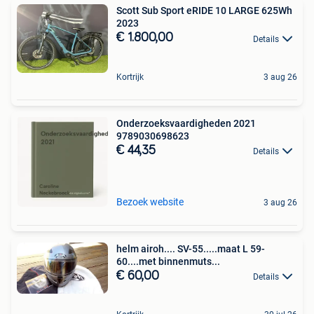
Scott Sub Sport eRIDE 10 LARGE 625Wh
2023
€ 1.800,00
Details
Kortrijk
3 aug 26
Onderzoeksvaardigheden 2021
9789030698623
€ 44,35
Details
Bezoek website
3 aug 26
helm airoh.... SV-55.....maat L 59-
60....met binnenmuts...
€ 60,00
Details