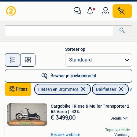
Fietsen | Bakfietsen
Sorteer op
Alle afstanden…
Bewaar je zoekopdracht
Filters
Fietsen en Brommers
Bakfietsen
Verw
Cargobike | Riese & Muller Transporter 2
65 Vario | -43%
€ 3.499,00
Details
Topadvertentie
Bezoek website
Vandaag