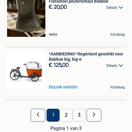
Fietsstoel peuterschazl Babboe
€ 20,00
Details
Melle
Vandaag
*AANBIEDING* Regentent geschikt voor
Babboe big, big-e
€ 125,00
Details
Bezoek website
Vandaag
1
2
3
Pagina 1 van 3