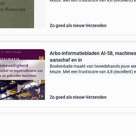
keuze. Met een trustscore van 4,8 (excellent) 
dagen retour garantie maken we dat iedere d
waar. Bestel direct op onze website! Titel: bas
be
Zo goed als nieuw
Verzenden
Arbo-informatiebladen AI-58, machines
aanschaf en in
Boekenbalie maakt van tweedehands jouw ee
keuze. Met een trustscore van 4,8 (excellent) 
dagen retour garantie maken we dat iedere d
waar. Bestel direct op onze website! Titel: arbo
informa
Zo goed als nieuw
Verzenden