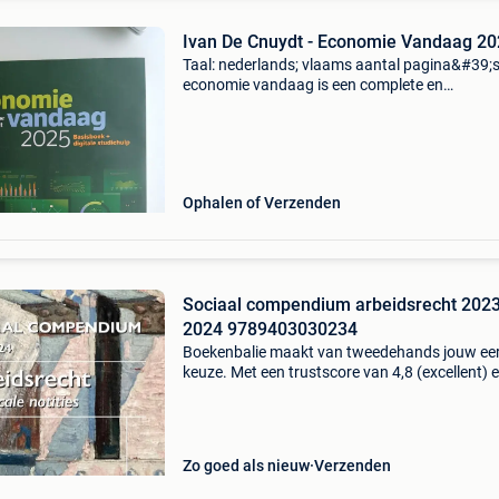
Ivan De Cnuydt - Economie Vandaag 2
Taal: nederlands; vlaams aantal pagina&#39;s
economie vandaag is een complete en
overzichtelijke inleiding tot het opleidingsonde
economie in het hoger onderwijs. Het boek sla
een brug
Ophalen of Verzenden
Sociaal compendium arbeidsrecht 2023
2024 9789403030234
Boekenbalie maakt van tweedehands jouw ee
keuze. Met een trustscore van 4,8 (excellent) 
dagen retour garantie maken we dat iedere d
waar. Bestel direct op onze website! Titel: soci
comp
Zo goed als nieuw
Verzenden