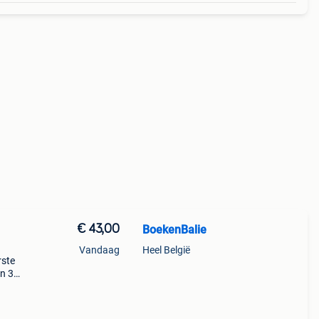
€ 43,00
BoekenBalie
Vandaag
Heel België
rste
en 30
ag