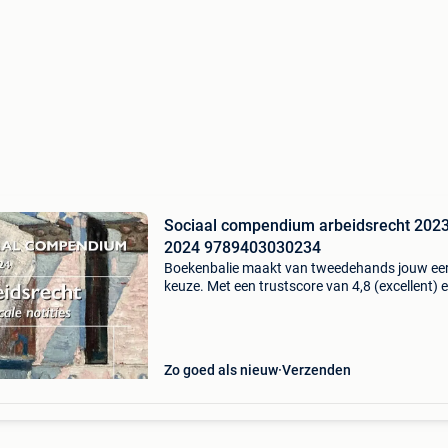
Sociaal compendium arbeidsrecht 2023
2024 9789403030234
Boekenbalie maakt van tweedehands jouw ee
keuze. Met een trustscore van 4,8 (excellent) 
dagen retour garantie maken we dat iedere d
waar. Bestel direct op onze website! Titel: soci
comp
Zo goed als nieuw
Verzenden