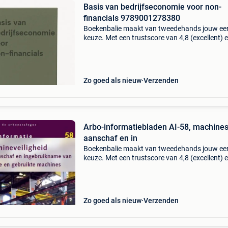
Basis van bedrijfseconomie voor non-
financials 9789001278380
Boekenbalie maakt van tweedehands jouw ee
keuze. Met een trustscore van 4,8 (excellent) 
dagen retour garantie maken we dat iedere d
waar. Bestel direct op onze website! Titel: bas
be
Zo goed als nieuw
Verzenden
Arbo-informatiebladen AI-58, machines
aanschaf en in
Boekenbalie maakt van tweedehands jouw ee
keuze. Met een trustscore van 4,8 (excellent) 
dagen retour garantie maken we dat iedere d
waar. Bestel direct op onze website! Titel: arbo
informa
Zo goed als nieuw
Verzenden