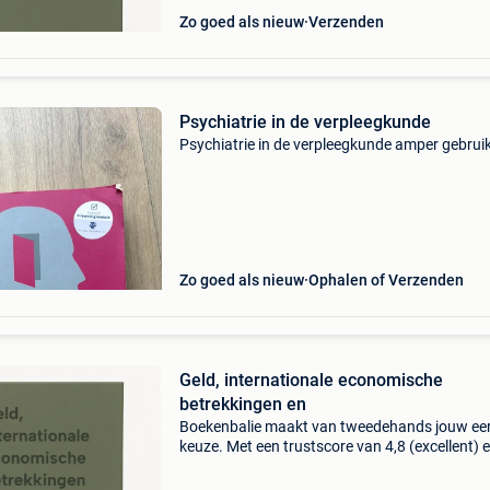
Zo goed als nieuw
Verzenden
Psychiatrie in de verpleegkunde
Psychiatrie in de verpleegkunde amper gebrui
Zo goed als nieuw
Ophalen of Verzenden
Geld, internationale economische
betrekkingen en
Boekenbalie maakt van tweedehands jouw ee
keuze. Met een trustscore van 4,8 (excellent) 
dagen retour garantie maken we dat iedere d
waar. Bestel direct op onze website! Titel: geld