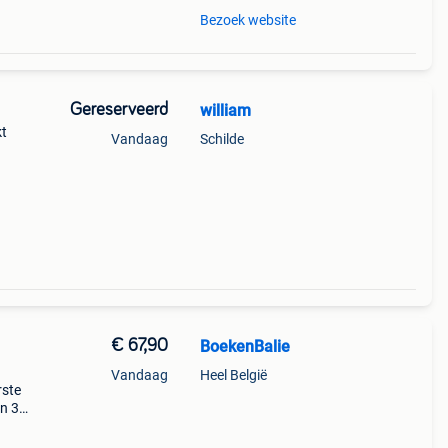
Bezoek website
Gereserveerd
william
kt
Vandaag
Schilde
€ 67,90
BoekenBalie
Vandaag
Heel België
rste
en 30
ag
,