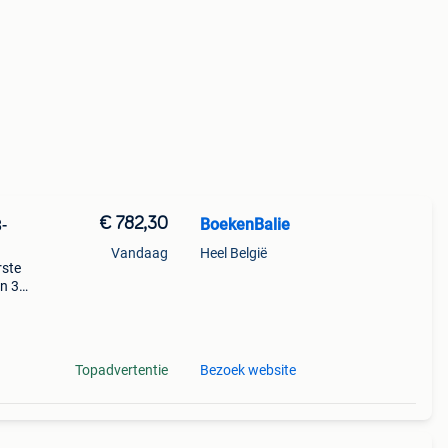
€ 782,30
BoekenBalie
-
Vandaag
Heel België
rste
en 30
ag
aal
Topadvertentie
Bezoek website