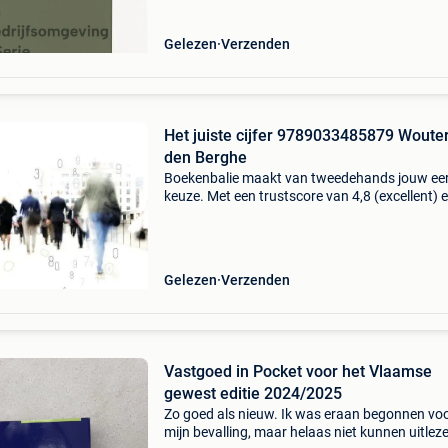
intern
Gelezen
Verzenden
Het juiste cijfer 9789033485879 Woute
den Berghe
Boekenbalie maakt van tweedehands jouw ee
keuze. Met een trustscore van 4,8 (excellent) 
dagen retour garantie maken we dat iedere d
waar. Bestel direct op onze website! Titel: het j
c
Gelezen
Verzenden
Vastgoed in Pocket voor het Vlaamse
gewest editie 2024/2025
Zo goed als nieuw. Ik was eraan begonnen vo
mijn bevalling, maar helaas niet kunnen uitlez