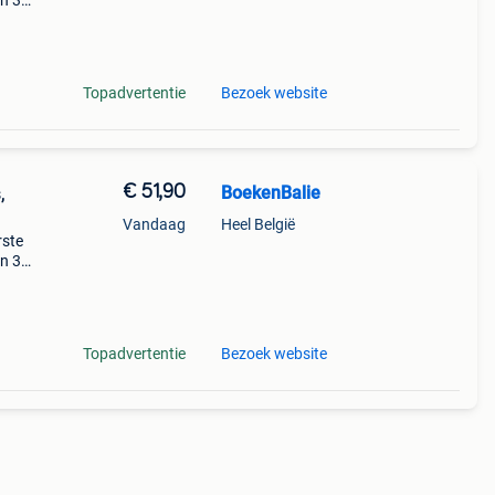
en 30
ag
is van
Topadvertentie
Bezoek website
€ 51,90
BoekenBalie
,
Vandaag
Heel België
rste
en 30
ag
-
Topadvertentie
Bezoek website