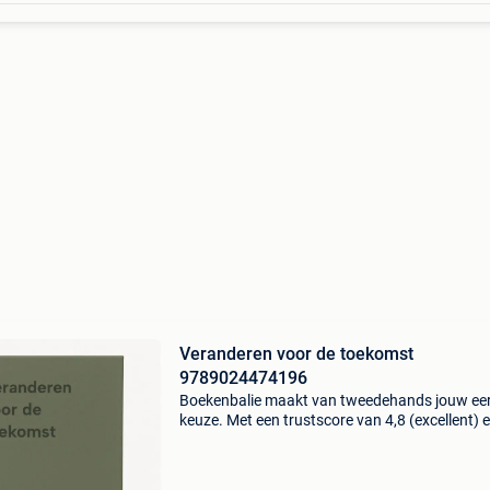
Veranderen voor de toekomst
9789024474196
Boekenbalie maakt van tweedehands jouw ee
keuze. Met een trustscore van 4,8 (excellent) 
dagen retour garantie maken we dat iedere d
waar. Bestel direct op onze website! Titel:
veranderen v