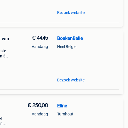
Bezoek website
€ 44,45
BoekenBalie
r van
Vandaag
Heel België
rste
en 30
ag
uiste
Bezoek website
€ 250,00
Eline
Vandaag
Turnhout
or
en.