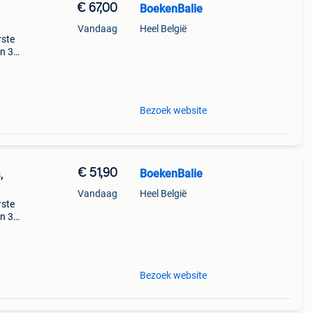
€ 67,00
BoekenBalie
Vandaag
Heel België
rste
en 30
ag
is van
Bezoek website
€ 51,90
BoekenBalie
,
Vandaag
Heel België
rste
en 30
ag
-
Bezoek website