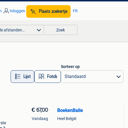
n
Inloggen
FR
Plaats zoekertje
lle afstanden…
Zoek
Sorteer op
Lijst
Foto’s
€ 67,00
BoekenBalie
Vandaag
Heel België
rste