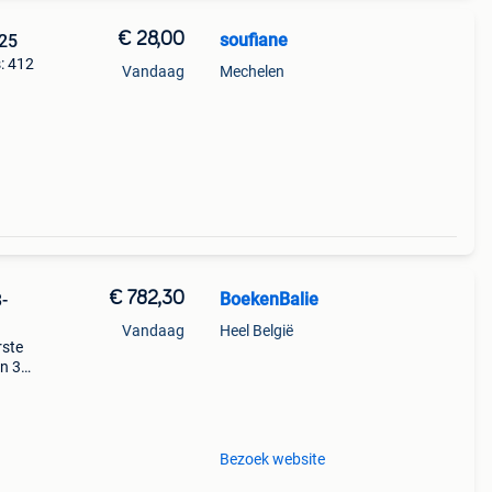
€ 28,00
soufiane
025
: 412
Vandaag
Mechelen
rdeel
at
€ 782,30
BoekenBalie
-
Vandaag
Heel België
rste
en 30
ag
aal
Bezoek website