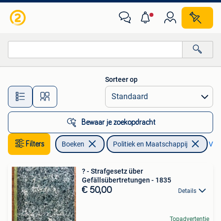
Politiek en Maatschappij
Sorteer op
Alle afstanden…
Bewaar je zoekopdracht
Filters
Boeken
Politiek en Maatschappij
Verw
? - Strafgesetz über
Gefällsübertretungen - 1835
€ 50,00
Details
Topadvertentie