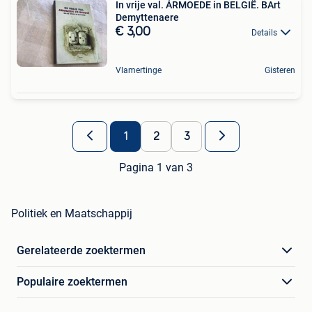
In vrije val. ÁRMOEDE in BELGIË. BArt
Demyttenaere
€ 3,00
Details
Vlamertinge
Gisteren
1
2
3
Pagina 1 van 3
Politiek en Maatschappij
Gerelateerde zoektermen
Populaire zoektermen