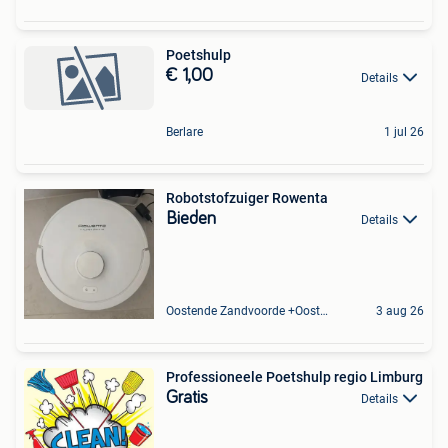
Poetshulp
€ 1,00
Details
Berlare
1 jul 26
Robotstofzuiger Rowenta
Bieden
Details
Oostende Zandvoorde +Oostende
3 aug 26
Professioneele Poetshulp regio Limburg
Gratis
Details