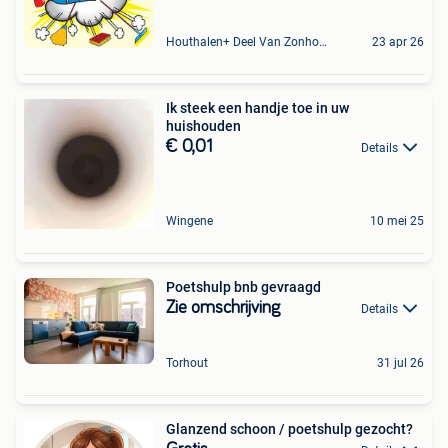
Houthalen+ Deel Van Zonhoven En Zolder
23 apr 26
Ik steek een handje toe in uw
huishouden
€ 0,01
Details
Wingene
10 mei 25
Poetshulp bnb gevraagd
Zie omschrijving
Details
Torhout
31 jul 26
Glanzend schoon / poetshulp gezocht?