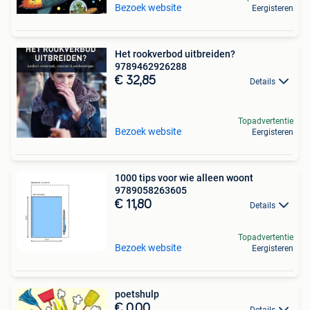
Bezoek website
Eergisteren
Het rookverbod uitbreiden?
9789462926288
€ 32,85
Details
Topadvertentie
Bezoek website
Eergisteren
1000 tips voor wie alleen woont
9789058263605
€ 11,80
Details
Topadvertentie
Bezoek website
Eergisteren
poetshulp
€ 0,00
Details