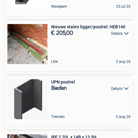
Waregem
25 jul 26
Nieuwe stalen ligger/poutrel: HEB140
€ 205,00
Details
Lille
3 aug 26
UPN poutrel
Bieden
Details
Tremelo
5 aug 26
IPE 2,70L x 14B x 13,5H