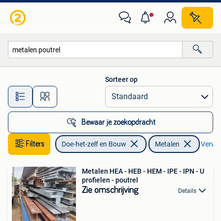
Metalen
Sorteer op
Alle afstanden…
Bewaar je zoekopdracht
Filters
Doe-het-zelf en Bouw
Metalen
Verwijd
Metalen HEA - HEB - HEM - IPE - IPN - U
profielen - poutrel
Zie omschrijving
Details