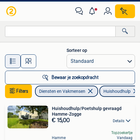
Huishoudhulp
Sorteer op
Alle afstanden…
Bewaar je zoekopdracht
Filters
Diensten en Vakmensen
Huishoudhulp
Huishoudhulp/Poetshulp gevraagd
Hamme-Zogge
€ 15,00
Details
Topzoekertje
Hamme
Vandaag