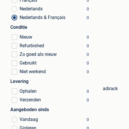
Français
0
Nederlands
0
Nederlands & Français
0
Conditie
Nieuw
0
Refurbished
0
Zo goed als nieuw
0
Gebruikt
0
Niet werkend
0
Levering
adirack
Ophalen
0
Verzenden
0
Aangeboden sinds
Vandaag
0
Gisteren
0