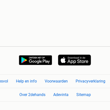
esvol
Help en info
Voorwaarden
Privacyverklaring
Over 2dehands
Adevinta
Sitemap