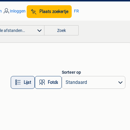
n
Inloggen
FR
Plaats zoekertje
lle afstanden…
Zoek
Sorteer op
Lijst
Foto’s